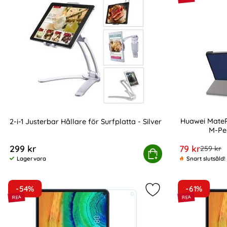
Huawei MatePa
2-i-1 Justerbar Hållare för Surfplatta - Silver
M-Pe
Art. nr 6963
Art. nr 9736
rea pris
299 kr
79 kr
tidigare
259 kr
2-i-1 Justerbar Hållare för Surfplatta - Si
Köp
Huawei Mate
Lagervara
Snart slutsåld!
Tillgänglighet:
-54%
-61%
Markera huawei Mate