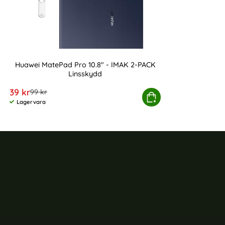
Huawei MatePad Pro 10.8" - IMAK 2-PACK
Linsskydd
Art. nr 9977
rea pris
39 kr
tidigare pris
99 kr
Huawei MatePad Pro 10.8" - IMAK 2-PACK Li
Köp
Lagervara
Tillgänglighet: