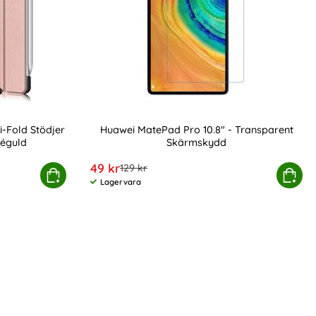
i-Fold Stödjer
Huawei MatePad Pro 10.8" - Transparent
éguld
Skärmskydd
Art. nr 9964
rea pris
49 kr
tidigare pris
129 kr
- Tri-Fold Stödjer M-Pen Laddning - Roséguld
Köp
Huawei MatePad Pro 10.8" - T
Köp
Lagervara
Tillgänglighet: