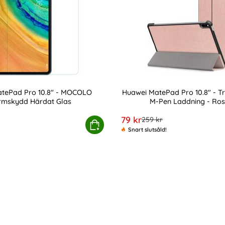
tePad Pro 10.8" - MOCOLO
Huawei MatePad Pro 10.8" - Tr
rmskydd Härdat Glas
M-Pen Laddning - Ros
Art. nr 9738
rea pris
79 kr
 pris
tidigare pris
259 kr
rdat Glas
 MatePad Pro 10.8" - MOCOLO Skärmskydd Härdat Glas
Köp
Huawei MatePad Pro 10.8" 
Snart slutsåld!
Pad Pro 10.8" - IMAK 2-PACK Linsskydd som favorit