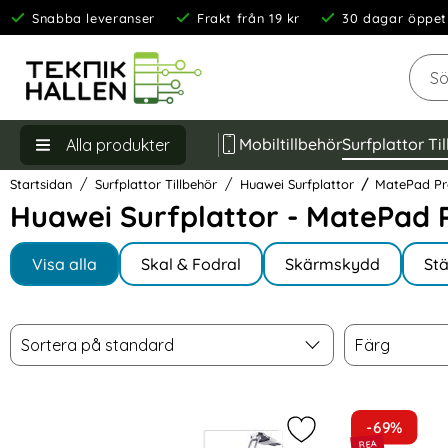
Snabba leveranser
Frakt från 19 kr
30 dagar öppet
Sök
Mobiltillbehör
Surfplattor Ti
Alla produkter
Startsidan
Surfplattor Tillbehör
Huawei Surfplattor
MatePad Pr
Huawei Surfplattor - MatePad P
Underkategorier
Hoppa
till
Visa alla
Skal & Fodral
Skärmskydd
Stä
I MatePad Pro 10.8
produkter
Filtrera & sortera
Sortera
Färg
Hoppa
Sortera på standard
Färg
över
filtersektionen
produktlista
-69%
Markera 2-i-1 Juster