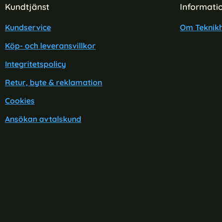
Sidfot Blandad info och länkar
Kundtjänst
Informati
Kundservice
Om Teknikh
Köp- och leveransvillkor
Integritetspolicy
Retur, byte & reklamation
Cookies
Ansökan avtalskund