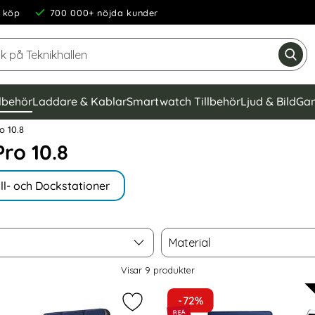
 köp
700 000+ nöjda kunder
Sök på Teknikhallen
Gen
llbehör
Laddare & Kablar
Smartwatch Tillbehör
Ljud & Bild
Gam
o 10.8
ro 10.8
ll- och Dockstationer
Material
Material
Visar
9
produkter
-72%
bar Hållare för Surfplatta - Silver som favorit
Markera huawei MatePad Pro 10.8" -