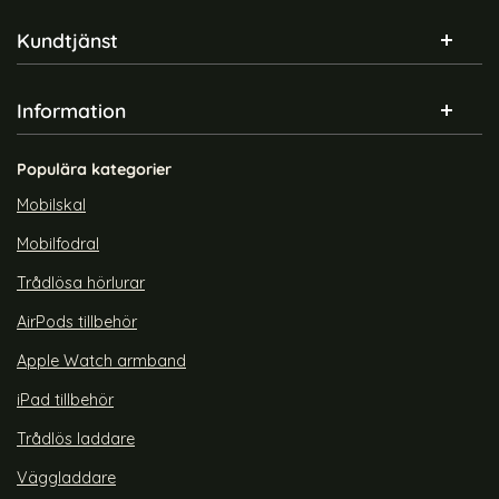
Sidfot Blandad info och länkar
Kundtjänst
Information
Populära kategorier
Mobilskal
Mobilfodral
Trådlösa hörlurar
AirPods tillbehör
Apple Watch armband
iPad tillbehör
Trådlös laddare
Väggladdare