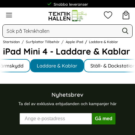
Snabba leveranser
Meny
Mina favorit
Sök
Ge
Sök på Teknikhallen
Startsidan
Surfplattor Tillbehör
Apple iPad
Laddare & Kablar
iPad Mini 4 - Laddare & Kablar
Underkategorier
Hoppa
kärmskydd
till
Laddare & Kablar
Ställ- & Dockstatio
produkter
Nyhetsbrev
Ta del av exklusiva erbjudanden och kampanjer här
Gå med