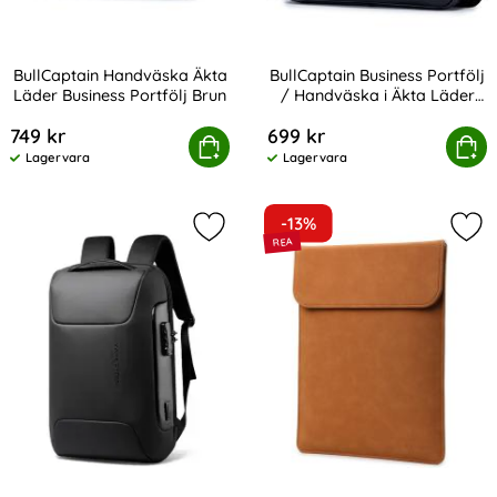
BullCaptain Handväska Äkta
BullCaptain Business Portfölj
Läder Business Portfölj Brun
/ Handväska i Äkta Läder
Art. nr 223175
Art. nr 223179
Svart
749 kr
699 kr
Captain Handväska Äkta Läder Business Portfölj Brun
Köp
BullCaptain Business Portfölj / H
Köp
Lagervara
Lagervara
Tillgänglighet:
Tillgänglighet:
-13%
Markera mARK RYDEN Lösenordslås 
Mar