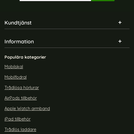
Sidfot Blandad info och länkar
Kundtjänst
Information
Populära kategorier
Mobilskal
Mobilfodral
Trådlösa hörlurar
AirPods tillbehör
Apple Watch armband
iPad tillbehör
Trådlös laddare