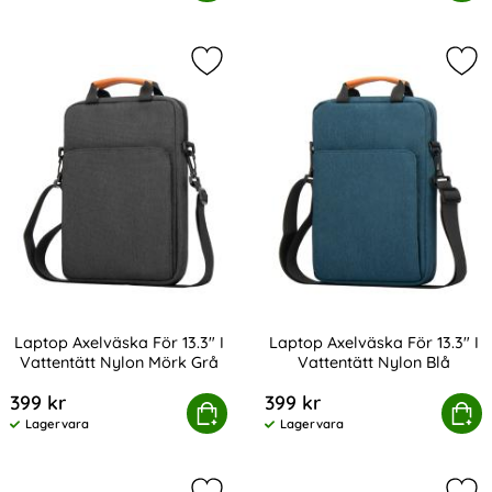
Tillgänglighet:
Tillgänglighet:
Markera laptop Axelväska För 13.3" 
Mark
Laptop Axelväska För 13.3" I
Laptop Axelväska För 13.3" I
Vattentätt Nylon Mörk Grå
Vattentätt Nylon Blå
Art. nr 223189
Art. nr 223190
399 kr
399 kr
top Axelväska För 13.3" I Vattentätt Nylon Mörk Grå
Köp
Laptop Axelväska För 13.3" I
Köp
Lagervara
Lagervara
Tillgänglighet:
Tillgänglighet: