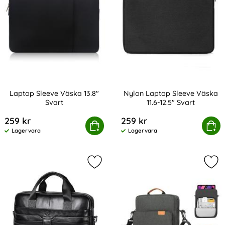
Laptop Sleeve Väska 13.8"
Nylon Laptop Sleeve Väska
Svart
11.6-12.5" Svart
Art. nr 216416
Art. nr 216437
259 kr
259 kr
Laptop Sleeve Väska 13.8" Svart
Köp
Nylon Laptop Sleeve Väsk
Köp
Lagervara
Lagervara
Tillgänglighet:
Tillgänglighet:
Markera bullCaptain Äkta Läder Bus
Mar