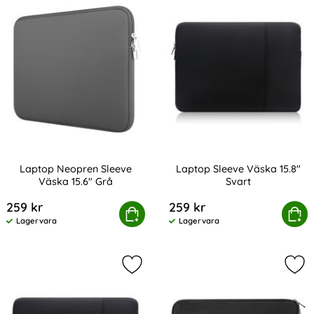
Laptop Neopren Sleeve
Laptop Sleeve Väska 15.8"
Väska 15.6" Grå
Svart
Art. nr 216395
Art. nr 216412
259 kr
259 kr
Laptop Neopren Sleeve Väska 15.6" Grå
Köp
Laptop Sleeve Väsk
Köp
Lagervara
Lagervara
Tillgänglighet:
Tillgänglighet:
Markera laptop Sleeve Väska 13.8" 
Mar