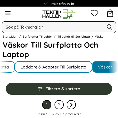
30 dagar öppet köp
Meny
Mina favorit
Sök
Ge
Sök på Teknikhallen
Startsidan
Surfplattor Tillbehör
Tillbehör till Surfplatta
Väskor
Väskor Till Surfplatta Och
Laptop
Underkategorier
Hoppa
latta
till
Laddare & Adapter Till Surfplatta
Väskor
produkter
Hoppa
Filtrera & sortera
över
filtersektionen
Filtrera & sortera
1
2
Nuvarande sida, sidan
av 2
Gå till sidan
av 2
Gå till nästa sida sidan 
Visar 1 - 52 av
83
produkter