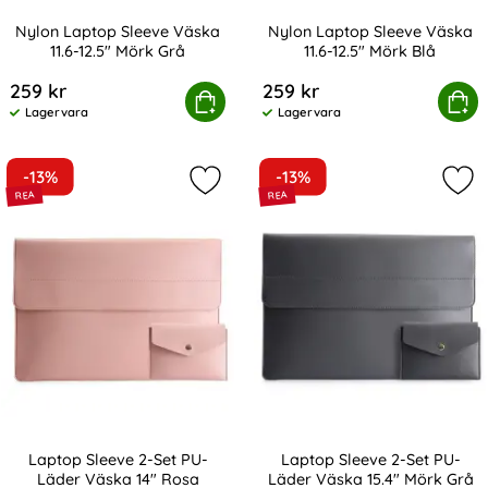
Nylon Laptop Sleeve Väska
Nylon Laptop Sleeve Väska
11.6-12.5" Mörk Grå
11.6-12.5" Mörk Blå
Art. nr 216435
Art. nr 216436
259 kr
259 kr
Nylon Laptop Sleeve Väska 11.6-12.5" Mörk Grå
Köp
Nylon Laptop Sleeve Väska
Köp
Lagervara
Lagervara
Tillgänglighet:
Tillgänglighet:
-13%
-13%
Markera laptop Sleeve 2-Set PU-Lä
Mar
Laptop Sleeve 2-Set PU-
Laptop Sleeve 2-Set PU-
Läder Väska 14" Rosa
Läder Väska 15.4" Mörk Grå