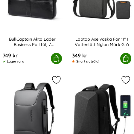
BullCaptain Äkta Läder
Laptop Axelväska För 11" I
Business Portfölj /
Vattentätt Nylon Mörk Grå
Art. nr 223177
Art. nr 223187
Handväska Svart
749 kr
349 kr
ptain Äkta Läder Business Portfölj / Handväska Svart
Köp
Laptop Axelväska För 11" I Va
Köp
Lagervara
Snart slutsåld!
Tillgänglighet:
Markera mARK RYDEN Lösenordslås 
Mar