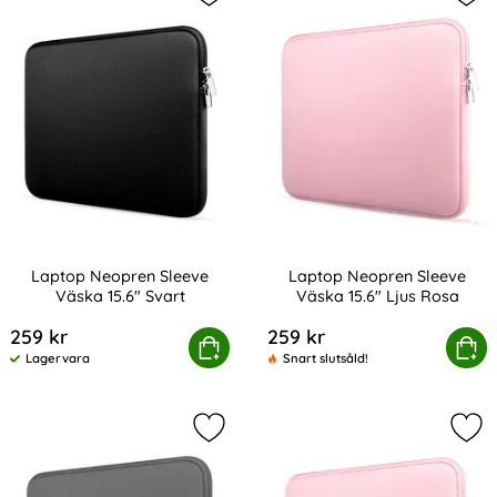
Markera laptop Neopren Sleeve Väsk
Mar
Laptop Neopren Sleeve
Laptop Neopren Sleeve
Väska 15.6" Svart
Väska 15.6" Ljus Rosa
Art. nr 216394
Art. nr 216396
259 kr
259 kr
Laptop Neopren Sleeve Väska 15.6" Svart
Köp
Laptop Neopren Sleeve Vä
Köp
Lagervara
Snart slutsåld!
Tillgänglighet:
Markera laptop Neopren Sleeve Väs
Mar