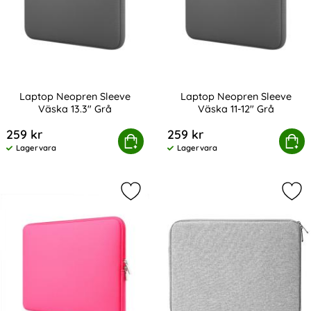
Laptop Neopren Sleeve
Laptop Neopren Sleeve
Väska 13.3" Grå
Väska 11-12" Grå
Art. nr 216402
Art. nr 216406
259 kr
259 kr
Laptop Neopren Sleeve Väska 13.3" Grå
Köp
Laptop Neopren Sleeve 
Köp
Lagervara
Lagervara
Tillgänglighet:
Tillgänglighet:
Markera laptop Neopren Sleeve Väs
Mar