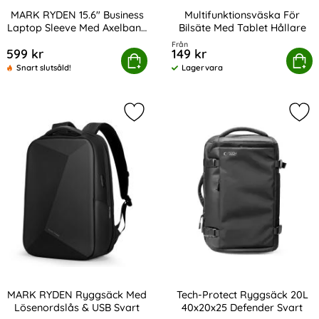
MARK RYDEN 15.6" Business
Multifunktionsväska För
Laptop Sleeve Med Axelband
Bilsäte Med Tablet Hållare
Art. nr 223267
Art. nr 225194
Svart
Från
599 kr
149 kr
DEN 15.6" Business Laptop Sleeve Med Axelband Svart
Köp
Multifunktionsväska För Bils
Köp
Snart slutsåld!
Lagervara
Tillgänglighet:
Markera mARK RYDEN Ryggsäck Med
Mar
MARK RYDEN Ryggsäck Med
Tech-Protect Ryggsäck 20L
Lösenordslås & USB Svart
40x20x25 Defender Svart