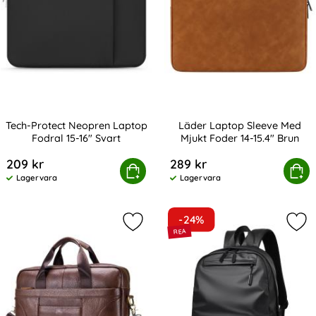
Tech-Protect Neopren Laptop
Läder Laptop Sleeve Med
Fodral 15-16" Svart
Mjukt Foder 14-15.4" Brun
Art. nr 208043
Art. nr 216444
209 kr
289 kr
Tech-Protect Neopren Laptop Fodral 15-16" Svart
Köp
Läder Laptop Sleeve Med Mju
Köp
Lagervara
Lagervara
Tillgänglighet:
Tillgänglighet:
-24%
Markera bullCaptain Business Portf
Mar