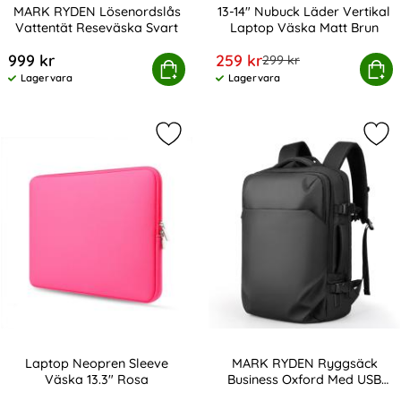
MARK RYDEN Lösenordslås
13-14" Nubuck Läder Vertikal
Vattentät Reseväska Svart
Laptop Väska Matt Brun
Art. nr 223205
Art. nr 216393
rea pris
999 kr
259 kr
tidigare pris
299 kr
K RYDEN Lösenordslås Vattentät Reseväska Svart
Köp
13-14" Nubuck Läder Vertikal
Köp
Lagervara
Lagervara
Tillgänglighet:
Tillgänglighet:
Markera laptop Neopren Sleeve Väs
Mar
Laptop Neopren Sleeve
MARK RYDEN Ryggsäck
Väska 13.3" Rosa
Business Oxford Med USB
Art. nr 216403
Art. nr 223207
Svart