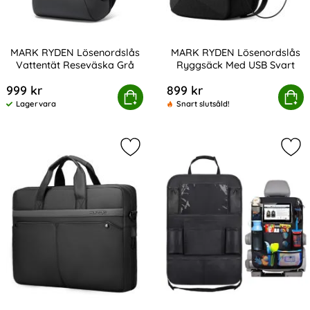
MARK RYDEN Lösenordslås
MARK RYDEN Lösenordslås
Vattentät Reseväska Grå
Ryggsäck Med USB Svart
Art. nr 223206
Art. nr 223210
999 kr
899 kr
RK RYDEN Lösenordslås Vattentät Reseväska Grå
Köp
MARK RYDEN Lösenordslås Ry
Köp
Lagervara
Snart slutsåld!
Tillgänglighet:
Markera mARK RYDEN 15.6" Business
Mar