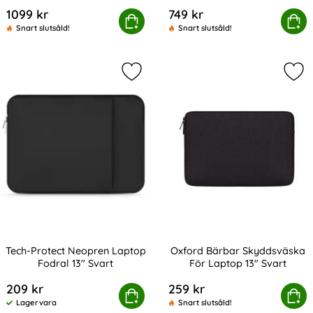
Art. nr 238849
Art. nr 242972
1099 kr
749 kr
K RYDEN Ryggsäck Med Lösenordslås & USB Svart
Köp
Tech-Protect Ryggsäck 20L 4
Köp
Snart slutsåld!
Snart slutsåld!
Markera tech-Protect Neopren Lapt
Mar
Tech-Protect Neopren Laptop
Oxford Bärbar Skyddsväska
Fodral 13" Svart
För Laptop 13" Svart
Art. nr 208037
Art. nr 216383
209 kr
259 kr
Tech-Protect Neopren Laptop Fodral 13" Svart
Köp
Oxford Bärbar Skyddsväska 
Köp
Lagervara
Snart slutsåld!
Tillgänglighet: