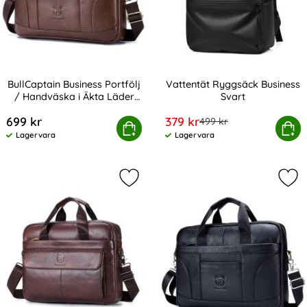
BullCaptain Business Portfölj
Vattentät Ryggsäck Business
/ Handväska i Äkta Läder
Svart
Art. nr 223178
Art. nr 235343
Brun
rea pris
699 kr
379 kr
tidigare pris
499 kr
ptain Business Portfölj / Handväska i Äkta Läder Brun
Köp
Vattentät Ryggsäck 
Köp
Lagervara
Lagervara
Tillgänglighet:
Tillgänglighet:
Markera bullCaptain Handväska Äkta
Mar