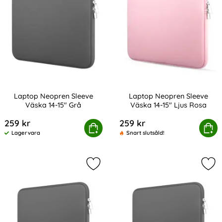
Laptop Neopren Sleeve
Laptop Neopren Sleeve
Väska 14-15" Grå
Väska 14-15" Ljus Rosa
Art. nr 216399
Art. nr 216400
259 kr
259 kr
Laptop Neopren Sleeve Väska 14-15" Grå
Köp
Laptop Neopren Sleeve Väs
Köp
Lagervara
Snart slutsåld!
Tillgänglighet:
Markera laptop Neopren Sleeve Väs
Mar