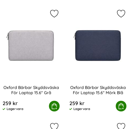
Markera oxford Bärbar Skyddsväska
Mar
Oxford Bärbar Skyddsväska
Oxford Bärbar Skyddsväska
För Laptop 15.6" Grå
För Laptop 15.6" Mörk Blå
Art. nr 216389
Art. nr 216390
259 kr
259 kr
Oxford Bärbar Skyddsväska För Laptop 15.6" Grå
Köp
Oxford Bärbar Skyddsväska Fö
Köp
Lagervara
Lagervara
Tillgänglighet:
Tillgänglighet: