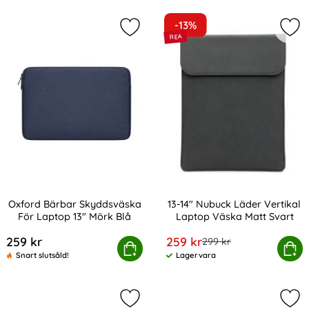
-13%
Markera oxford Bärbar Skyddsväska
Mar
Oxford Bärbar Skyddsväska
13-14" Nubuck Läder Vertikal
För Laptop 13" Mörk Blå
Laptop Väska Matt Svart
Art. nr 216386
Art. nr 216392
rea pris
259 kr
259 kr
tidigare pris
299 kr
ford Bärbar Skyddsväska För Laptop 13" Mörk Blå
Köp
13-14" Nubuck Läder Vertikal 
Köp
Snart slutsåld!
Lagervara
Tillgänglighet:
Markera laptop Neopren Sleeve Väs
Mar