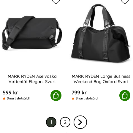
Markera mARK RYDEN Axelväska Vat
Mar
MARK RYDEN Axelväska
MARK RYDEN Large Business
Vattentät Elegant Svart
Weekend Bag Oxford Svart
Art. nr 223204
Art. nr 223208
599 kr
799 kr
MARK RYDEN Axelväska Vattentät Elegant Svart
Köp
MARK RYDEN Large Business We
Köp
Snart slutsåld!
Snart slutsåld!
1
2
Nuvarande sida, sidan
av 2
Gå till sidan
av 2
Gå till nästa sida sidan 