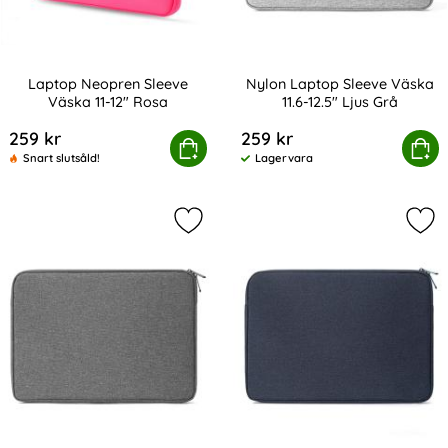
Laptop Neopren Sleeve
Nylon Laptop Sleeve Väska
Väska 11-12" Rosa
11.6-12.5" Ljus Grå
Art. nr 216407
Art. nr 216434
259 kr
259 kr
Laptop Neopren Sleeve Väska 11-12" Rosa
Köp
Nylon Laptop Sleeve Väska 
Köp
Snart slutsåld!
Lagervara
Tillgänglighet:
Markera nylon Laptop Sleeve Väska 
Mar