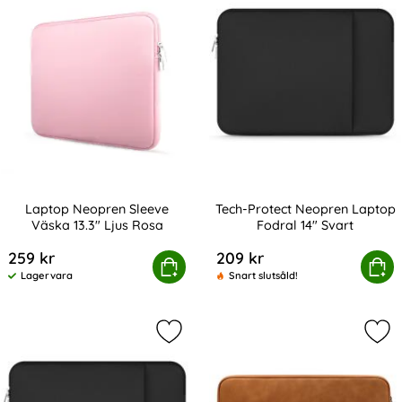
Laptop Neopren Sleeve
Tech-Protect Neopren Laptop
Väska 13.3" Ljus Rosa
Fodral 14" Svart
Art. nr 216405
Art. nr 208040
259 kr
209 kr
Laptop Neopren Sleeve Väska 13.3" Ljus Rosa
Köp
Tech-Protect Neopren Lapt
Köp
Lagervara
Snart slutsåld!
Tillgänglighet:
Markera tech-Protect Neopren Lapto
Mar