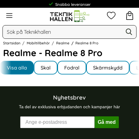
Snabba leveranser
Meny
Mina favorit
Sök
Ge
Sök på Teknikhallen
Startsidan
Mobiltillbehör
Realme
Realme 8 Pro
Realme - Realme 8 Pro
Underkategorier
Hoppa
till
Visa alla
Skal
Fodral
Skärmskydd
I Realme 8 Pro
produkter
Nyhetsbrev
Ta del av exklusiva erbjudanden och kampanjer här
Gå med