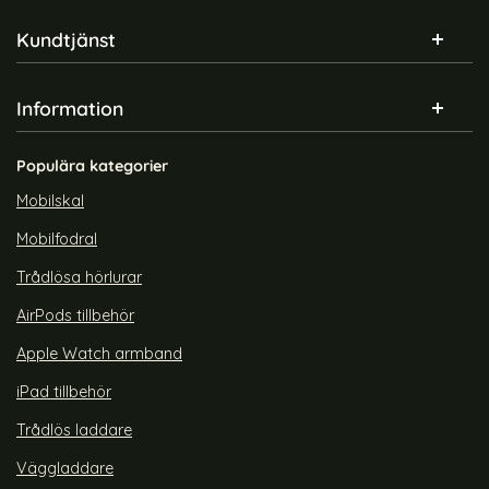
Sidfot Blandad info och länkar
Kundtjänst
Information
Populära kategorier
Mobilskal
Mobilfodral
Trådlösa hörlurar
AirPods tillbehör
Apple Watch armband
iPad tillbehör
Trådlös laddare
Väggladdare