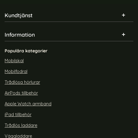
Sidfot Blandad info och länkar
Kundtjänst
Information
Populära kategorier
Mobilskal
Mobilfodral
Trådlösa hörlurar
AirPods tillbehör
Apple Watch armband
iPad tillbehör
Trådlös laddare
Väggladdare