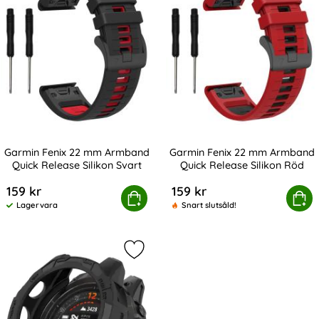
Garmin Fenix 22 mm Armband
Garmin Fenix 22 mm Armband
Quick Release Silikon Svart
Quick Release Silikon Röd
Art. nr 235482
Art. nr 235483
159 kr
159 kr
n Fenix 22 mm Armband Quick Release Silikon Svart
Köp
Garmin Fenix 22 mm Armband Qu
Köp
Lagervara
Snart slutsåld!
Tillgänglighet:
Markera garmin Fenix 7 / Epix Pro 