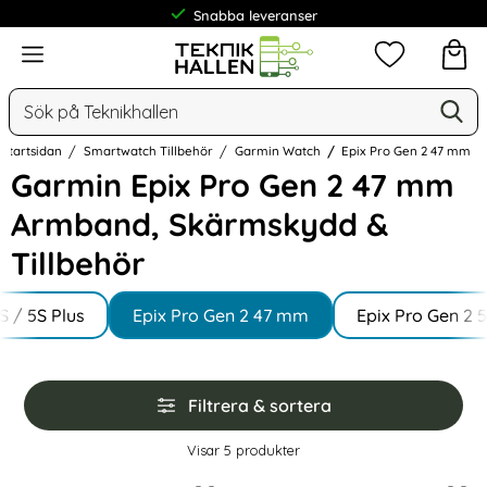
Snabba leveranser
Meny
Mina favorit
Sök
Ge
Sök på Teknikhallen
Startsidan
Smartwatch Tillbehör
Garmin Watch
Epix Pro Gen 2 47 mm
Garmin Epix Pro Gen 2 47 mm
Armband, Skärmskydd &
Tillbehör
Underkategorier
Hoppa
S / 5S Plus
till
Epix Pro Gen 2 47 mm
Epix Pro Gen 2 
produkter
Hoppa
Filtrera & sortera
över
filtersektionen
Filtrera & sortera
Visar
5
produkter
produktlista