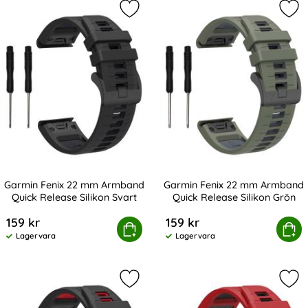
Markera garmin Fenix 22 mm Armban
Mar
Garmin Fenix 22 mm Armband
Garmin Fenix 22 mm Armband
Quick Release Silikon Svart
Quick Release Silikon Grön
Art. nr 235481
Art. nr 235484
159 kr
159 kr
n Fenix 22 mm Armband Quick Release Silikon Svart
Köp
Garmin Fenix 22 mm Armband Qu
Köp
Lagervara
Lagervara
Tillgänglighet:
Tillgänglighet:
Markera garmin Fenix 22 mm Armban
Mar