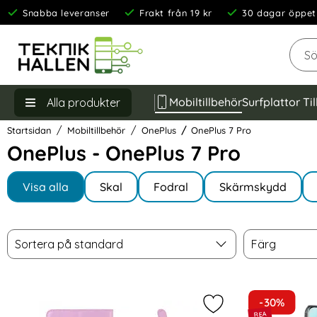
Snabba leveranser
Frakt från 19 kr
30 dagar öppet
Sök
Mobiltillbehör
Surfplattor Ti
Alla produkter
Startsidan
Mobiltillbehör
OnePlus
OnePlus 7 Pro
OnePlus - OnePlus 7 Pro
Underkategorier
Hoppa
till
Visa alla
Skal
Fodral
Skärmskydd
I OnePlus 7 Pro
produkter
Filtrera & sortera
Sortera
Färg
Hoppa
Sortera på standard
Färg
över
filtersektionen
produktlista
-30%
Markera onePlus 7 Pr