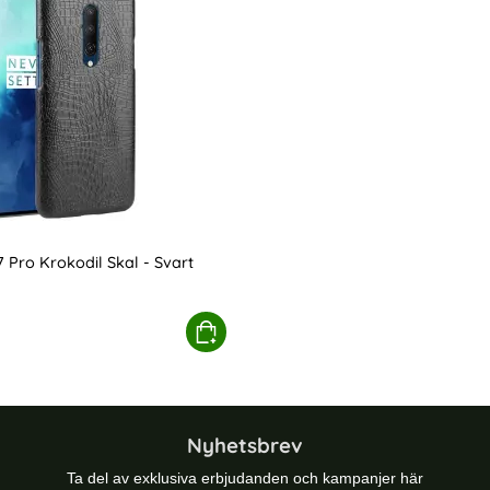
 Pro Krokodil Skal - Svart
 pris
s Rosa
OnePlus 7 Pro Krokodil Skal - Svart
Köp
Nyhetsbrev
Ta del av exklusiva erbjudanden och kampanjer här