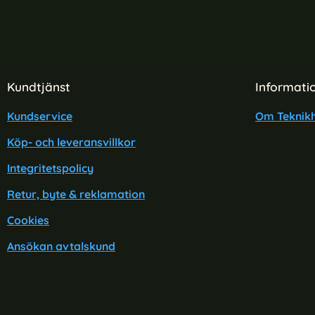
Sidfot Blandad info och länkar
Kundtjänst
Informati
Kundservice
Om Teknikh
Köp- och leveransvillkor
Integritetspolicy
Retur, byte & reklamation
Cookies
Ansökan avtalskund