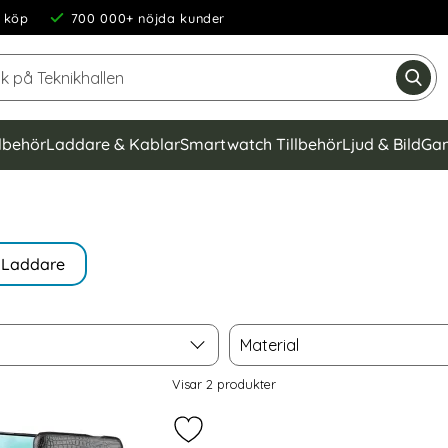
 köp
700 000+ nöjda kunder
Sök på Teknikhallen
Gen
llbehör
Laddare & Kablar
Smartwatch Tillbehör
Ljud & Bild
Gam
Laddare
Material
Material
Visar
2
produkter
o - Litchi Plånboksfodral - Ljus Rosa som favorit
Markera onePlus 7 Pro Krokodil Skal