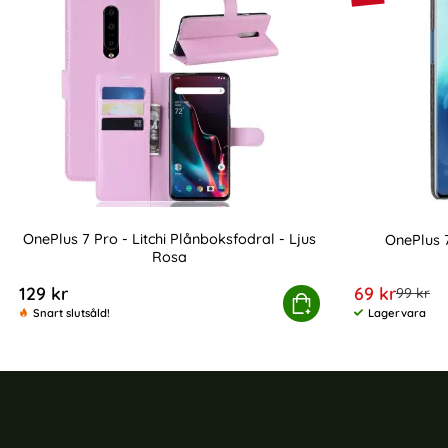
OnePlus 7 Pro - Litchi Plånboksfodral - Ljus
OnePlus 7
Rosa
Art. nr 3554
Art. nr 227675
rea pris
129 kr
69 kr
tidigare
99 kr
OnePlus 7 Pro - Litchi Plånboksfodral - Lju
Köp
Snart slutsåld!
Lagervara
Tillgänglighet: