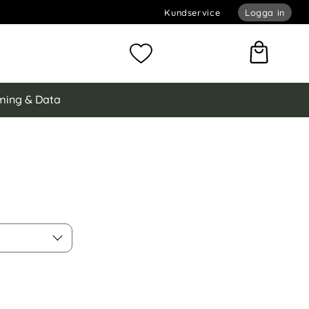
Kundservice
Logga in
omför sökning
Mina favoriter
ing & Data
 - Svart som favorit