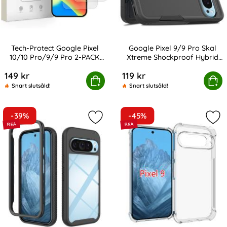
Tech-Protect Google Pixel
Google Pixel 9/9 Pro Skal
10/10 Pro/9/9 Pro 2-PACK
Xtreme Shockproof Hybrid
Art. nr 242991
Art. nr 230904
Skärmskydd GlassFit+
Svart
149 kr
119 kr
Google Pixel 10/10 Pro/9/9 Pro 2-PACK Skärmskydd Glas
Köp
Google Pixel 9/9 Pro Skal Xtrem
Köp
Snart slutsåld!
Snart slutsåld!
-39%
-45%
Markera google Pixel 9/9 Pro Skal 
Mar