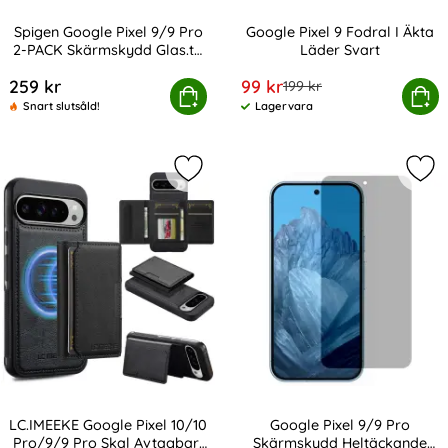
Spigen Google Pixel 9/9 Pro
Google Pixel 9 Fodral I Äkta
2-PACK Skärmskydd Glas.tR
Läder Svart
Art. nr 232609
Art. nr 234636
"Ez Fit"
rea pris
259 kr
99 kr
tidigare pris
199 kr
oogle Pixel 9/9 Pro 2-PACK Skärmskydd Glas.tR "Ez Fit"
Köp
Google Pixel 9 Fodral I
Köp
Snart slutsåld!
Lagervara
Tillgänglighet:
Markera lC.IMEEKE Google Pixel 10/
Mar
LC.IMEEKE Google Pixel 10/10
Google Pixel 9/9 Pro
Pro/9/9 Pro Skal Avtagbart
Skärmskydd Heltäckande