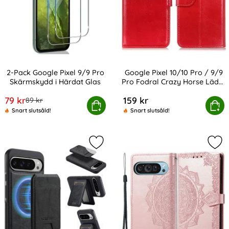
2-Pack Google Pixel 9/9 Pro
Google Pixel 10/10 Pro / 9/9
Skärmskydd i Härdat Glas
Pro Fodral Crazy Horse Läder
Art. nr 235275
Art. nr 239361
Röd
rea pris
79 kr
159 kr
tidigare pris
89 kr
ack Google Pixel 9/9 Pro Skärmskydd i Härdat Glas
Google Pixel 10/10 Pro / 9/9 Pro 
Köp
Köp
Snart slutsåld!
Snart slutsåld!
Markera lC.IMEEKE Google Pixel 10/
Mar