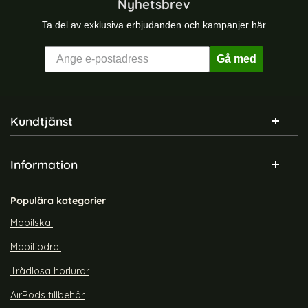
Nyhetsbrev
Ta del av exklusiva erbjudanden och kampanjer här
Gå med
Sidfot Blandad info och länkar
Kundtjänst
Information
Populära kategorier
Mobilskal
Mobilfodral
Trådlösa hörlurar
AirPods tillbehör