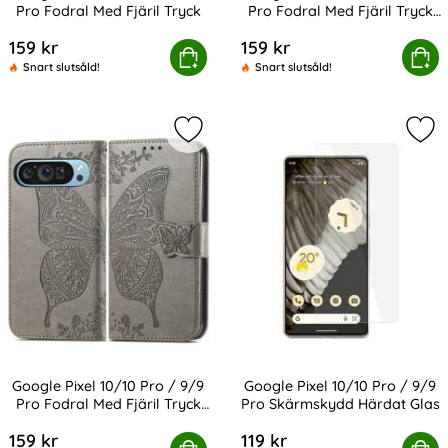
Pro Fodral Med Fjäril Tryck
Pro Fodral Med Fjäril Tryck
Art. nr 239455
Art. nr 239457
Blå
159 kr
159 kr
le Pixel 10/10 Pro / 9/9 Pro Fodral Med Fjäril Tryck
Köp
Google Pixel 10/10 Pro / 9/9 Pro 
Köp
Snart slutsåld!
Snart slutsåld!
Markera google Pixel 10/10 Pro / 9/
Mar
Google Pixel 10/10 Pro / 9/9
Google Pixel 10/10 Pro / 9/9
Pro Fodral Med Fjäril Tryck
Pro Skärmskydd Härdat Glas
Art. nr 239458
Art. nr 239464
Grå
159 kr
119 kr