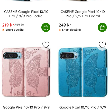
CASEME Google Pixel 10/10
CASEME Google Pixel 10/10
Pro / 9/9 Pro Fodral
Pro / 9/9 Pro Fodral
Art. nr 239444
Art. nr 239446
Multifunktionell
Multifunktionell
rea pris
219 kr
249 kr
tidigare pris
249 kr
oogle Pixel 10/10 Pro / 9/9 Pro Fodral Multifunktionell
CASEME Google Pixel 10/10 Pro / 9/9
Köp
Köp
Snart slutsåld!
Snart slutsåld!
Markera google Pixel 10/10 Pro / 9/
Mark
Google Pixel 10/10 Pro / 9/9
Google Pixel 10/10 Pro / 9/9