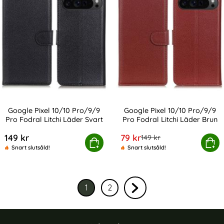
Google Pixel 10/10 Pro/9/9
Google Pixel 10/10 Pro/9/9
Pro Fodral Litchi Läder Svart
Pro Fodral Litchi Läder Brun
Art. nr 231011
Art. nr 231012
rea pris
149 kr
79 kr
tidigare pris
149 kr
le Pixel 10/10 Pro/9/9 Pro Fodral Litchi Läder Svart
Köp
Google Pixel 10/10 Pro/9/9 Pro 
Köp
Snart slutsåld!
Snart slutsåld!
1
2
Nuvarande sida, sidan
av 2
Gå till sidan
av 2
Gå till nästa sida sidan 