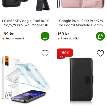
LC.IMEEKE Google Pixel 10/10
Google Pixel 10/10 Pro/9/9
Pro/9/9 Pro Skal Magnetiskt
Pro Fodral Mandala Blomma
Art. nr 239433
Art. nr 231019
Kortfack
Roséguld
199 kr
159 kr
 Google Pixel 10/10 Pro/9/9 Pro Skal Magnetiskt Kortfa
Google Pixel 10/10 Pro/9/9 Pro Fo
Köp
Köp
Snart slutsåld!
Snart slutsåld!
-50%
Markera spigen Google Pixel 9/9 Pr
Mark