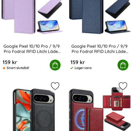
Google Pixel 10/10 Pro / 9/9
Google Pixel 10/10 Pro / 9/9
Pro Fodral RFID Litchi Läder
Pro Fodral RFID Litchi Läder
Art. nr 239382
Art. nr 239383
Lila
Blå
159 kr
159 kr
Pixel 10/10 Pro / 9/9 Pro Fodral RFID Litchi Läder Lila
Köp
Google Pixel 10/10 Pro / 9/9 Pro F
Köp
Snart slutsåld!
Lagervara
Tillgänglighet:
Markera lC.IMEEKE Google Pixel 10/
Mar