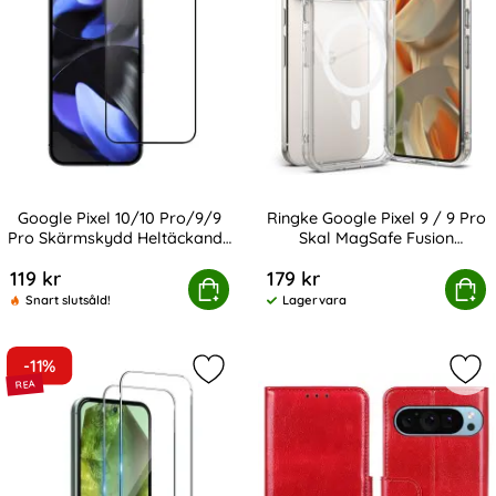
Google Pixel 10/10 Pro/9/9
Ringke Google Pixel 9 / 9 Pro
Pro Skärmskydd Heltäckande
Skal MagSafe Fusion
Art. nr 239462
Art. nr 237972
Härdat Glas
Transparent
119 kr
179 kr
el 10/10 Pro/9/9 Pro Skärmskydd Heltäckande Härdat G
Ringke Google Pixel 9 / 9 Pro Ska
Köp
Köp
Snart slutsåld!
Lagervara
Tillgänglighet:
-11%
Markera 2-Pack Google Pixel 9/9 Pr
Mar