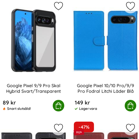
Markera google Pixel 9/9 Pro Skal 
Mar
Google Pixel 9/9 Pro Skal
Google Pixel 10/10 Pro/9/9
Hybrid Svart/Transparent
Pro Fodral Litchi Läder Blå
Art. nr 230996
Art. nr 231010
89 kr
149 kr
ogle Pixel 9/9 Pro Skal Hybrid Svart/Transparent
Köp
Google Pixel 10/10 Pro/9/9 Pro
Köp
Snart slutsåld!
Lagervara
Tillgänglighet:
-47%
Markera google Pixel 10/10 Pro/9/9 
Mar