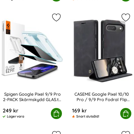
Tillgänglighet:
Markera spigen Google Pixel 9/9 Pr
Mar
Spigen Google Pixel 9/9 Pro
CASEME Google Pixel 10/10
2-PACK Skärmskydd GLAS.tR
Pro / 9/9 Pro Fodral Flip
Art. nr 238013
Art. nr 239441
"Ez Fit"
Retro Läder
249 kr
169 kr
oogle Pixel 9/9 Pro 2-PACK Skärmskydd GLAS.tR "Ez Fit"
CASEME Google Pixel 10/10 Pro / 9/
Köp
Köp
Lagervara
Snart slutsåld!
Tillgänglighet: