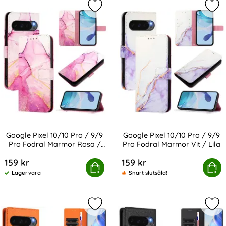
Markera google Pixel 10/10 Pro / 9/
Mark
Google Pixel 10/10 Pro / 9/9
Google Pixel 10/10 Pro / 9/9
Pro Fodral Marmor Rosa /
Pro Fodral Marmor Vit / Lila
Art. nr 239373
Art. nr 239377
Lila
159 kr
159 kr
 Pixel 10/10 Pro / 9/9 Pro Fodral Marmor Rosa / Lila
Köp
Google Pixel 10/10 Pro / 9/9 Pro
Köp
Lagervara
Snart slutsåld!
Tillgänglighet:
Markera google Pixel 10/10 Pro / 9/
Mark