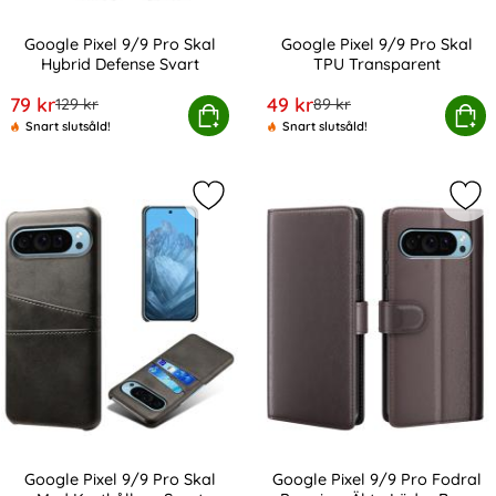
Google Pixel 9/9 Pro Skal
Google Pixel 9/9 Pro Skal
Hybrid Defense Svart
TPU Transparent
Art. nr 230959
Art. nr 231000
rea pris
rea pris
79 kr
49 kr
tidigare pris
tidigare pris
129 kr
89 kr
Google Pixel 9/9 Pro Skal Hybrid Defense Svart
Köp
Google Pixel 9/9 Pro Sk
Köp
Snart slutsåld!
Snart slutsåld!
Markera google Pixel 9/9 Pro Skal M
Mar
Google Pixel 9/9 Pro Skal
Google Pixel 9/9 Pro Fodral