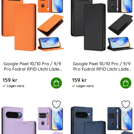
Google Pixel 10/10 Pro / 9/9
Google Pixel 10/10 Pro / 9/9
Pro Fodral RFID Litchi Läder
Pro Fodral RFID Litchi Läder
Art. nr 239378
Art. nr 239380
Orange
Svart
159 kr
159 kr
ixel 10/10 Pro / 9/9 Pro Fodral RFID Litchi Läder Orange
Google Pixel 10/10 Pro / 9/9 Pro Fo
Köp
Köp
Lagervara
Lagervara
Tillgänglighet:
Tillgänglighet:
Markera google Pixel 10/10 Pro / 9/9
Mark