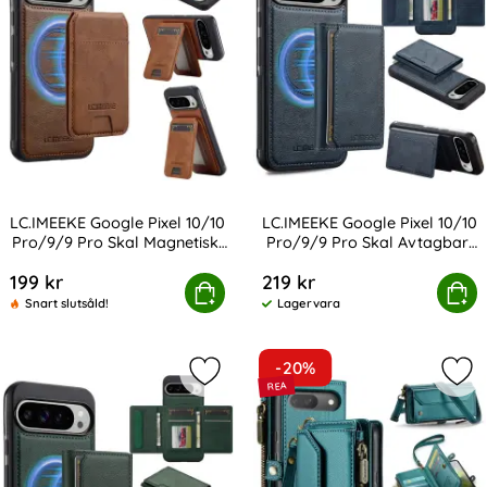
LC.IMEEKE Google Pixel 10/10
LC.IMEEKE Google Pixel 10/10
Pro/9/9 Pro Skal Magnetiskt
Pro/9/9 Pro Skal Avtagbart
Art. nr 239434
Art. nr 239437
Kortfack
Kortfack
199 kr
219 kr
 Google Pixel 10/10 Pro/9/9 Pro Skal Magnetiskt Kortfa
LC.IMEEKE Google Pixel 10/10 Pro/9/
Köp
Köp
Snart slutsåld!
Lagervara
Tillgänglighet:
-20%
Markera lC.IMEEKE Google Pixel 10/
Mar