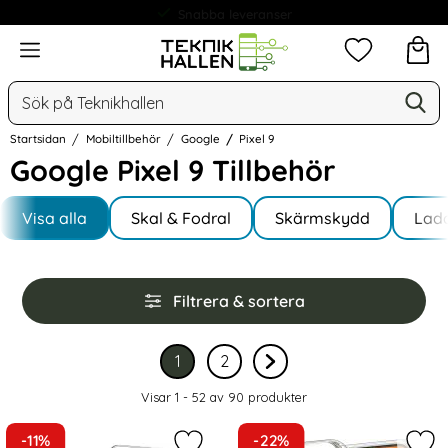
Snabba leveranser
Meny
Mina favorit
Sök
Ge
Sök på Teknikhallen
Startsidan
Mobiltillbehör
Google
Pixel 9
Google Pixel 9 Tillbehör
Underkategorier
Hoppa
till
Visa alla
Skal & Fodral
Skärmskydd
Lad
I Pixel 9
produkter
Hoppa
Filtrera & sortera
över
filtersektionen
Filtrera & sortera
1
2
Nuvarande sida, sidan
av 2
Gå till sidan
av 2
Gå till nästa sida sidan 
Visar 1 - 52 av
90
produkter
produktlista
-11%
-22%