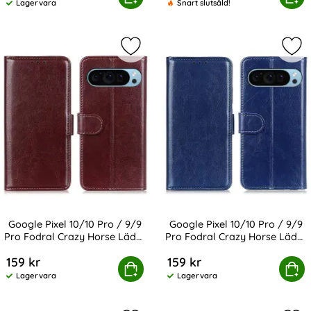
Lagervara
Snart slutsåld!
Tillgänglighet:
Markera google Pixel 10/10 Pro / 9
Mar
Google Pixel 10/10 Pro / 9/9
Google Pixel 10/10 Pro / 9/9
Pro Fodral Crazy Horse Läder
Pro Fodral Crazy Horse Läder
Art. nr 239358
Art. nr 239360
Brun
Blå
159 kr
159 kr
ixel 10/10 Pro / 9/9 Pro Fodral Crazy Horse Läder Brun
Köp
Google Pixel 10/10 Pro / 9/9 Pro 
Köp
Lagervara
Lagervara
Tillgänglighet:
Tillgänglighet: