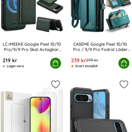
LC.IMEEKE Google Pixel 10/10
CASEME Google Pixel 10/10
Pro/9/9 Pro Skal Avtagbart
Pro / 9/9 Pro Fodral Läder
Art. nr 239439
Art. nr 239448
Kortfack
Grön
rea pris
219 kr
239 kr
tidigare pris
299 kr
 Google Pixel 10/10 Pro/9/9 Pro Skal Avtagbart Kortfac
Köp
CASEME Google Pixel 10/10 Pro /
Köp
Lagervara
Snart slutsåld!
Tillgänglighet:
Markera tech-Protect Google Pixel
Mar