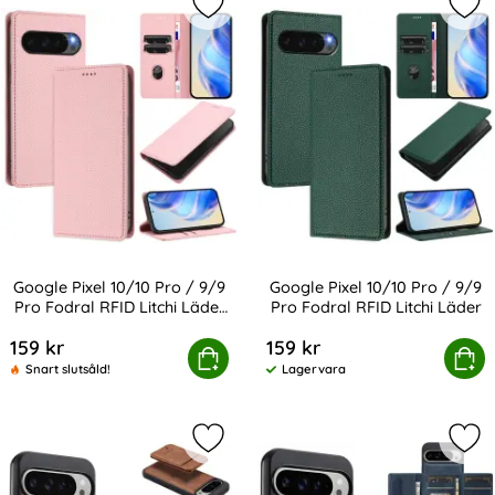
Markera google Pixel 10/10 Pro / 9/
Mark
Google Pixel 10/10 Pro / 9/9
Google Pixel 10/10 Pro / 9/9
Pro Fodral RFID Litchi Läder
Pro Fodral RFID Litchi Läder
Art. nr 239379
Art. nr 239381
Rosa
159 kr
159 kr
Pixel 10/10 Pro / 9/9 Pro Fodral RFID Litchi Läder Rosa
Köp
Google Pixel 10/10 Pro / 9/9 Pro
Köp
Snart slutsåld!
Lagervara
Tillgänglighet:
Markera lC.IMEEKE Google Pixel 10/
Mar