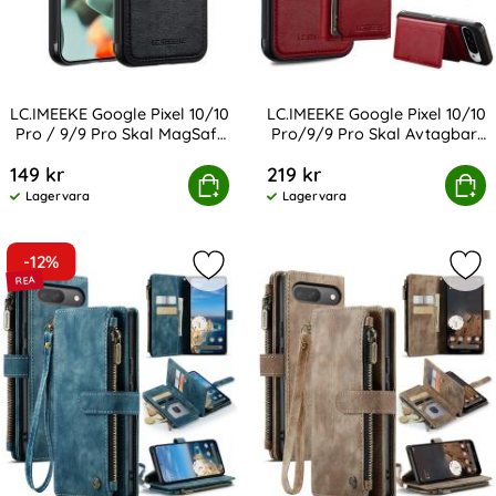
LC.IMEEKE Google Pixel 10/10
LC.IMEEKE Google Pixel 10/10
Pro / 9/9 Pro Skal MagSafe
Pro/9/9 Pro Skal Avtagbart
Art. nr 239430
Art. nr 239435
Läder
Kortfack
149 kr
219 kr
KE Google Pixel 10/10 Pro / 9/9 Pro Skal MagSafe Läder
LC.IMEEKE Google Pixel 10/10 Pro/9/
Köp
Köp
Lagervara
Lagervara
Tillgänglighet:
Tillgänglighet:
-12%
Markera cASEME Google Pixel 10/10 P
Mar