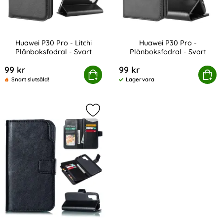
Huawei P30 Pro - Litchi
Huawei P30 Pro -
Plånboksfodral - Svart
Plånboksfodral - Svart
Art. nr 4531
Art. nr 4372
99 kr
99 kr
Huawei P30 Pro - Litchi Plånboksfodral - Svart
Köp
Huawei P30 Pro - Plånb
Köp
Snart slutsåld!
Lagervara
Tillgänglighet:
Markera huawei P30 Pro - Plånboksf