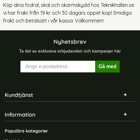
Köp dina fodral, skal och skärmskydd hos Teknikhallen.se
vi har frakt från 19 kr och 30 dagars öppet köp! Smidiga
frakt och betalsätt i vår kassa. Välkommen!
Nyhetsbrev
Ta del av exklusiva erbjudanden och kampanjer här
Gå med
Sidfot Blandad info och länkar
Kundtjänst
Information
Populära kategorier