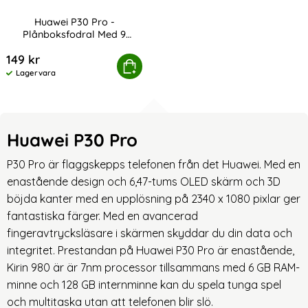
Huawei P30 Pro -
Plånboksfodral Med 9
Art. nr 1578
kortfack - Svart
149 kr
ei P30 Pro - Plånboksfodral Med 9 kortfack - Svart
Köp
Lagervara
Tillgänglighet:
Huawei P30 Pro
P30 Pro är flaggskepps telefonen från det Huawei. Med en
enastående design och 6,47-tums OLED skärm och 3D
böjda kanter med en upplösning på 2340 x 1080 pixlar ger
fantastiska färger. Med en avancerad
fingeravtrycksläsare i skärmen skyddar du din data och
integritet. Prestandan på Huawei P30 Pro är enastående,
Kirin 980 är är 7nm processor tillsammans med 6 GB RAM-
minne och 128 GB internminne kan du spela tunga spel
och multitaska utan att telefonen blir slö.