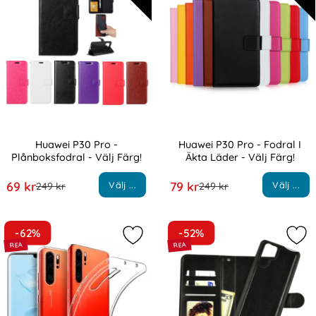
Huawei P30 Pro -
Huawei P30 Pro - Fodral I
Plånboksfodral - Välj Färg!
Äkta Läder - Välj Färg!
Art. nr 6102
Art. nr 6321
rea pris
rea pris
69 kr
79 kr
Välj ...
Välj ...
tidigare pris
tidigare pris
249 kr
249 kr
-62%
-52%
Markera huawei P30 Pro - Transpare
Mark