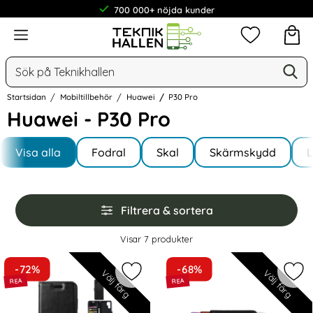
700 000+ nöjda kunder
Meny
Mina favorit
Sök
Ge
Sök på Teknikhallen
Startsidan
Mobiltillbehör
Huawei
P30 Pro
Huawei - P30 Pro
Underkategorier
Hoppa
till
Visa alla
Fodral
Skal
Skärmskydd
I P30 Pro
produkter
Hoppa
Filtrera & sortera
över
filtersektionen
Filtrera & sortera
Visar
7
produkter
produktlista
-72%
-68%
Välj färg
Välj färg
Markera huawei P30 Pro - Plånboksfo
Mark