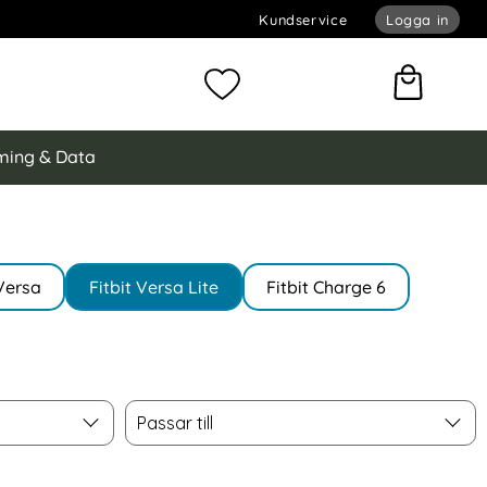
Kundservice
Logga in
omför sökning
Mina favoriter
ing & Data
 Versa
Fitbit Versa Lite
Fitbit Charge 6
Passar till
Passar till