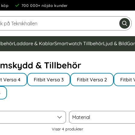
 köp
700 000+ nöjda kunder
Sök på Teknikhallen
Gen
llbehör
Laddare & Kablar
Smartwatch Tillbehör
Ljud & Bild
Gam
rmskydd & Tillbehör
it Versa 4
Fitbit Versa 3
Fitbit Versa 2
Fitbit
3
Material
Material
Visar
4
produkter