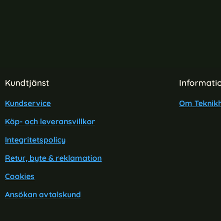
Sidfot Blandad info och länkar
Kundtjänst
Informati
Kundservice
Om Teknikh
Köp- och leveransvillkor
Integritetspolicy
Retur, byte & reklamation
Cookies
Ansökan avtalskund