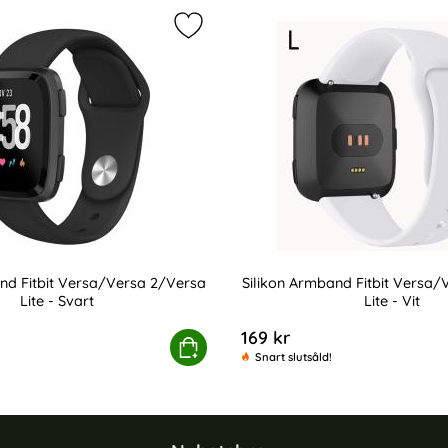
band Fitbit Versa/Versa 2/Versa Lite - Ljus Beige som favorit
Markera silikon Armband Fitbit Vers
nd Fitbit Versa/Versa 2/Versa
Silikon Armband Fitbit Versa
Lite - Svart
Lite - Vit
Art. nr 9326
169 kr
- Ljus Beige
kon Armband Fitbit Versa/Versa 2/Versa Lite - Svart
Köp
Silikon Armband F
Snart slutsåld!