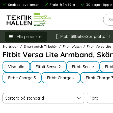
Snabba leveranser
Frakt från 19 kr
30 dagar öppet
Sök
Mobiltillbehör
Surfplattor Ti
Alla produkter
Startsidan
Smartwatch Tillbehör
Fitbit Watch
Fitbit Versa Lite
Fitbit Versa Lite Armband, Skä
Underkategorier
Hoppa
till
Visa alla
Fitbit Sense 2
Fitbit Sense
Fitb
I Fitbit Watch
produkter
Fitbit Charge 5
Fitbit Charge 4
Fitbit Charge 
Filtrera & sortera
Sortera
Färg
Hoppa
Sortera på standard
Färg
över
filtersektionen