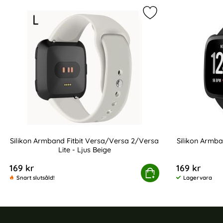
produktlista
Markera silikon Arm
Silikon Armband Fitbit Versa/Versa 2/Versa
Silikon Armba
Lite - Ljus Beige
Art. nr 9327
Art. nr 9325
169 kr
169 kr
Silikon Armband Fitbit Versa/Versa 2/Versa Lite 
Köp
Sili
Snart slutsåld!
Lagervara
Tillgänglighet: