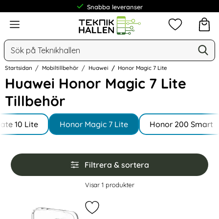
Snabba leveranser
Meny
Mina favorit
Sök
Ge
Sök på Teknikhallen
Startsidan
Mobiltillbehör
Huawei
Honor Magic 7 Lite
Huawei Honor Magic 7 Lite
Tillbehör
Underkategorier
Hoppa
ate 10 Lite
till
Honor Magic 7 Lite
Honor 200 Smart
produkter
Hoppa
Filtrera & sortera
över
filtersektionen
Filtrera & sortera
Visar
1
produkter
produktlista
Markera huawei Honor Magic 7 Lite 