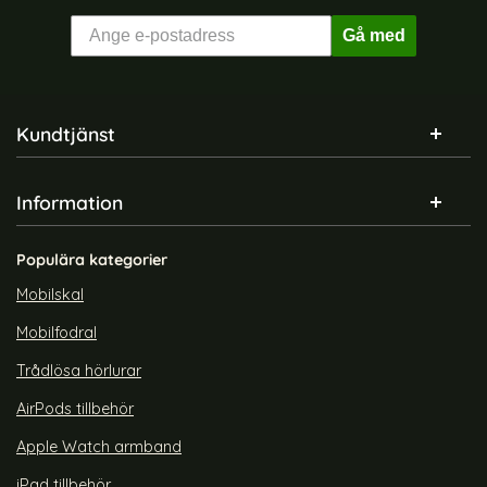
Gå med
Sidfot Blandad info och länkar
Kundtjänst
Information
Populära kategorier
Mobilskal
Mobilfodral
Trådlösa hörlurar
AirPods tillbehör
Apple Watch armband
iPad tillbehör