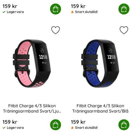
Art. nr 201219
Art. nr 201220
Orange/Grå
Grön/Svart
159 kr
159 kr
bit Charge 4/3 Silikon Träningsarmband Orange/Grå
Köp
Fitbit Charge 4/3 Silikon Träni
Köp
Lagervara
Snart slutsåld!
Tillgänglighet:
Markera fitbit Charge 4/3 Silikon 
Mar
Fitbit Charge 4/3 Silikon
Fitbit Charge 4/3 Silikon
Träningsarmband Svart/Ljus
Träningsarmband Svart/Blå
Art. nr 201221
Art. nr 201224
Rosa
159 kr
159 kr
t Charge 4/3 Silikon Träningsarmband Svart/Ljus Rosa
Köp
Fitbit Charge 4/3 Silikon Tr
Köp
Lagervara
Snart slutsåld!
Tillgänglighet: