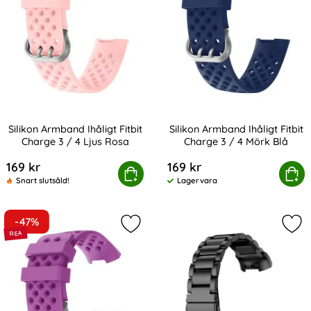
Silikon Armband Ihåligt Fitbit
Silikon Armband Ihåligt Fitbit
Charge 3 / 4 Ljus Rosa
Charge 3 / 4 Mörk Blå
Art. nr 201184
Art. nr 201185
169 kr
169 kr
likon Armband Ihåligt Fitbit Charge 3 / 4 Ljus Rosa
Köp
Silikon Armband Ihåligt Fitbi
Köp
Snart slutsåld!
Lagervara
Tillgänglighet:
-47%
Markera silikon Armband Ihåligt Fitb
Mar