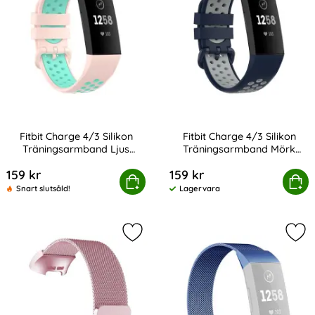
Fitbit Charge 4/3 Silikon
Fitbit Charge 4/3 Silikon
Träningsarmband Ljus
Träningsarmband Mörk
Art. nr 201230
Art. nr 201231
Rosa/Grön
Blå/Grå
159 kr
159 kr
t Charge 4/3 Silikon Träningsarmband Ljus Rosa/Grön
Köp
Fitbit Charge 4/3 Silikon Trän
Köp
Snart slutsåld!
Lagervara
Tillgänglighet:
Markera milanese Loop Metall Armba
Mar