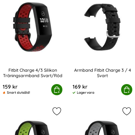
Fitbit Charge 4/3 Silikon
Armband Fitbit Charge 3 / 4
Träningsarmband Svart/Röd
Svart
Art. nr 201222
Art. nr 201169
159 kr
169 kr
bit Charge 4/3 Silikon Träningsarmband Svart/Röd
Köp
Armband Fitbit Char
Köp
Snart slutsåld!
Lagervara
Tillgänglighet:
Markera fitbit Charge 4/3 Silikon 
Mar