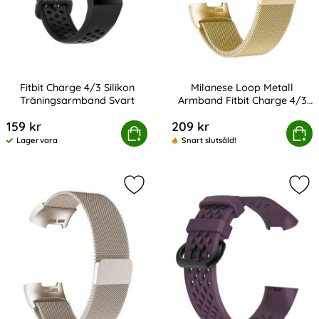
Fitbit Charge 4/3 Silikon
Milanese Loop Metall
Träningsarmband Svart
Armband Fitbit Charge 4/3
Art. nr 201229
Art. nr 201274
Guld
159 kr
209 kr
Fitbit Charge 4/3 Silikon Träningsarmband Svart
Köp
Milanese Loop Metall Armband
Köp
Lagervara
Snart slutsåld!
Tillgänglighet:
Markera milanese Loop Metall Arm
Mark