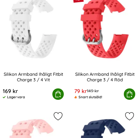
Silikon Armband Ihåligt Fitbit
Silikon Armband Ihåligt Fitbit
Charge 3 / 4 Vit
Charge 3 / 4 Röd
Art. nr 201182
Art. nr 201183
rea pris
169 kr
79 kr
tidigare pris
149 kr
Silikon Armband Ihåligt Fitbit Charge 3 / 4 Vit
Köp
Silikon Armband Ihåligt Fit
Köp
Lagervara
Snart slutsåld!
Tillgänglighet:
Markera silikon Armband Ihåligt Fitb
Mark