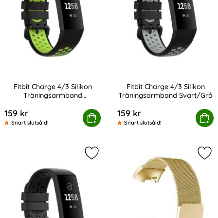
Fitbit Charge 4/3 Silikon
Fitbit Charge 4/3 Silikon
Träningsarmband
Träningsarmband Svart/Grå
Art. nr 201217
Art. nr 201223
Svart/Fluorescent Grön
159 kr
159 kr
arge 4/3 Silikon Träningsarmband Svart/Fluorescent Grö
Köp
Fitbit Charge 4/3 Silikon Tr
Köp
Snart slutsåld!
Snart slutsåld!
Markera fitbit Charge 4/3 Silikon 
Mar