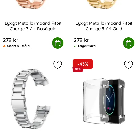
Lyxigt Metallarmband Fitbit
Lyxigt Metallarmband Fitbit
Charge 3 / 4 Roséguld
Charge 3 / 4 Guld
Art. nr 201188
Art. nr 201189
279 kr
279 kr
yxigt Metallarmband Fitbit Charge 3 / 4 Roséguld
Köp
Lyxigt Metallarmband Fitbi
Köp
Snart slutsåld!
Lagervara
Tillgänglighet:
-43%
Markera lyxigt Metallarmband Fitbit
Mar