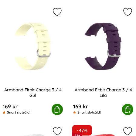
Markera armband Fitbit Charge 3 / 
Mar
Armband Fitbit Charge 3 / 4
Armband Fitbit Charge 3 / 4
Gul
Lila
Art. nr 201178
Art. nr 201179
169 kr
169 kr
Armband Fitbit Charge 3 / 4 Gul
Köp
Armband Fitbit Char
Köp
Snart slutsåld!
Snart slutsåld!
-47%
Markera silikon Armband Ihåligt Fitb
Mark