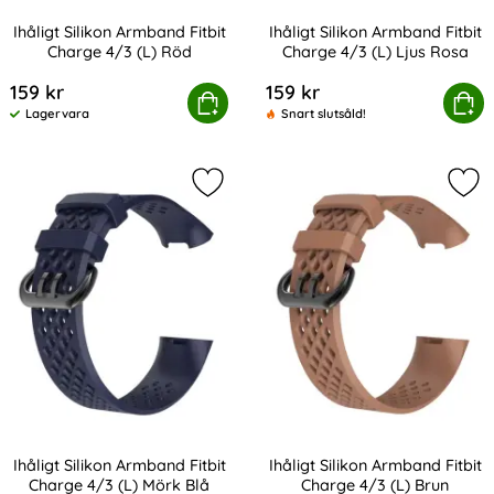
Ihåligt Silikon Armband Fitbit
Ihåligt Silikon Armband Fitbit
Charge 4/3 (L) Röd
Charge 4/3 (L) Ljus Rosa
Art. nr 201292
Art. nr 201293
159 kr
159 kr
Ihåligt Silikon Armband Fitbit Charge 4/3 (L) Röd
Köp
Ihåligt Silikon Armband Fitbit 
Köp
Lagervara
Snart slutsåld!
Tillgänglighet:
Markera ihåligt Silikon Armband Fit
Mark
Ihåligt Silikon Armband Fitbit
Ihåligt Silikon Armband Fitbit
Charge 4/3 (L) Mörk Blå
Charge 4/3 (L) Brun