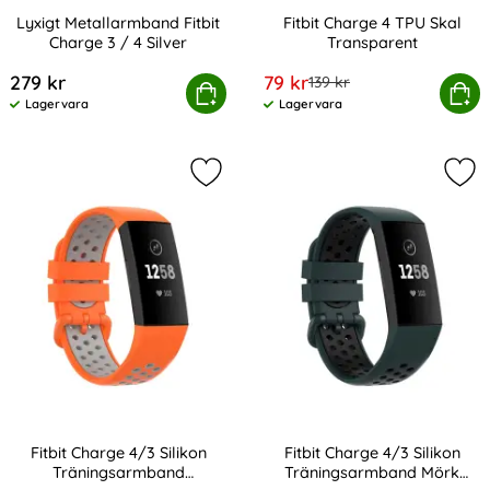
Lyxigt Metallarmband Fitbit
Fitbit Charge 4 TPU Skal
Charge 3 / 4 Silver
Transparent
Art. nr 201190
Art. nr 201206
rea pris
279 kr
79 kr
tidigare pris
139 kr
Lyxigt Metallarmband Fitbit Charge 3 / 4 Silver
Köp
Fitbit Charge 4 TPU S
Köp
Lagervara
Lagervara
Tillgänglighet:
Tillgänglighet:
Markera fitbit Charge 4/3 Silikon
Mar
Fitbit Charge 4/3 Silikon
Fitbit Charge 4/3 Silikon
Träningsarmband
Träningsarmband Mörk