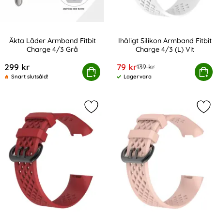
Äkta Läder Armband Fitbit
Ihåligt Silikon Armband Fitbit
Charge 4/3 Grå
Charge 4/3 (L) Vit
Art. nr 201279
Art. nr 201290
rea pris
299 kr
79 kr
tidigare pris
139 kr
Äkta Läder Armband Fitbit Charge 4/3 Grå
Köp
Ihåligt Silikon Armband Fitb
Köp
Snart slutsåld!
Lagervara
Tillgänglighet:
Markera ihåligt Silikon Armband Fit
Mark