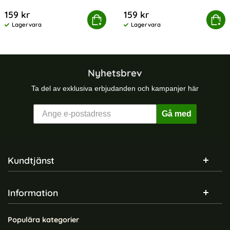
Art. nr 201294
Art. nr 201296
159 kr
159 kr
ligt Silikon Armband Fitbit Charge 4/3 (L) Mörk Blå
Köp
Ihåligt Silikon Armband Fitb
Köp
Lagervara
Lagervara
Tillgänglighet:
Tillgänglighet:
Nyhetsbrev
Ta del av exklusiva erbjudanden och kampanjer här
Gå med
Sidfot Blandad info och länkar
Kundtjänst
Information
Populära kategorier