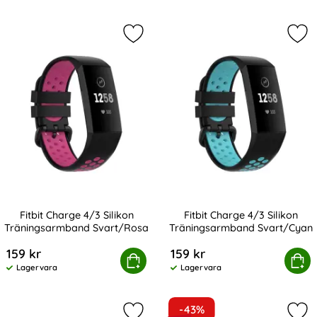
Markera fitbit Charge 4/3 Silikon 
Mar
Fitbit Charge 4/3 Silikon
Fitbit Charge 4/3 Silikon
Träningsarmband Svart/Rosa
Träningsarmband Svart/Cyan
Art. nr 201225
Art. nr 201226
159 kr
159 kr
bit Charge 4/3 Silikon Träningsarmband Svart/Rosa
Köp
Fitbit Charge 4/3 Silikon Trä
Köp
Lagervara
Lagervara
Tillgänglighet:
Tillgänglighet:
-43%