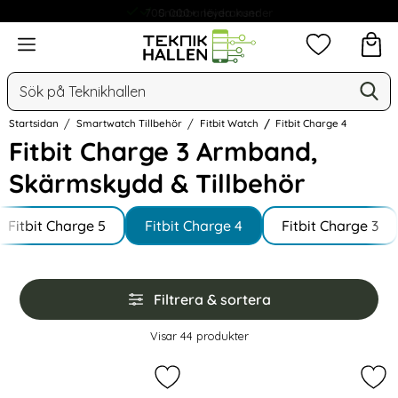
Snabba leveranser
Meny
Mina favorit
Sök
Ge
Sök på Teknikhallen
Startsidan
Smartwatch Tillbehör
Fitbit Watch
Fitbit Charge 4
Fitbit Charge 3 Armband,
Skärmskydd & Tillbehör
Underkategorier
Hoppa
till
Fitbit Charge 5
Fitbit Charge 4
Fitbit Charge 3
produkter
Hoppa
Filtrera & sortera
över
filtersektionen
Filtrera & sortera
Visar
44
produkter
produktlista
Markera fitbit Charge 4/3 Silikon 
Mar