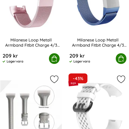
Milanese Loop Metall
Milanese Loop Metall
Armband Fitbit Charge 4/3
Armband Fitbit Charge 4/3
Art. nr 201272
Art. nr 201276
Ljus Rosa
Blå
209 kr
209 kr
ese Loop Metall Armband Fitbit Charge 4/3 Ljus Rosa
Köp
Milanese Loop Metall Armband
Köp
Lagervara
Lagervara
Tillgänglighet:
Tillgänglighet:
-43%
Markera Äkta Läder Armband Fitbit
Mark