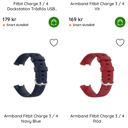
Fitbit Charge 3 / 4
Armband Fitbit Charge 3 / 4
Dockstation Trådlös USB
Vit
Art. nr 201162
Art. nr 201170
Laddare
179 kr
169 kr
tbit Charge 3 / 4 Dockstation Trådlös USB Laddare
Köp
Armband Fitbit Char
Köp
Snart slutsåld!
Snart slutsåld!
Markera armband Fitbit Charge 3 / 
Mar
Armband Fitbit Charge 3 / 4
Armband Fitbit Charge 3 / 4
Navy Blue
Röd
Art. nr 201172
Art. nr 201173