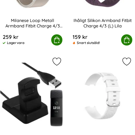
Milanese Loop Metall
Ihåligt Silikon Armband Fitbit
Armband Fitbit Charge 4/3
Charge 4/3 (L) Lila
Art. nr 201275
Art. nr 201295
Champagne Guld
259 kr
159 kr
 Loop Metall Armband Fitbit Charge 4/3 Champagne Gul
Köp
Ihåligt Silikon Armband Fitb
Köp
Lagervara
Snart slutsåld!
Tillgänglighet:
Markera fitbit Charge 3 / 4 Dockst
Mar