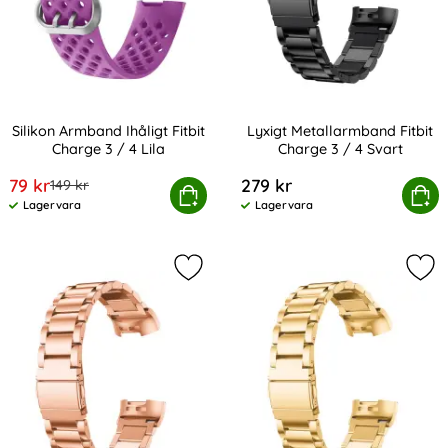
Silikon Armband Ihåligt Fitbit
Lyxigt Metallarmband Fitbit
Charge 3 / 4 Lila
Charge 3 / 4 Svart
Art. nr 201186
Art. nr 201187
rea pris
79 kr
279 kr
tidigare pris
149 kr
Silikon Armband Ihåligt Fitbit Charge 3 / 4 Lila
Köp
Lyxigt Metallarmband Fitbi
Köp
Lagervara
Lagervara
Tillgänglighet:
Tillgänglighet:
Markera lyxigt Metallarmband Fitbi
Mar