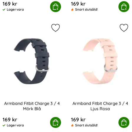
169 kr
169 kr
Armband Fitbit Charge 3 / 4 Navy Blue
Köp
Armband Fitbit Cha
Köp
Lagervara
Snart slutsåld!
Tillgänglighet:
Markera armband Fitbit Charge 3 / 
Mar
Armband Fitbit Charge 3 / 4
Armband Fitbit Charge 3 / 4
Mörk Blå
Ljus Rosa
Art. nr 201175
Art. nr 201177
169 kr
169 kr
Armband Fitbit Charge 3 / 4 Mörk Blå
Köp
Armband Fitbit Charge
Köp
Lagervara
Snart slutsåld!
Tillgänglighet: