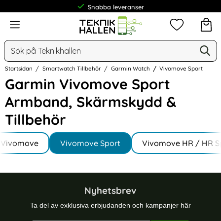
Snabba leveranser
Meny
Mina favorit
Sök
Ge
Sök på Teknikhallen
Startsidan
Smartwatch Tillbehör
Garmin Watch
Vivomove Sport
Garmin Vivomove Sport
Armband, Skärmskydd &
Tillbehör
Underkategorier
Hoppa
till
Vivomove
Vivomove Sport
Vivomove HR / HR S
produkter
Nyhetsbrev
Ta del av exklusiva erbjudanden och kampanjer här