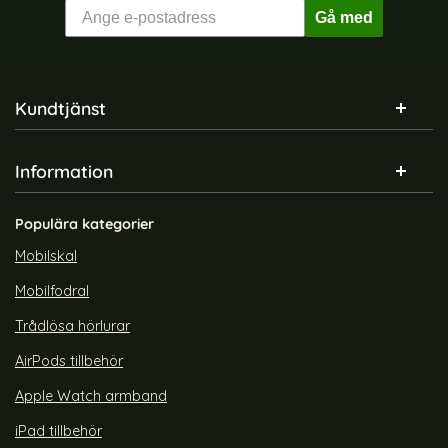
Gå med
Sidfot Blandad info och länkar
Kundtjänst
Information
Populära kategorier
Mobilskal
Mobilfodral
Trådlösa hörlurar
AirPods tillbehör
Apple Watch armband
iPad tillbehör