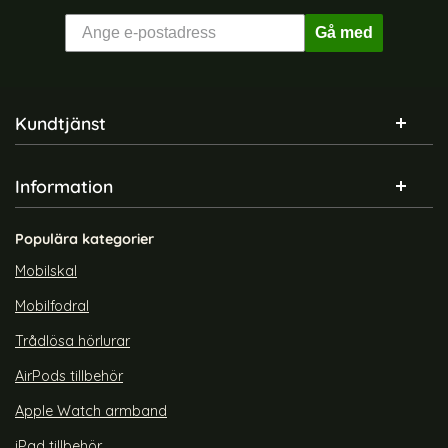
Gå med
Sidfot Blandad info och länkar
Kundtjänst
Information
Populära kategorier
Mobilskal
Mobilfodral
Trådlösa hörlurar
AirPods tillbehör
Apple Watch armband
iPad tillbehör