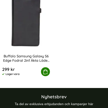
Buffalo Samsung Galaxy S6
Edge Fodral 2in1 Äkta Läder
Art. nr 211591
Svart
299 kr
 Samsung Galaxy S6 Edge Fodral 2in1 Äkta Läder Svart
Köp
Lagervara
Tillgänglighet:
Nyhetsbrev
Ta del av exklusiva erbjudanden och kampanjer här