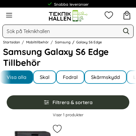
Snabba leveranser
Meny
Mina favorit
Sök
Ge
Sök på Teknikhallen
Startsidan
Mobiltillbehör
Samsung
Galaxy S6 Edge
Samsung Galaxy S6 Edge
Tillbehör
Underkategorier
Hoppa
till
Visa alla
Skal
Fodral
Skärmskydd
I Galaxy S6 Edge
produkter
Hoppa
Filtrera & sortera
över
filtersektionen
Filtrera & sortera
Visar
1
produkter
produktlista
Markera buffalo Samsung Galaxy S6