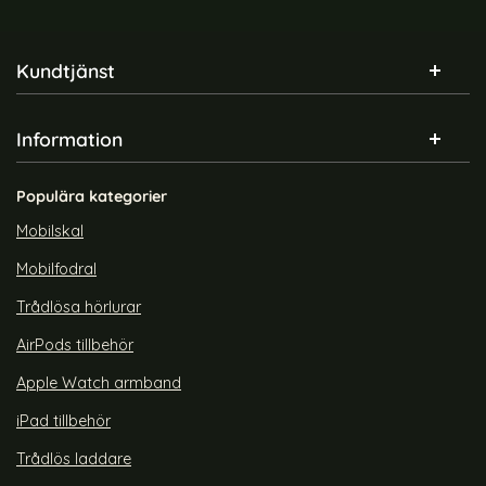
Sidfot Blandad info och länkar
Kundtjänst
Information
Populära kategorier
Mobilskal
Mobilfodral
Trådlösa hörlurar
AirPods tillbehör
Apple Watch armband
iPad tillbehör
Trådlös laddare