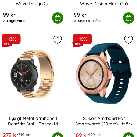
Wave Design Gul
Wave Design Mörk Grå
Art. nr 238983
Art. nr 238987
99 kr
99 kr
Klockarmband 20 mm Silikon Wave Design Gul
Köp
Klockarmband 20 mm Silikon
Köp
Lagervara
Snart slutsåld!
Tillgänglighet:
-13%
-15%
Markera lyxigt Metallarmband I Rost
Mar
Lyxigt Metallarmband I
Silikon Armband För
Rostfritt Stål - Roséguld
Smartwatch (20mm) - Mörk
Art. nr 9387
Art. nr 10727
(20mm)
Blå
rea pris
rea pris
279 kr
169 kr
tidigare pris
tidigare pris
319 kr
199 kr