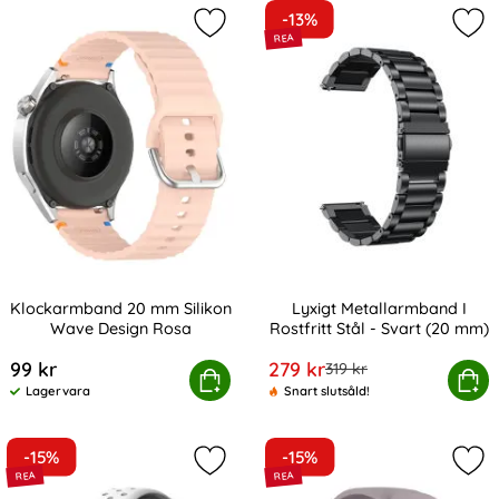
-13%
Markera klockarmband 20 mm Silik
Mark
Klockarmband 20 mm Silikon
Lyxigt Metallarmband I
Wave Design Rosa
Rostfritt Stål - Svart (20 mm)
Art. nr 238982
Art. nr 9252
rea pris
99 kr
279 kr
tidigare pris
319 kr
Klockarmband 20 mm Silikon Wave Design Rosa
Köp
Lyxigt Metallarmband I Rostfri
Köp
Lagervara
Snart slutsåld!
Tillgänglighet:
-15%
-15%
Markera träningsarmband I Ihåligt S
Mar