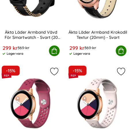
Äkta Läder Armband Vävd
Äkta Läder Armband Krokodil
För Smartwatch - Svart (20
Textur (20mm) - Svart
Art. nr 10028
Art. nr 10730
mm)
rea pris
rea pris
299 kr
299 kr
tidigare pris
tidigare pris
369 kr
369 kr
Läder Armband Vävd För Smartwatch - Svart (20 mm)
Köp
Äkta Läder Armband Krokodil
Köp
Lagervara
Lagervara
Tillgänglighet:
Tillgänglighet:
-15%
-15%
Markera träningsarmband I Ihåligt 
Mar