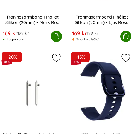
Träningsarmband I Ihåligt
Träningsarmband I Ihåligt
Silikon (20mm) - Mörk Röd
Silikon (20mm) - Ljus Rosa
Art. nr 10736
Art. nr 10737
rea pris
rea pris
169 kr
169 kr
tidigare pris
tidigare pris
199 kr
199 kr
äningsarmband I Ihåligt Silikon (20mm) - Mörk Röd
Köp
Träningsarmband I Ihåligt Sil
Köp
Lagervara
Snart slutsåld!
Tillgänglighet:
-20%
-15%
Markera fästen till 20 mm Infästning
Mar