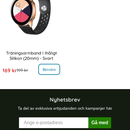
Träningsarmband I Ihåligt
Silikon (20mm) - Svart
Art. nr 10733
, Träningsarmband I Ihåligt Silikon (20mm) - Svart
rea pris
Bevaka
169 kr
tidigare pris
199 kr
Nyhetsbrev
Ta del av exklusiva erbjudanden och kampanjer här
Gå med