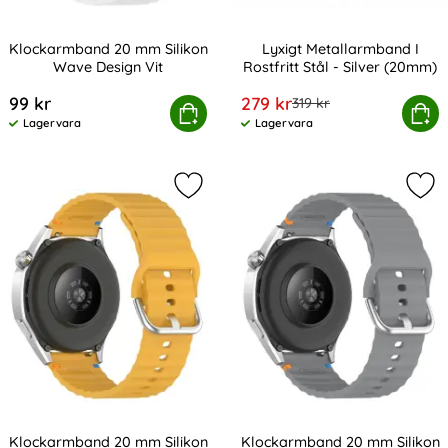
Klockarmband 20 mm Silikon
Lyxigt Metallarmband I
Wave Design Vit
Rostfritt Stål - Silver (20mm)
Art. nr 238980
Art. nr 9388
rea pris
99 kr
279 kr
tidigare pris
319 kr
Klockarmband 20 mm Silikon Wave Design Vit
Köp
Lyxigt Metallarmband I Rostfri
Köp
Lagervara
Lagervara
Tillgänglighet:
Tillgänglighet:
Markera klockarmband 20 mm Silik
Mar
Klockarmband 20 mm Silikon
Klockarmband 20 mm Silikon