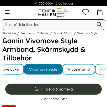
Snabba leveranser
Meny
Mina favorit
Sök
Ge
Sök på Teknikhallen
Startsidan
Smartwatch Tillbehör
Garmin Watch
Vivomove Style
Gamin Vivomove Style
Armband, Skärmskydd &
Tillbehör
Underkategorier
Hoppa
move Luxe
till
Vivomove Style
Vivosmart 5
MAR
produkter
Hoppa
Filtrera & sortera
över
filtersektionen
Filtrera & sortera
Visar
37
produkter
produktlista