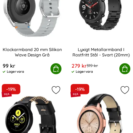
Klockarmband 20 mm Silikon
Lyxigt Metallarmband I
Wave Design Grå
Rostfritt Stål - Svart (20mm)
Art. nr 238984
Art. nr 9385
rea pris
99 kr
279 kr
tidigare pris
319 kr
Klockarmband 20 mm Silikon Wave Design Grå
Köp
Lyxigt Metallarmband I Rostfr
Köp
Lagervara
Lagervara
Tillgänglighet:
Tillgänglighet:
-19%
-19%
Markera Äkta Läder Armband Vävd 
Mar