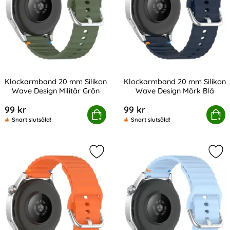
Klockarmband 20 mm Silikon
Klockarmband 20 mm Silikon
Wave Design Militär Grön
Wave Design Mörk Blå
Art. nr 238985
Art. nr 238988
99 kr
99 kr
ckarmband 20 mm Silikon Wave Design Militär Grön
Köp
Klockarmband 20 mm Silikon
Köp
Snart slutsåld!
Snart slutsåld!
Markera klockarmband 20 mm Silik
Mar