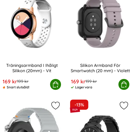
Träningsarmband I Ihåligt
Silikon Armband För
Silikon (20mm) - Vit
Smartwatch (20 mm) - Violett
Art. nr 10734
Art. nr 20328
rea pris
rea pris
169 kr
169 kr
tidigare pris
tidigare pris
199 kr
199 kr
Träningsarmband I Ihåligt Silikon (20mm) - Vit
Köp
Silikon Armband För Smartwa
Köp
Snart slutsåld!
Lagervara
Tillgänglighet:
-13%
Markera klockarmband 20 mm Silik
Mark