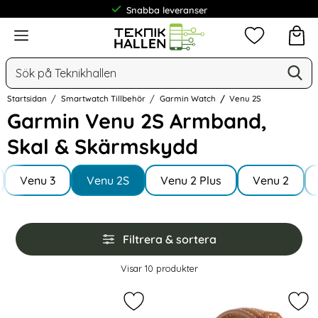
Frakt från 19 kr
Meny
Mina favorit
Sök
Ge
Sök på Teknikhallen
Startsidan
Smartwatch Tillbehör
Garmin Watch
Venu 2S
Garmin Venu 2S Armband,
Skal & Skärmskydd
Underkategorier
Hoppa
till
Venu 3
Venu 2S
Venu 2 Plus
Venu 2
produkter
Hoppa
Filtrera & sortera
över
filtersektionen
Filtrera & sortera
Visar
10
produkter
produktlista
Markera tech-Protect Garmin Venu
Mar