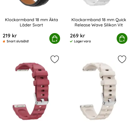
Klockarmband 18 mm Äkta
Klockarmband 18 mm Quick
Läder Svart
Release Wave Silikon Vit
Art. nr 243316
Art. nr 243344
219 kr
269 kr
Klockarmband 18 mm Äkta Läder Svart
Köp
Klockarmband 18 mm Quick Re
Köp
Snart slutsåld!
Lagervara
Tillgänglighet:
Markera klockarmband 18 mm Quick 
Mar