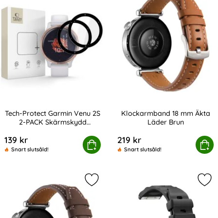
Tech-Protect Garmin Venu 2S
Klockarmband 18 mm Äkta
2-PACK Skärmskydd
Läder Brun
Art. nr 243152
Art. nr 243317
GlassFlex+
139 kr
219 kr
rotect Garmin Venu 2S 2-PACK Skärmskydd GlassFlex+
Köp
Klockarmband 18 mm Ä
Köp
Snart slutsåld!
Snart slutsåld!
Markera klockarmband 18 mm Äkta 
Mar