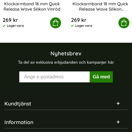
Klockarmband 18 mm Quick
Klockarmband 18 mm Quick
Release Wave Silikon Vinröd
Release Wave Silikon
Art. nr 243347
Art. nr 243348
Starlight
269 kr
269 kr
karmband 18 mm Quick Release Wave Silikon Vinröd
Köp
Klockarmband 18 mm Quick Relea
Köp
Lagervara
Lagervara
Tillgänglighet:
Tillgänglighet:
Nyhetsbrev
Ta del av exklusiva erbjudanden och kampanjer här
Gå med
Sidfot Blandad info och länkar
Kundtjänst
Information