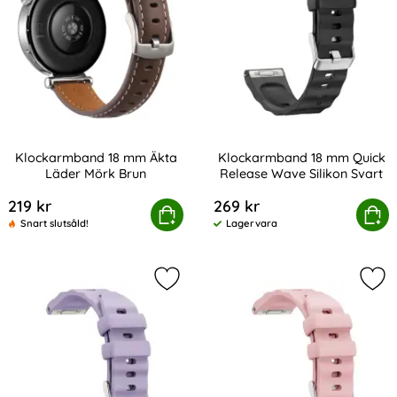
Klockarmband 18 mm Äkta
Klockarmband 18 mm Quick
Läder Mörk Brun
Release Wave Silikon Svart
Art. nr 243318
Art. nr 243346
219 kr
269 kr
Klockarmband 18 mm Äkta Läder Mörk Brun
Köp
Klockarmband 18 mm Quick Rel
Köp
Snart slutsåld!
Lagervara
Tillgänglighet:
Markera klockarmband 18 mm Quick 
Mar