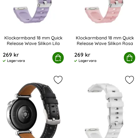
Klockarmband 18 mm Quick
Klockarmband 18 mm Quick
Release Wave Silikon Lila
Release Wave Silikon Rosa
Art. nr 243343
Art. nr 243345
269 kr
269 kr
ckarmband 18 mm Quick Release Wave Silikon Lila
Köp
Klockarmband 18 mm Quick Rel
Köp
Lagervara
Lagervara
Tillgänglighet:
Tillgänglighet:
Markera klockarmband 18 mm Äkta 
Mar