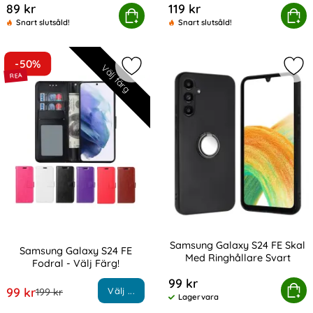
89 kr
119 kr
ung Galaxy S24 FE Skal TPU Shockproof Transparent
Köp
Samsung Galaxy S24 FE Skärmsk
Köp
Snart slutsåld!
Snart slutsåld!
-50%
Välj färg
Markera samsung Galaxy S24 FE Fodr
Mar
Samsung Galaxy S24 FE Skal
Samsung Galaxy S24 FE
Med Ringhållare Svart
Fodral - Välj Färg!
Art. nr 230795
Art. nr 234628
99 kr
Samsung Galaxy S24 FE Skal 
Köp
rea pris
99 kr
Välj ...
tidigare pris
199 kr
Lagervara
Tillgänglighet: