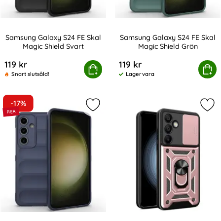
Samsung Galaxy S24 FE Skal
Samsung Galaxy S24 FE Skal
Magic Shield Svart
Magic Shield Grön
Art. nr 230870
Art. nr 230872
119 kr
119 kr
Samsung Galaxy S24 FE Skal Magic Shield Svart
Köp
Samsung Galaxy S24 FE Ska
Köp
Snart slutsåld!
Lagervara
Tillgänglighet:
-17%
Markera samsung Galaxy S24 FE Ska
Mar