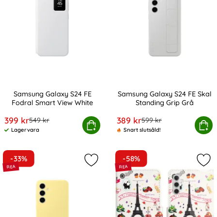
Samsung Galaxy S24 FE
Samsung Galaxy S24 FE Skal
Fodral Smart View White
Standing Grip Grå
Art. nr 235332
Art. nr 235334
rea pris
rea pris
399 kr
389 kr
tidigare pris
tidigare pris
549 kr
599 kr
Samsung Galaxy S24 FE Fodral Smart View White
Köp
Samsung Galaxy S24 FE Ska
Köp
Lagervara
Snart slutsåld!
Tillgänglighet:
-33%
-58%
Markera samsung Galaxy S24 FE Skal
Mar