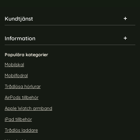
Sidfot Blandad info och länkar
Kundtjänst
Information
Populära kategorier
Mobilskal
Mobilfodral
Trådlösa hörlurar
AirPods tillbehör
Apple Watch armband
iPad tillbehör
Trådlös laddare