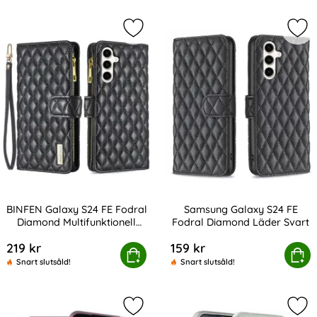
Markera bINFEN Galaxy S24 FE Fodra
Mar
BINFEN Galaxy S24 FE Fodral
Samsung Galaxy S24 FE
Diamond Multifunktionell
Fodral Diamond Läder Svart
Art. nr 230810
Art. nr 230811
Svart
219 kr
159 kr
 Galaxy S24 FE Fodral Diamond Multifunktionell Svart
Köp
Samsung Galaxy S24 FE Fodra
Köp
Snart slutsåld!
Snart slutsåld!
Markera samsung Galaxy S24 FE Skal
Mar