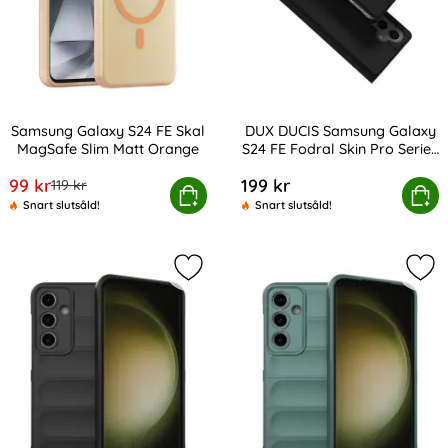
Samsung Galaxy S24 FE Skal
DUX DUCIS Samsung Galaxy
MagSafe Slim Matt Orange
S24 FE Fodral Skin Pro Series
Art. nr 232330
Art. nr 230844
Svart
rea pris
99 kr
199 kr
tidigare pris
119 kr
sung Galaxy S24 FE Skal MagSafe Slim Matt Orange
DUX DUCIS Samsung Galaxy S24 FE F
Köp
Köp
Snart slutsåld!
Snart slutsåld!
Markera samsung Galaxy S24 FE Ska
Mar