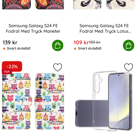
Samsung Galaxy S24 FE
Samsung Galaxy S24 FE
Fodral Med Tryck Maneter
Fodral Med Tryck Lotus
Art. nr 230786
Art. nr 230787
Blomma
rea pris
139 kr
109 kr
tidigare pris
139 kr
amsung Galaxy S24 FE Fodral Med Tryck Maneter
Köp
Samsung Galaxy S24 FE Fodral
Köp
Snart slutsåld!
Snart slutsåld!
-22%
Markera samsung Galaxy S24 FE Fo
Mar