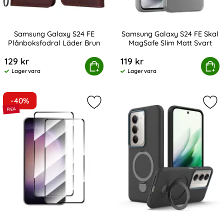
Samsung Galaxy S24 FE
Samsung Galaxy S24 FE Skal
Plånboksfodral Läder Brun
MagSafe Slim Matt Svart
Art. nr 230838
Art. nr 232322
129 kr
119 kr
amsung Galaxy S24 FE Plånboksfodral Läder Brun
Köp
Samsung Galaxy S24 FE Skal M
Köp
Lagervara
Lagervara
Tillgänglighet:
Tillgänglighet:
-40%
Markera 2-Pack Samsung Galaxy S2
Mar