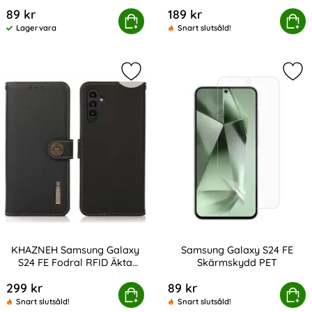
Art. nr 230935
Art. nr 230938
89 kr
189 kr
sung Galaxy S24 FE Skal Borstad Stål Textur Svart
Köp
Samsung Galaxy S24 FE F
Köp
Lagervara
Snart slutsåld!
Tillgänglighet:
Markera kHAZNEH Samsung Galaxy S
Mar
KHAZNEH Samsung Galaxy
Samsung Galaxy S24 FE
S24 FE Fodral RFID Äkta
Skärmskydd PET
Art. nr 230944
Art. nr 231040
Läder Svart
299 kr
89 kr
 Samsung Galaxy S24 FE Fodral RFID Äkta Läder Svart
Köp
Samsung Galaxy S24 FE
Köp
Snart slutsåld!
Snart slutsåld!