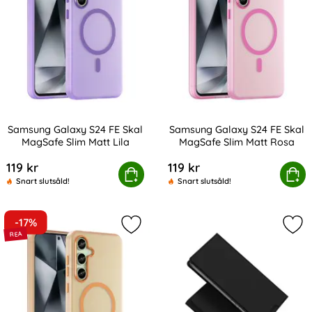
Samsung Galaxy S24 FE Skal
Samsung Galaxy S24 FE Skal
MagSafe Slim Matt Lila
MagSafe Slim Matt Rosa
Art. nr 232325
Art. nr 232328
119 kr
119 kr
msung Galaxy S24 FE Skal MagSafe Slim Matt Lila
Köp
Samsung Galaxy S24 FE Skal 
Köp
Snart slutsåld!
Snart slutsåld!
-17%
Markera samsung Galaxy S24 FE Sk
Mar