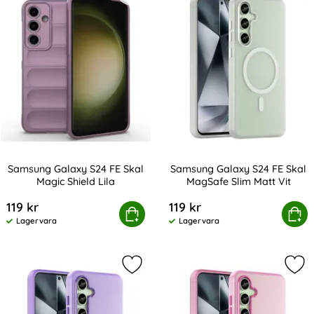
Samsung Galaxy S24 FE Skal
Samsung Galaxy S24 FE Skal
Magic Shield Lila
MagSafe Slim Matt Vit
Art. nr 230879
Art. nr 232323
119 kr
119 kr
Samsung Galaxy S24 FE Skal Magic Shield Lila
Köp
Samsung Galaxy S24 FE Skal 
Köp
Lagervara
Lagervara
Tillgänglighet:
Tillgänglighet:
Markera samsung Galaxy S24 FE Ska
Mar