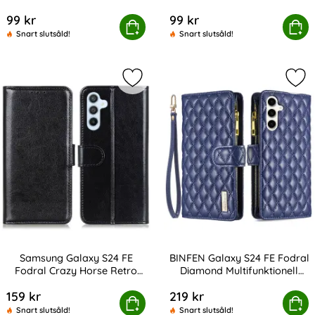
Art. nr 230793
Art. nr 230794
99 kr
99 kr
msung Galaxy S24 FE Skal Med Ringhållare Silver
Köp
Samsung Galaxy S24 FE Skal M
Köp
Snart slutsåld!
Snart slutsåld!
Markera samsung Galaxy S24 FE Fod
Mar
Samsung Galaxy S24 FE
BINFEN Galaxy S24 FE Fodral
Fodral Crazy Horse Retro
Diamond Multifunktionell
Art. nr 230803
Art. nr 230806
Svart
Mörk Blå
159 kr
219 kr
sung Galaxy S24 FE Fodral Crazy Horse Retro Svart
BINFEN Galaxy S24 FE Fodral Diamo
Köp
Köp
Snart slutsåld!
Snart slutsåld!