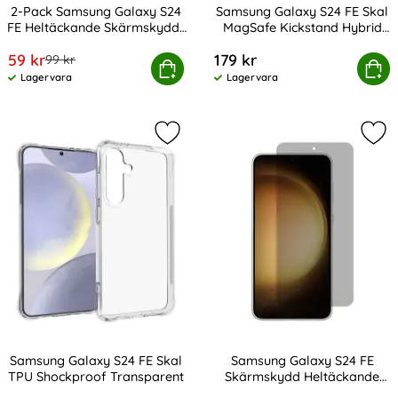
2-Pack Samsung Galaxy S24
Samsung Galaxy S24 FE Skal
FE Heltäckande Skärmskydd i
MagSafe Kickstand Hybrid
Art. nr 235292
Art. nr 245203
Härdat Glas
Svart
rea pris
59 kr
179 kr
tidigare pris
99 kr
ung Galaxy S24 FE Heltäckande Skärmskydd i Härdat G
Köp
Samsung Galaxy S24 FE Skal MagS
Köp
Lagervara
Lagervara
Tillgänglighet:
Tillgänglighet:
Markera samsung Galaxy S24 FE Sk
Mar
Samsung Galaxy S24 FE Skal
Samsung Galaxy S24 FE
TPU Shockproof Transparent
Skärmskydd Heltäckande
Art. nr 230796
Art. nr 231045
Privacy