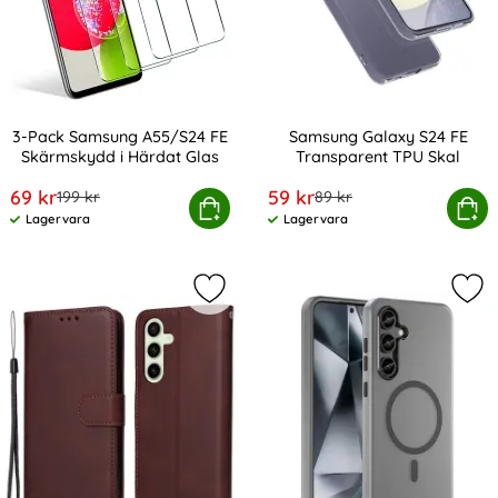
3-Pack Samsung A55/S24 FE
Samsung Galaxy S24 FE
Skärmskydd i Härdat Glas
Transparent TPU Skal
Art. nr 235299
Art. nr 235288
rea pris
rea pris
69 kr
59 kr
tidigare pris
tidigare pris
199 kr
89 kr
ack Samsung A55/S24 FE Skärmskydd i Härdat Glas
Köp
Samsung Galaxy S24 FE Tr
Köp
Lagervara
Lagervara
Tillgänglighet:
Tillgänglighet:
Markera samsung Galaxy S24 FE Plå
Mar