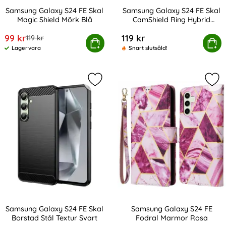
Samsung Galaxy S24 FE Skal
Samsung Galaxy S24 FE Skal
Magic Shield Mörk Blå
CamShield Ring Hybrid
Art. nr 230875
Art. nr 230896
Roséguld
rea pris
99 kr
119 kr
tidigare pris
119 kr
amsung Galaxy S24 FE Skal Magic Shield Mörk Blå
Köp
Samsung Galaxy S24 FE Skal CamS
Köp
Lagervara
Snart slutsåld!
Tillgänglighet:
Markera samsung Galaxy S24 FE Skal
Mar
Samsung Galaxy S24 FE Skal
Samsung Galaxy S24 FE
Borstad Stål Textur Svart
Fodral Marmor Rosa