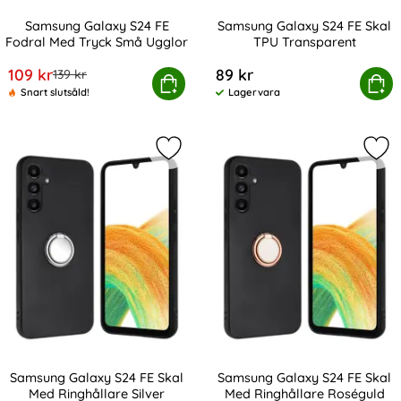
Samsung Galaxy S24 FE
Samsung Galaxy S24 FE Skal
Fodral Med Tryck Små Ugglor
TPU Transparent
Art. nr 230788
Art. nr 230792
rea pris
109 kr
89 kr
tidigare pris
139 kr
sung Galaxy S24 FE Fodral Med Tryck Små Ugglor
Köp
Samsung Galaxy S24 FE Sk
Köp
Snart slutsåld!
Lagervara
Tillgänglighet:
Markera samsung Galaxy S24 FE Skal
Mar
Samsung Galaxy S24 FE Skal
Samsung Galaxy S24 FE Skal
Med Ringhållare Silver
Med Ringhållare Roséguld