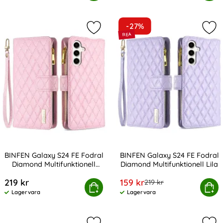
-27%
Markera bINFEN Galaxy S24 FE Fodra
Mar
BINFEN Galaxy S24 FE Fodral
BINFEN Galaxy S24 FE Fodral
Diamond Multifunktionell
Diamond Multifunktionell Lila
Art. nr 230808
Art. nr 230809
Rosa
rea pris
219 kr
159 kr
tidigare pris
219 kr
 Galaxy S24 FE Fodral Diamond Multifunktionell Rosa
Köp
BINFEN Galaxy S24 FE Fodral Dia
Köp
Lagervara
Lagervara
Tillgänglighet:
Tillgänglighet: