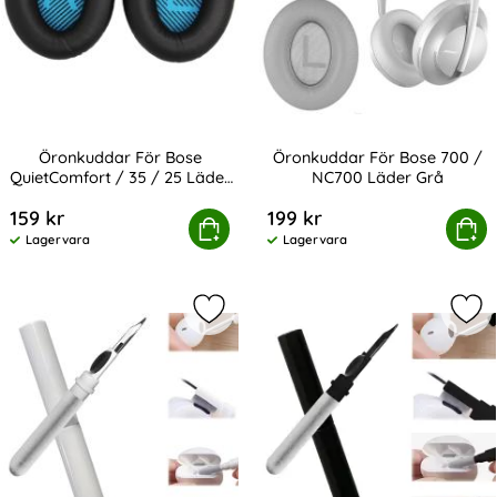
Öronkuddar För Bose
Öronkuddar För Bose 700 /
QuietComfort / 35 / 25 Läder
NC700 Läder Grå
Art. nr 240589
Art. nr 240744
Svart
159 kr
199 kr
kuddar För Bose QuietComfort / 35 / 25 Läder Svart
Köp
Öronkuddar För Bose 700
Köp
Lagervara
Lagervara
Tillgänglighet:
Tillgänglighet:
Markera rengöringspenna För Telef
Mar