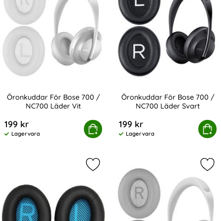
Öronkuddar För Bose 700 /
Öronkuddar För Bose 700 /
NC700 Läder Vit
NC700 Läder Svart
Art. nr 240743
Art. nr 240742
199 kr
199 kr
Öronkuddar För Bose 700 / NC700 Läder Vit
Köp
Öronkuddar För Bose 700 
Köp
Lagervara
Lagervara
Tillgänglighet:
Tillgänglighet:
Markera Öronkuddar För Bose Quiet
Mar