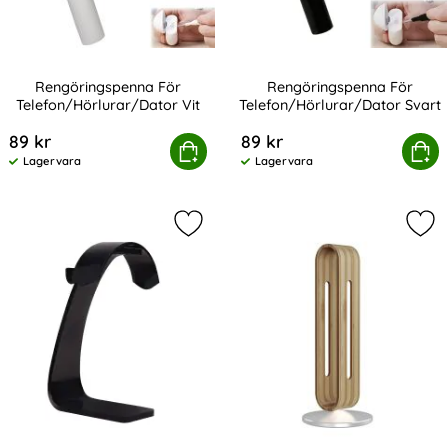
Rengöringspenna För
Rengöringspenna För
Telefon/Hörlurar/Dator Vit
Telefon/Hörlurar/Dator Svart
Art. nr 229649
Art. nr 229650
89 kr
89 kr
Rengöringspenna För Telefon/Hörlurar/Dator Vit
Köp
Rengöringspenna För Telefon
Köp
Lagervara
Lagervara
Tillgänglighet:
Tillgänglighet:
Markera gEAR Hörlursställ Plast Me
Mar