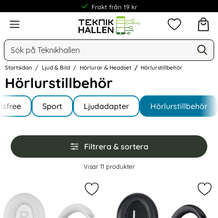
Frakt från 19 kr
Meny
Mina favorit
Sök
Ge
Sök på Teknikhallen
Startsidan
Ljud & Bild
Hörlurar & Headset
Hörlurstillbehör
Hörlurstillbehör
Underkategorier
Hoppa
sfree
till
Sport
Ljudadapter
Hörlurstillbehör
produkter
Hoppa
Filtrera & sortera
över
filtersektionen
Filtrera & sortera
Visar
11
produkter
produktlista
Markera Öronkuddar För Bose 700 
Mar