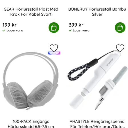
GEAR Hörlursställ Plast Med
BONERUY Hörlursställ Bambu
Krok För Kabel Svart
Silver
Art. nr 208324
Art. nr 235495
199 kr
399 kr
EAR Hörlursställ Plast Med Krok För Kabel Svart
Köp
BONERUY Hörlursstäl
Köp
Lagervara
Lagervara
Tillgänglighet:
Tillgänglighet:
Markera 100-PACK Engångs Hörlurss
Mar
100-PACK Engångs
AHASTYLE Rengöringspenna
Hörlursskydd 6.5-7.5 cm
För Telefon/Hörlurar/Dator