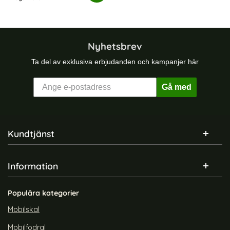
Tillgänglighet:
Nyhetsbrev
Ta del av exklusiva erbjudanden och kampanjer här
Gå med
Sidfot Blandad info och länkar
Kundtjänst
Information
Populära kategorier
Mobilskal
Mobilfodral