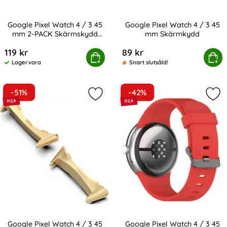
Google Pixel Watch 4 / 3 45
Google Pixel Watch 4 / 3 45
mm 2-PACK Skärmskydd
mm Skärmkydd
Art. nr 231134
Art. nr 231135
Svart
119 kr
89 kr
e Pixel Watch 4 / 3 45 mm 2-PACK Skärmskydd Svart
Köp
Google Pixel Watch 4 / 
Köp
Lagervara
Snart slutsåld!
Tillgänglighet:
-51%
-42%
Markera google Pixel Watch 4 / 3 4
Mar
Google Pixel Watch 4 / 3 45
Google Pixel Watch 4 / 3 45