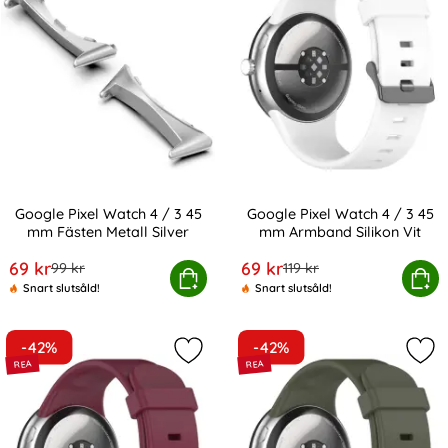
Google Pixel Watch 4 / 3 45
Google Pixel Watch 4 / 3 45
mm Fästen Metall Silver
mm Armband Silikon Vit
Art. nr 233741
Art. nr 233747
rea pris
rea pris
69 kr
69 kr
tidigare pris
tidigare pris
99 kr
119 kr
ogle Pixel Watch 4 / 3 45 mm Fästen Metall Silver
Köp
Google Pixel Watch 4 / 3 45 
Köp
Snart slutsåld!
Snart slutsåld!
-42%
-42%
Markera google Pixel Watch 4 / 3 4
Mar