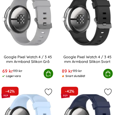
Google Pixel Watch 4 / 3 45
Google Pixel Watch 4 / 3 45
mm Armband Silikon Grå
mm Armband Silikon Svart
Art. nr 233750
Art. nr 233751
rea pris
rea pris
69 kr
89 kr
tidigare pris
tidigare pris
119 kr
119 kr
ogle Pixel Watch 4 / 3 45 mm Armband Silikon Grå
Köp
Google Pixel Watch 4 / 3 45 m
Köp
Lagervara
Snart slutsåld!
Tillgänglighet:
-42%
-42%
Markera google Pixel Watch 4 / 3 4
Mar