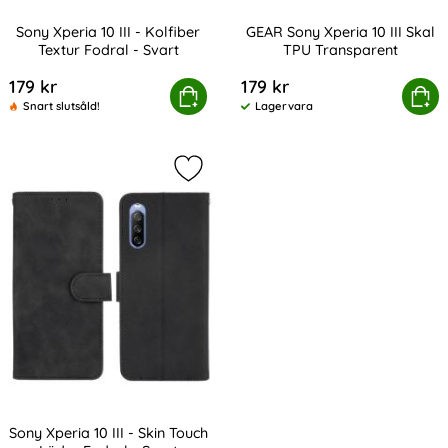
Sony Xperia 10 III - Kolfiber
GEAR Sony Xperia 10 III Skal
Textur Fodral - Svart
TPU Transparent
Art. nr 19682
Art. nr 207898
179 kr
179 kr
Sony Xperia 10 III - Kolfiber Textur Fodral - Svart
Köp
GEAR Sony Xperia 10 III S
Köp
Snart slutsåld!
Lagervara
Tillgänglighet:
Markera sony Xperia 10 III - Skin To
Sony Xperia 10 III - Skin Touch