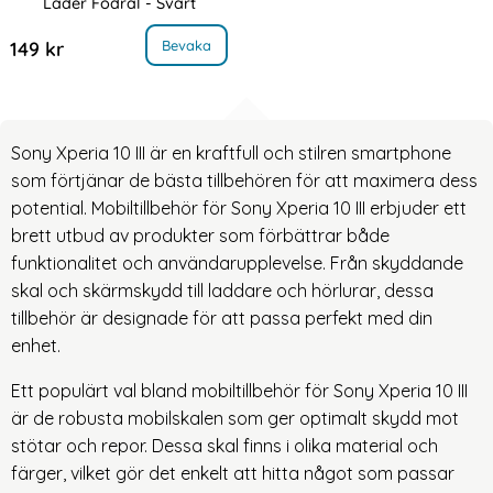
Läder Fodral - Svart
Art. nr 19692
, Sony Xperia 10 III - Skin Touch Läder Fodral - Svart
Bevaka
149 kr
Sony Xperia 10 III är en kraftfull och stilren smartphone
som förtjänar de bästa tillbehören för att maximera dess
potential. Mobiltillbehör för Sony Xperia 10 III erbjuder ett
brett utbud av produkter som förbättrar både
funktionalitet och användarupplevelse. Från skyddande
skal och skärmskydd till laddare och hörlurar, dessa
tillbehör är designade för att passa perfekt med din
enhet.
Ett populärt val bland mobiltillbehör för Sony Xperia 10 III
är de robusta mobilskalen som ger optimalt skydd mot
stötar och repor. Dessa skal finns i olika material och
färger, vilket gör det enkelt att hitta något som passar