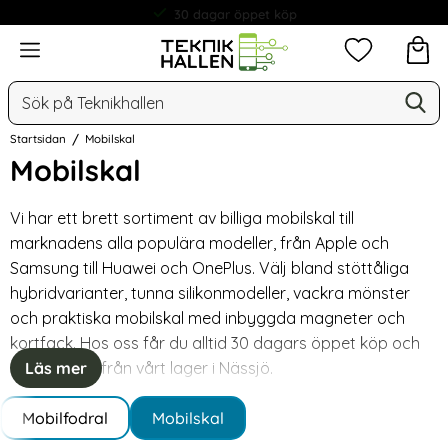
30 dagar öppet köp
Meny
Mina favorit
Sök
Ge
Sök på Teknikhallen
Startsidan
Mobilskal
Mobilskal
Hoppa
till
Vi har ett brett sortiment av billiga mobilskal till
produkter
marknadens alla populära modeller, från Apple och
Samsung till Huawei och OnePlus. Välj bland stöttåliga
hybridvarianter, tunna silikonmodeller, vackra mönster
och praktiska mobilskal med inbyggda magneter och
kortfack. Hos oss får du alltid 30 dagars öppet köp och
snabb frakt från vårt lager i Nässjö.
Läs mer
Underkategorier
Mobilfodral
Mobilskal