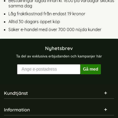
Beställningar lagda innan kl. 16.00 på vardagar skickas
samma dag
Låg fraktkostnad från endast 19 kronor
Alltid 30 dagars öppet köp
Säker e-handel med över 700 000 nöjda kunder
Nyhetsbrev
Ta del av exklusiva erbjudanden och kampanjer här
Gå med
Sidfot Blandad info och länkar
Kundtjänst
Information