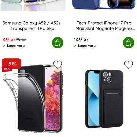
Samsung Galaxy A52 / A52s -
Tech-Protect iPhone 17 Pro
Transparent TPU Skal
Max Skal MagSafe MagFlex
Art. nr 17766
Art. nr 245835
Deep Blue
rea pris
49 kr
149 kr
tidigare pris
99 kr
msung Galaxy A52 / A52s - Transparent TPU Skal
Tech-Protect iPhone 17 Pro Max Sk
Köp
Köp
Lagervara
Lagervara
Tillgänglighet:
Tillgänglighet:
-51%
Markera samsung Galaxy S20 FE - T
Mar