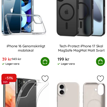
iPhone 16 Genomskinligt
Tech-Protect iPhone 17 Skal
mobilskal
MagSafe MagMat Matt Svart
Art. nr 223079
Art. nr 241576
rea pris
39 kr
199 kr
tidigare pris
149 kr
iPhone 16 Genomskinligt mobilskal
Köp
Tech-Protect iPhone 17 Skal M
Köp
Lagervara
Lagervara
Tillgänglighet:
Tillgänglighet:
-51%
Markera transparent Skal Samsung
Mar