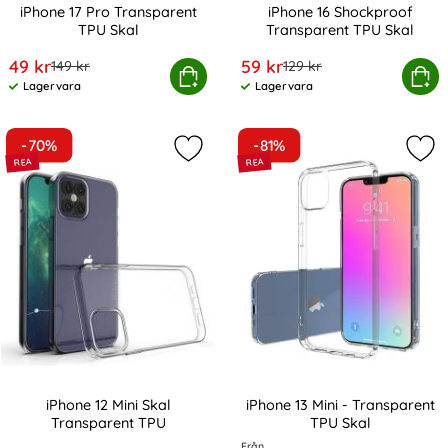
iPhone 17 Pro Transparent
iPhone 16 Shockproof
TPU Skal
Transparent TPU Skal
Art. nr 241718
Art. nr 235245
rea pris
rea pris
49 kr
59 kr
tidigare pris
tidigare pris
149 kr
129 kr
iPhone 17 Pro Transparent TPU Skal
Köp
iPhone 16 Shockproof Tr
Köp
Lagervara
Lagervara
Tillgänglighet:
Tillgänglighet:
-70%
-81%
Markera iPhone 12 Mini Skal Transp
Mar
iPhone 12 Mini Skal
iPhone 13 Mini - Transparent
Transparent TPU
TPU Skal
Art. nr 10763
Art. nr 21213
Från