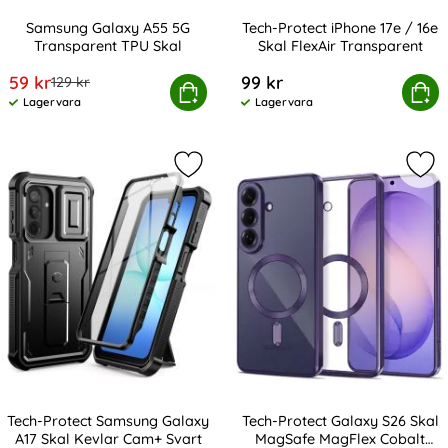
Samsung Galaxy A55 5G
Tech-Protect iPhone 17e / 16e
Transparent TPU Skal
Skal FlexAir Transparent
Art. nr 229258
Art. nr 238033
rea pris
59 kr
99 kr
tidigare pris
129 kr
Samsung Galaxy A55 5G Transparent TPU Skal
Köp
Tech-Protect iPhone 17e / 16e 
Köp
Lagervara
Lagervara
Tillgänglighet:
Tillgänglighet:
Markera tech-Protect Samsung Gala
Mar
Tech-Protect Samsung Galaxy
Tech-Protect Galaxy S26 Skal
A17 Skal Kevlar Cam+ Svart
MagSafe MagFlex Cobalt