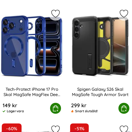
Markera tech-Protect iPhone 17 Pr
Mar
Tech-Protect iPhone 17 Pro
Spigen Galaxy S26 Skal
Skal MagSafe MagFlex Deep
MagSafe Tough Armor Svart
Art. nr 245836
Art. nr 247060
Blue
149 kr
299 kr
rotect iPhone 17 Pro Skal MagSafe MagFlex Deep Blue
Köp
Spigen Galaxy S26 Skal MagS
Köp
Lagervara
Snart slutsåld!
Tillgänglighet:
-60%
-51%
Markera iPhone 13 Pro Max - Shockp
Mar