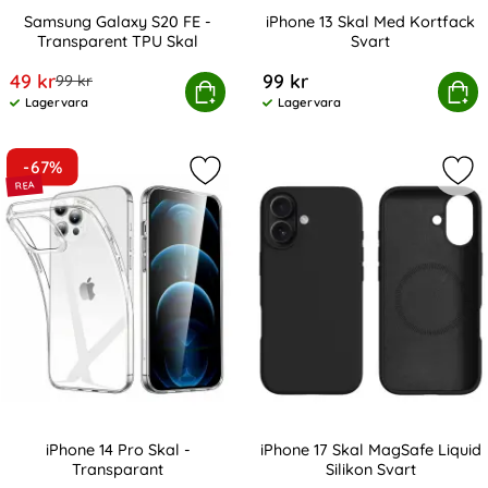
Samsung Galaxy S20 FE -
iPhone 13 Skal Med Kortfack
Transparent TPU Skal
Svart
Art. nr 12891
Art. nr 200703
rea pris
49 kr
99 kr
tidigare pris
99 kr
Samsung Galaxy S20 FE - Transparent TPU Skal
Köp
iPhone 13 Skal Med 
Köp
Lagervara
Lagervara
Tillgänglighet:
Tillgänglighet:
-67%
Markera iPhone 14 Pro Skal - Trans
Mark
iPhone 14 Pro Skal -
iPhone 17 Skal MagSafe Liquid
Transparant
Silikon Svart