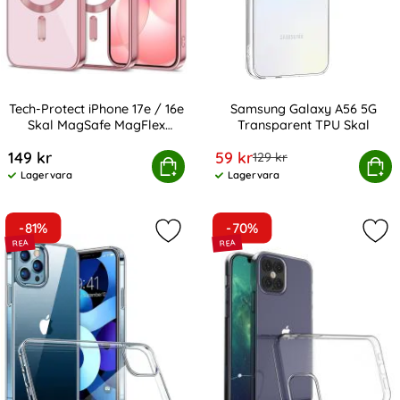
Tech-Protect iPhone 17e / 16e
Samsung Galaxy A56 5G
Skal MagSafe MagFlex
Transparent TPU Skal
Art. nr 247385
Art. nr 237653
Roséguld
rea pris
149 kr
59 kr
tidigare pris
129 kr
otect iPhone 17e / 16e Skal MagSafe MagFlex Roséguld
Köp
Samsung Galaxy A56 5G Tr
Köp
Lagervara
Lagervara
Tillgänglighet:
Tillgänglighet:
-81%
-70%
Markera genomskinligt TPU-skal till 
Mar