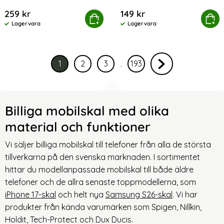
Art. nr 245792
Art. nr 247387
Violet
259 kr
149 kr
-Protect Samsung Galaxy A17 Skal Kevlar Cam+ Svart
Köp
Tech-Protect Galaxy S26 Skal Mag
Köp
Lagervara
Lagervara
Tillgänglighet:
Tillgänglighet:
Hoppar över sidorna 4 till 1
1
2
3
193
.
Nuvarande sida, sidan
av 193
Gå till sidan
av 193
Gå till sidan
av 193
Gå till sidan
av 193
Gå till nästa sida
Billiga mobilskal med olika
material och funktioner
Vi säljer billiga mobilskal till telefoner från alla de största
tillverkarna på den svenska marknaden. I sortimentet
hittar du modellanpassade mobilskal till både äldre
telefoner och de allra senaste toppmodellerna, som
iPhone 17-skal
och helt nya
Samsung S26-skal
. Vi har
produkter från kända varumärken som Spigen, Nillkin,
Holdit, Tech-Protect och Dux Ducis.