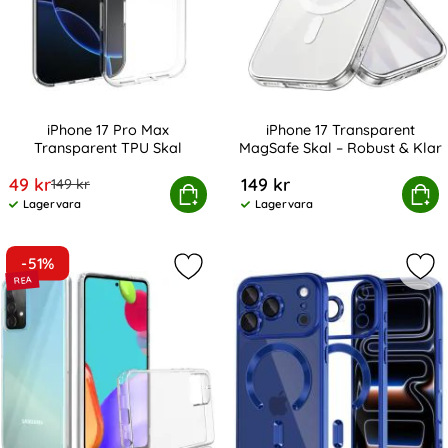
iPhone 17 Pro Max
iPhone 17 Transparent
Transparent TPU Skal
MagSafe Skal – Robust & Klar
Art. nr 241721
Art. nr 243642
rea pris
49 kr
149 kr
tidigare pris
149 kr
iPhone 17 Pro Max Transparent TPU Skal
Köp
iPhone 17 Transparent MagSaf
Köp
Lagervara
Lagervara
Tillgänglighet:
Tillgänglighet:
-51%
Markera samsung Galaxy A52 / A52s
Mar