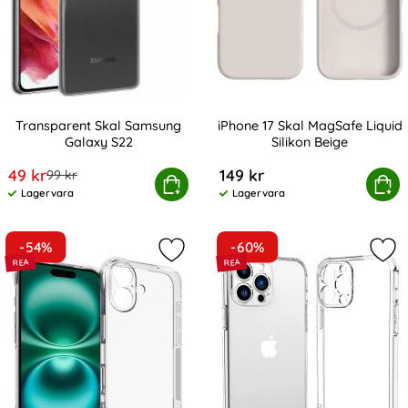
Transparent Skal Samsung
iPhone 17 Skal MagSafe Liquid
Galaxy S22
Silikon Beige
Art. nr 202919
Art. nr 241341
rea pris
49 kr
149 kr
tidigare pris
99 kr
Transparent Skal Samsung Galaxy S22
Köp
iPhone 17 Skal MagSafe Li
Köp
Lagervara
Lagervara
Tillgänglighet:
Tillgänglighet:
-54%
-60%
Markera iPhone 17 Skal Transparen
Mar