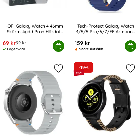
HOFI Galaxy Watch 4 46mm
Tech-Protect Galaxy Watch
Skärmskydd Pro+ Härdat
4/5/5 Pro/6/7/FE Armband
Art. nr 210892
Art. nr 233375
Glas
Silikon Sport
rea pris
69 kr
159 kr
tidigare pris
99 kr
Galaxy Watch 4 46mm Skärmskydd Pro+ Härdat Glas
Tech-Protect Galaxy Watch 4/5/5 Pro
Köp
Köp
Lagervara
Snart slutsåld!
Tillgänglighet:
-19%
Markera klockarmband 20 mm Silik
Mar