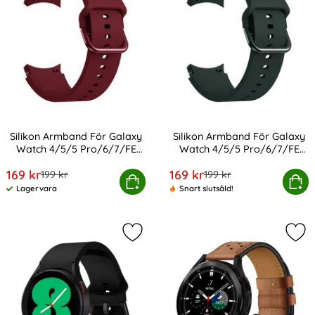
Silikon Armband För Galaxy
Silikon Armband För Galaxy
Watch 4/5/5 Pro/6/7/FE
Watch 4/5/5 Pro/6/7/FE
Art. nr 20354
Art. nr 20356
Vinröd
Mörk Grön
rea pris
rea pris
169 kr
169 kr
tidigare pris
tidigare pris
199 kr
199 kr
n Armband För Galaxy Watch 4/5/5 Pro/6/7/FE Vinröd
Silikon Armband För Galaxy Watch
Köp
Köp
Lagervara
Snart slutsåld!
Tillgänglighet:
Markera tech-Protect Galaxy Watc
Mar