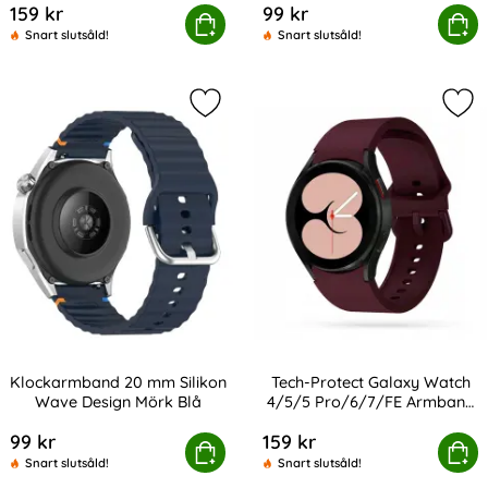
159 kr
99 kr
ct Galaxy Watch 4/5/5 Pro/6/7/FE Armband Silikon Spo
Köp
Klockarmband 20 mm Silikon W
Köp
Snart slutsåld!
Snart slutsåld!
Markera klockarmband 20 mm Silik
Mar
Klockarmband 20 mm Silikon
Tech-Protect Galaxy Watch
Wave Design Mörk Blå
4/5/5 Pro/6/7/FE Armband
Art. nr 238988
Art. nr 207204
Iconband Vinröd
99 kr
159 kr
ockarmband 20 mm Silikon Wave Design Mörk Blå
Tech-Protect Galaxy Watch 4/5/5 Pro/
Köp
Köp
Snart slutsåld!
Snart slutsåld!