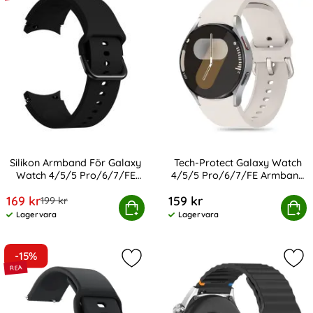
Silikon Armband För Galaxy
Tech-Protect Galaxy Watch
Watch 4/5/5 Pro/6/7/FE
4/5/5 Pro/6/7/FE Armband
Art. nr 20355
Art. nr 233384
Svart
Silikon
rea pris
169 kr
159 kr
tidigare pris
199 kr
on Armband För Galaxy Watch 4/5/5 Pro/6/7/FE Svart
Tech-Protect Galaxy Watch 4/5/5 
Köp
Köp
Lagervara
Lagervara
Tillgänglighet:
Tillgänglighet:
-15%
Markera silikon Armband För Smart
Mar