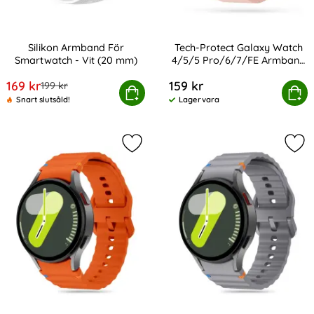
Silikon Armband För
Tech-Protect Galaxy Watch
Smartwatch - Vit (20 mm)
4/5/5 Pro/6/7/FE Armband
Art. nr 9274
Art. nr 207209
Iconband Pink Sand
rea pris
169 kr
159 kr
tidigare pris
199 kr
Silikon Armband För Smartwatch - Vit (20 mm)
Tech-Protect Galaxy Watch 4/5/5 Pro/6
Köp
Köp
Snart slutsåld!
Lagervara
Tillgänglighet:
Markera tech-Protect Galaxy Watch
Mar