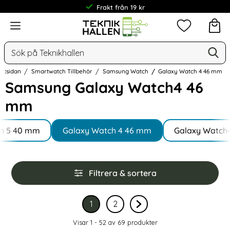
30 dagar öppet köp
Meny
Mina favorit
Sök
Ge
Sök på Teknikhallen
artsidan
Smartwatch Tillbehör
Samsung Watch
Galaxy Watch 4 46 mm
Samsung Galaxy Watch4 46
mm
Underkategorier
Hoppa
h 5 40 mm
till
Galaxy Watch 4 46 mm
Galaxy Watch
produkter
Hoppa
Filtrera & sortera
över
filtersektionen
Filtrera & sortera
1
2
Nuvarande sida, sidan
av 2
Gå till sidan
av 2
Gå till nästa sida sidan 
Visar 1 - 52 av
69
produkter