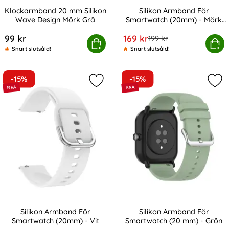
Klockarmband 20 mm Silikon
Silikon Armband För
Wave Design Mörk Grå
Smartwatch (20mm) - Mörk
Art. nr 238987
Art. nr 10727
Blå
rea pris
99 kr
169 kr
tidigare pris
199 kr
ockarmband 20 mm Silikon Wave Design Mörk Grå
Köp
Silikon Armband För Smartwa
Köp
Snart slutsåld!
Snart slutsåld!
-15%
-15%
Markera silikon Armband För Smart
Mar
Silikon Armband För
Silikon Armband För
Smartwatch (20mm) - Vit
Smartwatch (20 mm) - Grön