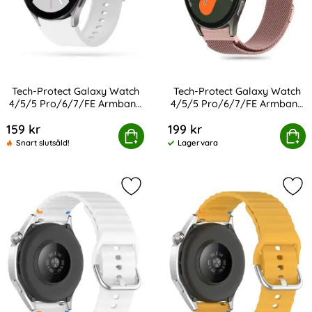
Tech-Protect Galaxy Watch
Tech-Protect Galaxy Watch
4/5/5 Pro/6/7/FE Armband
4/5/5 Pro/6/7/FE Armband
Art. nr 207210
Art. nr 233388
Iconband Vit
MilaneseBand
159 kr
199 kr
ect Galaxy Watch 4/5/5 Pro/6/7/FE Armband Iconband V
Tech-Protect Galaxy Watch 4/5/5 Pr
Köp
Köp
Snart slutsåld!
Lagervara
Tillgänglighet:
Markera klockarmband 20 mm Siliko
Mar