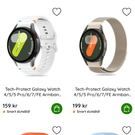
Markera tech-Protect Galaxy Watch
Mar
Tech-Protect Galaxy Watch
Tech-Protect Galaxy Watch
4/5/5 Pro/6/7/FE Armband
4/5/5 Pro/6/7/FE Armband
Art. nr 233378
Art. nr 233387
Silikon Sport
MilaneseBand
159 kr
199 kr
ct Galaxy Watch 4/5/5 Pro/6/7/FE Armband Silikon Spo
Tech-Protect Galaxy Watch 4/5/5 Pr
Köp
Köp
Snart slutsåld!
Snart slutsåld!
Markera klockarmband 20 mm Silik
Mar