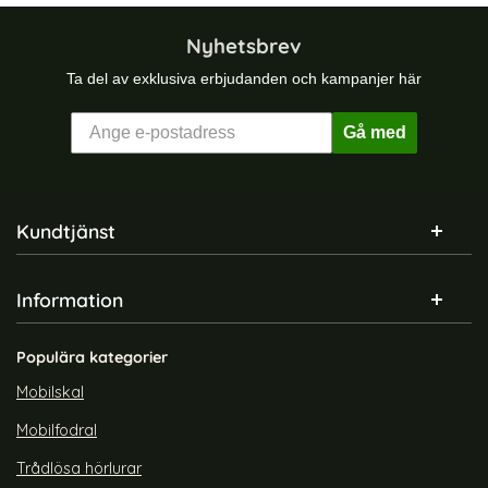
Nyhetsbrev
Ta del av exklusiva erbjudanden och kampanjer här
Gå med
Sidfot Blandad info och länkar
Kundtjänst
Information
Populära kategorier
Mobilskal
Mobilfodral
Trådlösa hörlurar