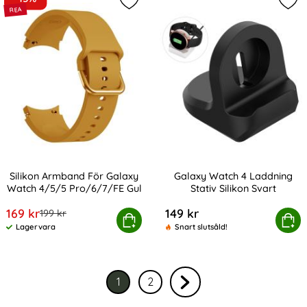
Markera silikon Armband För Galax
Mar
Silikon Armband För Galaxy
Galaxy Watch 4 Laddning
Watch 4/5/5 Pro/6/7/FE Gul
Stativ Silikon Svart
Art. nr 20358
Art. nr 206888
rea pris
169 kr
149 kr
tidigare pris
199 kr
kon Armband För Galaxy Watch 4/5/5 Pro/6/7/FE Gul
Köp
Galaxy Watch 4 Laddning S
Köp
Lagervara
Snart slutsåld!
Tillgänglighet:
1
2
Nuvarande sida, sidan
av 2
Gå till sidan
av 2
Gå till nästa sida sidan 