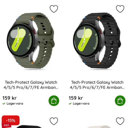
produktlista
Markera tech-Protect Galaxy Watch
Mar
Tech-Protect Galaxy Watch
Tech-Protect Galaxy Watch
4/5/5 Pro/6/7/FE Armband
4/5/5 Pro/6/7/FE Armband
Art. nr 233376
Art. nr 233380
Silikon Sport
Silikon Sport
159 kr
159 kr
ct Galaxy Watch 4/5/5 Pro/6/7/FE Armband Silikon Spo
Tech-Protect Galaxy Watch 4/5/5 Pro
Köp
Köp
Lagervara
Lagervara
Tillgänglighet:
Tillgänglighet:
-15%
Markera silikon Armband För Galax
Mar