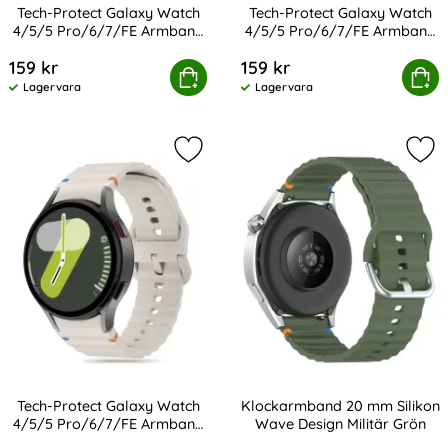
Tech-Protect Galaxy Watch
Tech-Protect Galaxy Watch
4/5/5 Pro/6/7/FE Armband
4/5/5 Pro/6/7/FE Armband
Art. nr 233372
Art. nr 233377
Silikon Sport
Silikon Sport
159 kr
159 kr
ct Galaxy Watch 4/5/5 Pro/6/7/FE Armband Silikon Spo
Tech-Protect Galaxy Watch 4/5/5 Pro
Köp
Köp
Lagervara
Lagervara
Tillgänglighet:
Tillgänglighet:
Markera tech-Protect Galaxy Watch
Mar
Tech-Protect Galaxy Watch
Klockarmband 20 mm Silikon
4/5/5 Pro/6/7/FE Armband
Wave Design Militär Grön
Art. nr 233379
Art. nr 238985
Silikon Sport