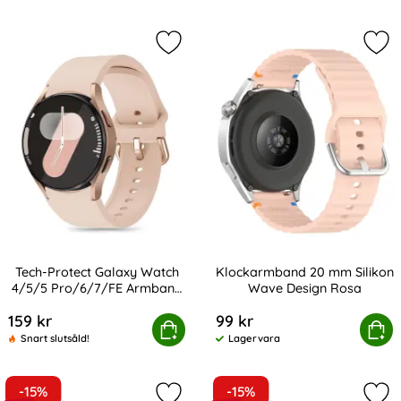
Markera tech-Protect Galaxy Watch
Mar
Tech-Protect Galaxy Watch
Klockarmband 20 mm Silikon
4/5/5 Pro/6/7/FE Armband
Wave Design Rosa
Art. nr 238764
Art. nr 238982
Silicone
159 kr
99 kr
otect Galaxy Watch 4/5/5 Pro/6/7/FE Armband Silicone
Köp
Klockarmband 20 mm Silik
Köp
Snart slutsåld!
Lagervara
Tillgänglighet:
-15%
-15%