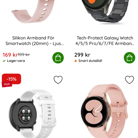
Silikon Armband För
Tech-Protect Galaxy Watch
Smartwatch (20mm) - Ljus
4/5/5 Pro/6/7/FE Armband
Art. nr 20313
Art. nr 233382
Rosa
Stainless
rea pris
169 kr
299 kr
tidigare pris
199 kr
likon Armband För Smartwatch (20mm) - Ljus Rosa
Tech-Protect Galaxy Watch 4/5/5 P
Köp
Köp
Lagervara
Snart slutsåld!
Tillgänglighet:
-15%
Markera silikon Armband För Smart
Mar