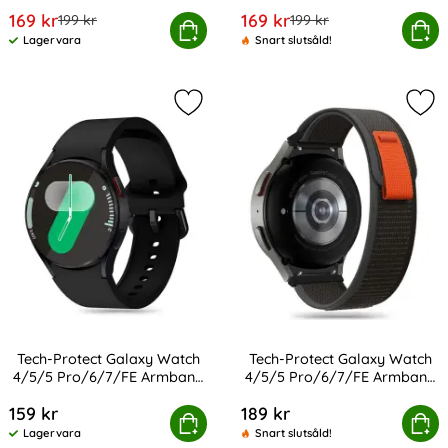
Art. nr 20312
Art. nr 20323
rea pris
rea pris
169 kr
169 kr
tidigare pris
tidigare pris
199 kr
199 kr
Silikon Armband För Smartwatch (20mm) - Vit
Köp
Silikon Armband För Smart
Köp
Lagervara
Snart slutsåld!
Tillgänglighet:
Markera tech-Protect Galaxy Watch
Mar
Tech-Protect Galaxy Watch
Tech-Protect Galaxy Watch
4/5/5 Pro/6/7/FE Armband
4/5/5 Pro/6/7/FE Armband
Art. nr 233397
Art. nr 233415
Silikon
Nylon
159 kr
189 kr
otect Galaxy Watch 4/5/5 Pro/6/7/FE Armband Silikon
Köp
Tech-Protect Galaxy Watch 4/5/5
Köp
Lagervara
Snart slutsåld!
Tillgänglighet: