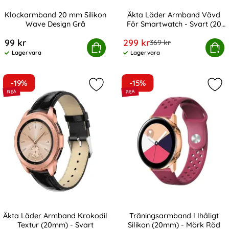
Klockarmband 20 mm Silikon
Äkta Läder Armband Vävd
Wave Design Grå
För Smartwatch - Svart (20
Art. nr 238984
Art. nr 10028
mm)
rea pris
99 kr
299 kr
tidigare pris
369 kr
Klockarmband 20 mm Silikon Wave Design Grå
Köp
Äkta Läder Armband Vävd För Sm
Köp
Lagervara
Lagervara
Tillgänglighet:
Tillgänglighet:
-19%
-15%
Markera Äkta Läder Armband Krokod
Mar
Äkta Läder Armband Krokodil
Träningsarmband I Ihåligt
Textur (20mm) - Svart
Silikon (20mm) - Mörk Röd