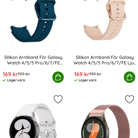
Silikon Armband För Galaxy
Silikon Armband För Galaxy
Watch 4/5/5 Pro/6/7/FE
Watch 4/5/5 Pro/6/7/FE Ljus
Art. nr 20353
Art. nr 20360
Mörk Blå
Rosa
rea pris
rea pris
169 kr
169 kr
tidigare pris
tidigare pris
199 kr
199 kr
 Armband För Galaxy Watch 4/5/5 Pro/6/7/FE Mörk Blå
Silikon Armband För Galaxy Watch
Köp
Köp
Lagervara
Lagervara
Tillgänglighet:
Tillgänglighet:
Markera tech-Protect Galaxy Watc
Mar