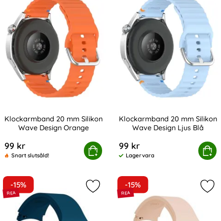
Klockarmband 20 mm Silikon
Klockarmband 20 mm Silikon
Wave Design Orange
Wave Design Ljus Blå
Art. nr 238981
Art. nr 238986
99 kr
99 kr
lockarmband 20 mm Silikon Wave Design Orange
Köp
Klockarmband 20 mm Silikon
Köp
Snart slutsåld!
Lagervara
Tillgänglighet:
-15%
-15%
Markera silikon Armband För Galax
Mar