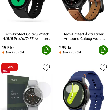
Tech-Protect Galaxy Watch
Tech-Protect Äkta Läder
4/5/5 Pro/6/7/FE Armband
Armband Galaxy Watch
Art. nr 207203
Art. nr 207230
Iconband Svart
4/5/5 Pro/6/7/FE Brun
159 kr
299 kr
ct Galaxy Watch 4/5/5 Pro/6/7/FE Armband Iconband Sv
Tech-Protect Äkta Läder Armband Gala
Köp
Köp
Snart slutsåld!
Snart slutsåld!
-30%
Markera hOFI Galaxy Watch 4 46mm
Mar