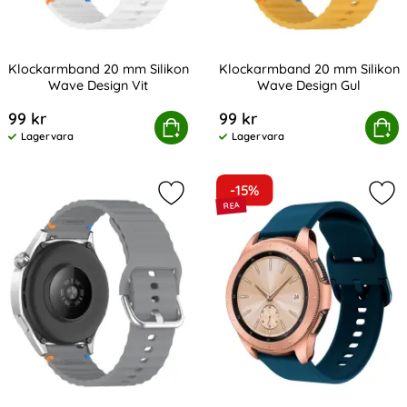
Klockarmband 20 mm Silikon
Klockarmband 20 mm Silikon
Wave Design Vit
Wave Design Gul
Art. nr 238980
Art. nr 238983
99 kr
99 kr
Klockarmband 20 mm Silikon Wave Design Vit
Köp
Klockarmband 20 mm Silik
Köp
Lagervara
Lagervara
Tillgänglighet:
Tillgänglighet:
-15%
Markera klockarmband 20 mm Silik
Mar