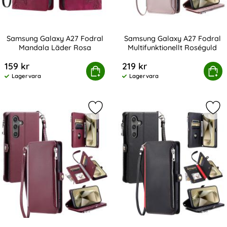
Samsung Galaxy A27 Fodral
Samsung Galaxy A27 Fodral
Mandala Läder Rosa
Multifunktionellt Roséguld
Art. nr 245483
Art. nr 245484
159 kr
219 kr
Samsung Galaxy A27 Fodral Mandala Läder Rosa
Köp
Samsung Galaxy A27 Fodral Mul
Köp
Lagervara
Lagervara
Tillgänglighet:
Tillgänglighet:
Markera samsung Galaxy A27 Fodral 
Mar