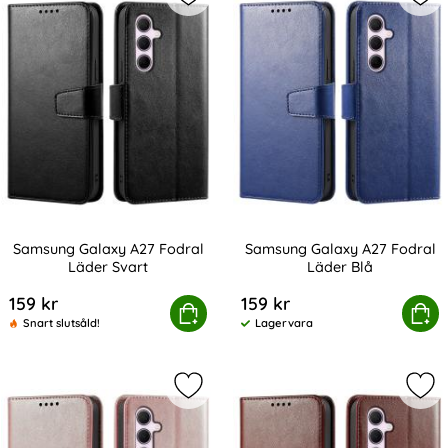
Markera samsung Galaxy A27 Fodral
Mar
Samsung Galaxy A27 Fodral
Samsung Galaxy A27 Fodral
Läder Svart
Läder Blå
Art. nr 245495
Art. nr 245496
159 kr
159 kr
Samsung Galaxy A27 Fodral Läder Svart
Köp
Samsung Galaxy A27 F
Köp
Snart slutsåld!
Lagervara
Tillgänglighet:
Markera samsung Galaxy A27 Fodra
Mar