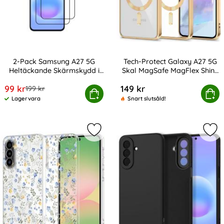
2-Pack Samsung A27 5G
Tech-Protect Galaxy A27 5G
Heltäckande Skärmskydd i
Skal MagSafe MagFlex Shiny
Art. nr 247468
Art. nr 247538
Härdat Glas
Gold
rea pris
99 kr
149 kr
tidigare pris
199 kr
Samsung A27 5G Heltäckande Skärmskydd i Härdat Glas
Köp
Tech-Protect Galaxy A27 5G Skal 
Köp
Lagervara
Snart slutsåld!
Tillgänglighet:
Markera tech-Protect Samsung Galax
Mar