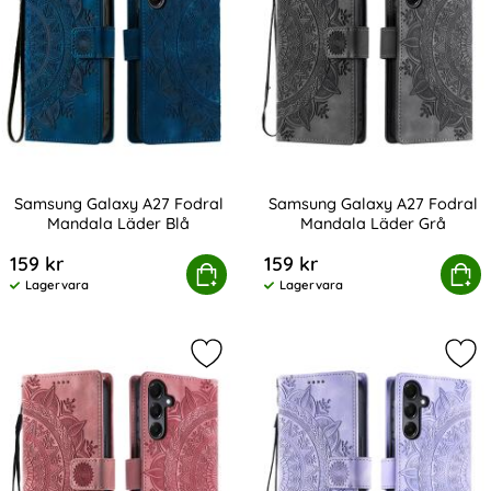
Samsung Galaxy A27 Fodral
Samsung Galaxy A27 Fodral
Mandala Läder Blå
Mandala Läder Grå
Art. nr 245479
Art. nr 245480
159 kr
159 kr
Samsung Galaxy A27 Fodral Mandala Läder Blå
Köp
Samsung Galaxy A27 Fodra
Köp
Lagervara
Lagervara
Tillgänglighet:
Tillgänglighet:
Markera samsung Galaxy A27 Fodra
Mar