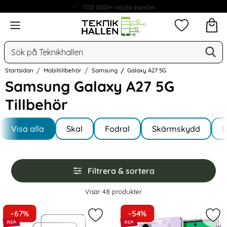
Snabba leveranser
Meny
Mina favorit
Sök
Ge
Sök på Teknikhallen
Startsidan
Mobiltillbehör
Samsung
Galaxy A27 5G
Samsung Galaxy A27 5G
Tillbehör
Underkategorier
Hoppa
till
Visa alla
Skal
Fodral
Skärmskydd
I Galaxy A27 5G
produkter
Hoppa
Filtrera & sortera
över
filtersektionen
Filtrera & sortera
Visar
48
produkter
produktlista
-67%
-54%
Markera 2-Pack Samsung A27 5G Sk
Mar