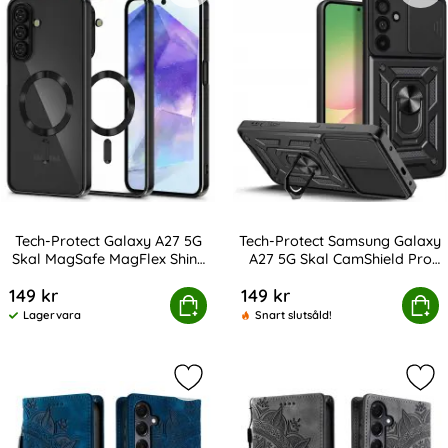
Tech-Protect Galaxy A27 5G
Tech-Protect Samsung Galaxy
Skal MagSafe MagFlex Shiny
A27 5G Skal CamShield Pro
Art. nr 247539
Art. nr 247586
Black
Svart
149 kr
149 kr
otect Galaxy A27 5G Skal MagSafe MagFlex Shiny Black
Tech-Protect Samsung Galaxy A27 
Köp
Köp
Lagervara
Snart slutsåld!
Tillgänglighet:
Markera samsung Galaxy A27 Fodra
Mar