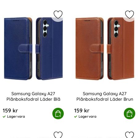
Markera samsung Galaxy A27 Plånbo
Mar
Samsung Galaxy A27
Samsung Galaxy A27
Plånboksfodral Läder Blå
Plånboksfodral Läder Brun
Art. nr 245493
Art. nr 245494
159 kr
159 kr
Samsung Galaxy A27 Plånboksfodral Läder Blå
Köp
Samsung Galaxy A27 Plånbo
Köp
Lagervara
Lagervara
Tillgänglighet:
Tillgänglighet: