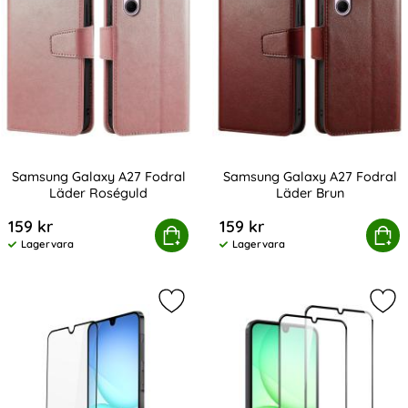
Samsung Galaxy A27 Fodral
Samsung Galaxy A27 Fodral
Läder Roséguld
Läder Brun
Art. nr 245497
Art. nr 245498
159 kr
159 kr
Samsung Galaxy A27 Fodral Läder Roséguld
Köp
Samsung Galaxy A27 Fo
Köp
Lagervara
Lagervara
Tillgänglighet:
Tillgänglighet:
Markera dUX DUCIS Galaxy A27 Skä
Mar