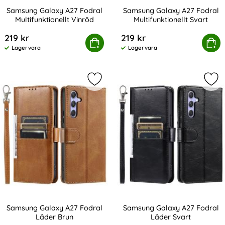
Samsung Galaxy A27 Fodral
Samsung Galaxy A27 Fodral
Multifunktionellt Vinröd
Multifunktionellt Svart
Art. nr 245485
Art. nr 245486
219 kr
219 kr
msung Galaxy A27 Fodral Multifunktionellt Vinröd
Köp
Samsung Galaxy A27 Fodral M
Köp
Lagervara
Lagervara
Tillgänglighet:
Tillgänglighet:
Markera samsung Galaxy A27 Fodra
Mar
Samsung Galaxy A27 Fodral
Samsung Galaxy A27 Fodral
Läder Brun
Läder Svart