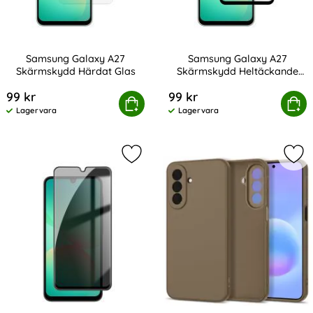
Samsung Galaxy A27
Samsung Galaxy A27
Skärmskydd Härdat Glas
Skärmskydd Heltäckande
Art. nr 245525
Art. nr 245526
Härdat Glas
99 kr
99 kr
Samsung Galaxy A27 Skärmskydd Härdat Glas
Köp
Samsung Galaxy A27 Skärmskydd
Köp
Lagervara
Lagervara
Tillgänglighet:
Tillgänglighet:
Markera samsung Galaxy A27 Skärm
Mar