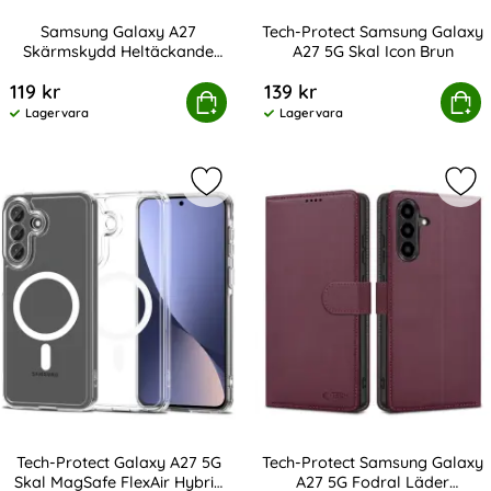
Samsung Galaxy A27
Tech-Protect Samsung Galaxy
Skärmskydd Heltäckande
A27 5G Skal Icon Brun
Art. nr 245527
Art. nr 247540
Härdat Glas Privacy
119 kr
139 kr
alaxy A27 Skärmskydd Heltäckande Härdat Glas Priva
Köp
Tech-Protect Samsung Galaxy
Köp
Lagervara
Lagervara
Tillgänglighet:
Tillgänglighet:
Markera tech-Protect Galaxy A27 5G
Mar
Tech-Protect Galaxy A27 5G
Tech-Protect Samsung Galaxy
Skal MagSafe FlexAir Hybrid
A27 5G Fodral Läder