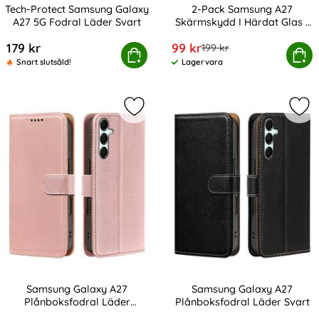
Tech-Protect Samsung Galaxy
2-Pack Samsung A27
A27 5G Fodral Läder Svart
Skärmskydd I Härdat Glas -
Art. nr 247569
Art. nr 247995
Med Monteringsram
rea pris
179 kr
99 kr
tidigare pris
199 kr
-Protect Samsung Galaxy A27 5G Fodral Läder Svart
2-Pack Samsung A27 Skärmskydd I Hä
Köp
Köp
Snart slutsåld!
Lagervara
Tillgänglighet:
Markera samsung Galaxy A27 Plånb
Mar
Samsung Galaxy A27
Samsung Galaxy A27
Plånboksfodral Läder
Plånboksfodral Läder Svart
Art. nr 245489
Art. nr 245490
Roséguld