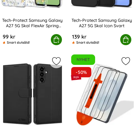
Tech-Protect Samsung Galaxy
Tech-Protect Samsung Galaxy
A27 5G Skal FlexAir Spring
A27 5G Skal Icon Svart
Art. nr 247554
Art. nr 247553
Flowers
99 kr
139 kr
tect Samsung Galaxy A27 5G Skal FlexAir Spring Flowers
Köp
Tech-Protect Samsung Galaxy 
Köp
Snart slutsåld!
Snart slutsåld!
NYHET
Markera tech-Protect Samsung Gala
Mar
-50%