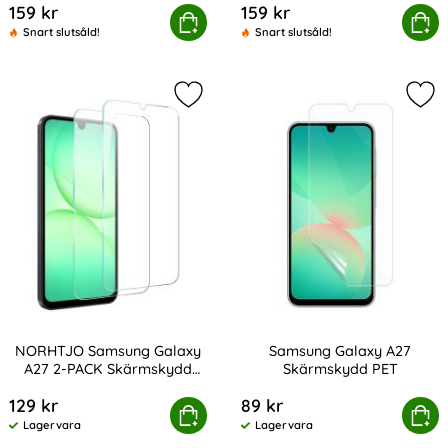
159 kr
159 kr
msung Galaxy A27 Plånboksfodral Läder Roséguld
Köp
Samsung Galaxy A27 Plånbo
Köp
Snart slutsåld!
Snart slutsåld!
Markera nORHTJO Samsung Galaxy 
Mar
NORHTJO Samsung Galaxy
Samsung Galaxy A27
A27 2-PACK Skärmskydd
Skärmskydd PET
Art. nr 245523
Art. nr 245528
Härdat Glas
129 kr
89 kr
 Samsung Galaxy A27 2-PACK Skärmskydd Härdat Glas
Köp
Samsung Galaxy A27 
Köp
Lagervara
Lagervara
Tillgänglighet:
Tillgänglighet: