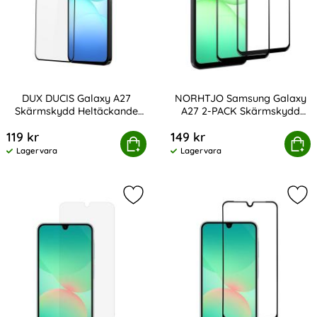
DUX DUCIS Galaxy A27
NORHTJO Samsung Galaxy
Skärmskydd Heltäckande
A27 2-PACK Skärmskydd
Art. nr 245522
Art. nr 245524
Härdat Glas
Heltäckande
119 kr
149 kr
CIS Galaxy A27 Skärmskydd Heltäckande Härdat Glas
NORHTJO Samsung Galaxy A27 2-PA
Köp
Köp
Lagervara
Lagervara
Tillgänglighet:
Tillgänglighet:
Markera samsung Galaxy A27 Skärm
Mar