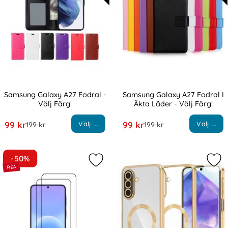
Samsung Galaxy A27 Fodral -
Samsung Galaxy A27 Fodral I
Välj Färg!
Äkta Läder - Välj Färg!
Art. nr 246612
Art. nr 245985
rea pris
rea pris
99 kr
99 kr
Välj ...
Välj ...
tidigare pris
tidigare pris
199 kr
199 kr
-50%
Markera 2-Pack Samsung A27 5G He
Mar