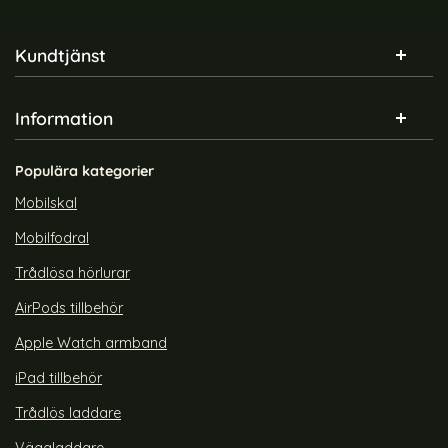
Sidfot Blandad info och länkar
Kundtjänst
Information
Populära kategorier
Mobilskal
Mobilfodral
Trådlösa hörlurar
AirPods tillbehör
Apple Watch armband
iPad tillbehör
Trådlös laddare