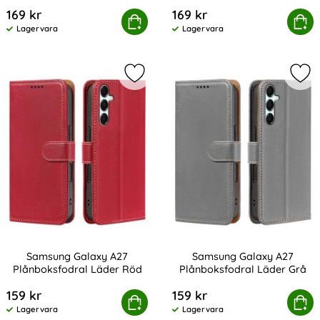
Art. nr 245487
Art. nr 245488
169 kr
169 kr
Samsung Galaxy A27 Fodral Läder Brun
Köp
Samsung Galaxy A27 Fo
Köp
Lagervara
Lagervara
Tillgänglighet:
Tillgänglighet:
Markera samsung Galaxy A27 Plånb
Mar
Samsung Galaxy A27
Samsung Galaxy A27
Plånboksfodral Läder Röd
Plånboksfodral Läder Grå
Art. nr 245491
Art. nr 245492
159 kr
159 kr
Samsung Galaxy A27 Plånboksfodral Läder Röd
Köp
Samsung Galaxy A27 Plånb
Köp
Lagervara
Lagervara
Tillgänglighet:
Tillgänglighet: