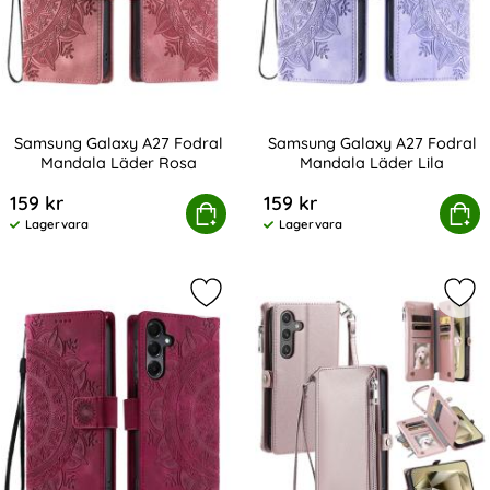
Samsung Galaxy A27 Fodral
Samsung Galaxy A27 Fodral
Mandala Läder Rosa
Mandala Läder Lila
Art. nr 245481
Art. nr 245482
159 kr
159 kr
Samsung Galaxy A27 Fodral Mandala Läder Rosa
Köp
Samsung Galaxy A27 Fodral
Köp
Lagervara
Lagervara
Tillgänglighet:
Tillgänglighet:
Markera samsung Galaxy A27 Fodra
Mar