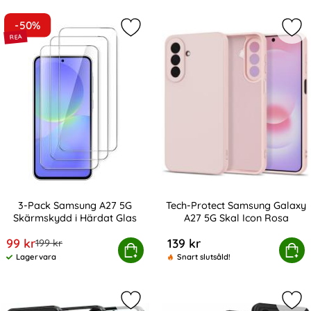
-50%
Markera 3-Pack Samsung A27 5G Sk
Mar
3-Pack Samsung A27 5G
Tech-Protect Samsung Galaxy
Skärmskydd i Härdat Glas
A27 5G Skal Icon Rosa
Art. nr 247463
Art. nr 247534
rea pris
99 kr
139 kr
tidigare pris
199 kr
-Pack Samsung A27 5G Skärmskydd i Härdat Glas
Köp
Tech-Protect Samsung Galaxy
Köp
Lagervara
Snart slutsåld!
Tillgänglighet:
Markera tech-Protect Galaxy A27 5
Mar