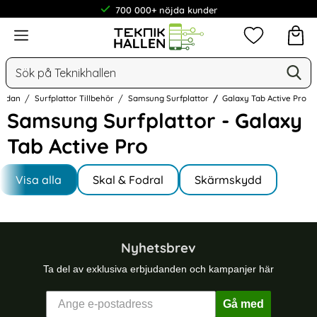
700 000+ nöjda kunder
Meny
Mina favorit
Sök
Ge
Sök på Teknikhallen
tsidan
Surfplattor Tillbehör
Samsung Surfplattor
Galaxy Tab Active Pro
Samsung Surfplattor - Galaxy
Tab Active Pro
Underkategorier
Hoppa
till
Visa alla
Skal & Fodral
Skärmskydd
I Galaxy Tab Active Pro
produkter
Nyhetsbrev
Ta del av exklusiva erbjudanden och kampanjer här
Gå med