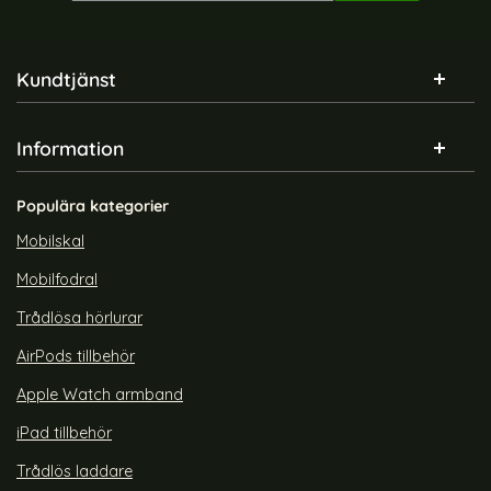
Sidfot Blandad info och länkar
Kundtjänst
Information
Populära kategorier
Mobilskal
Mobilfodral
Trådlösa hörlurar
AirPods tillbehör
Apple Watch armband
iPad tillbehör
Trådlös laddare