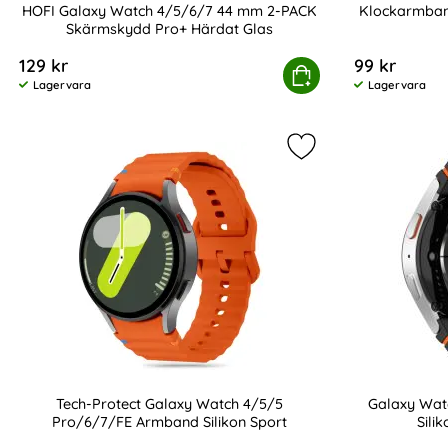
HOFI Galaxy Watch 4/5/6/7 44 mm 2-PACK
Klockarmban
Skärmskydd Pro+ Härdat Glas
Art. nr 230751
Art. nr 238979
129 kr
99 kr
HOFI Galaxy Watch 4/5/6/7 44 mm 2-PACK Skärmskydd
Köp
Lagervara
Lagervara
Tillgänglighet:
Tillgänglighet:
Markera tech-Protec
Tech-Protect Galaxy Watch 4/5/5
Galaxy Wat
Pro/6/7/FE Armband Silikon Sport
Sili
Art. nr 233372
Art. nr 238998