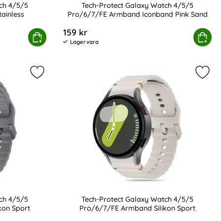
ch 4/5/5
Tech-Protect Galaxy Watch 4/5/5
ainless
Pro/6/7/FE Armband Iconband Pink Sand
Art. nr 207209
159 kr
atch 4/5/5 Pro/6/7/FE Armband Stainless
Köp
Tech-Protect Galaxy Watch 4/5/5 Pro/6/
Köp
Lagervara
Tillgänglighet:
 favorit
FE Armband Silikon Wave Design Svart som favorit
Markera tech-Protect Galaxy Watch 4/5/5 Pro/6/7
Marke
ch 4/5/5
Tech-Protect Galaxy Watch 4/5/5
kon Sport
Pro/6/7/FE Armband Silikon Sport
Art. nr 233379