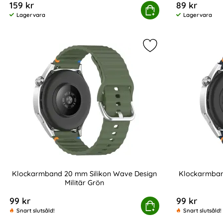
159 kr
89 kr
Tech-Protect Galaxy Watch 4/5/5 Pro/6/7/FE Armban
Köp
Galaxy W
Lagervara
Lagervara
Tillgänglighet:
Tillgänglighet:
Markera klockarmban
Klockarmband 20 mm Silikon Wave Design
Klockarmban
Militär Grön
Art. nr 238985
Art. nr 238988
99 kr
99 kr
Klockarmband 20 mm Silikon Wave Design Mil
Köp
Kl
Snart slutsåld!
Snart slutsåld!