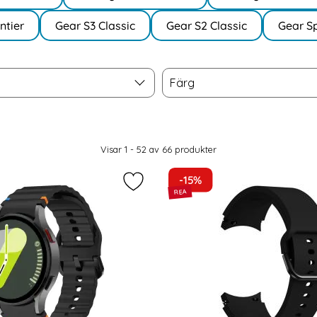
ntier
Gear S3 Classic
Gear S2 Classic
Gear S
Färg
Färg
Visar 1 - 52 av
66
produkter
-15%
t Galaxy Watch 4/5/5 Pro/6/7/FE Armband Silikon Sport som
Markera tech-Protect Galaxy Watch