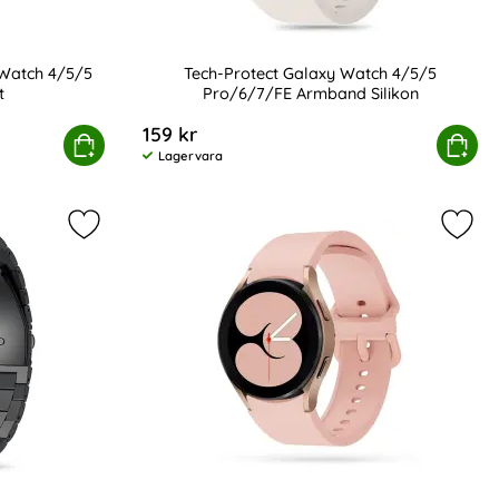
 Watch 4/5/5
Tech-Protect Galaxy Watch 4/5/5
t
Pro/6/7/FE Armband Silikon
Art. nr 233384
159 kr
rt
r Galaxy Watch 4/5/5 Pro/6/7/FE Svart
Köp
Tech-Protect Galaxy Watch 4/5/5 P
Köp
Lagervara
Tillgänglighet:
s som favorit
on Wave Design Svart som favorit
Markera tech-Protect Galaxy Watch 4/5/5 Pro/6/7
Mark