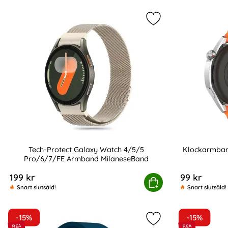
Markera tech-Prote
Tech-Protect Galaxy Watch 4/5/5
Klockarmban
Pro/6/7/FE Armband MilaneseBand
Art. nr 233387
Art. nr 238981
199 kr
99 kr
Tech-Protect Galaxy Watch 4/5/5 Pro/6/7/FE Armba
Köp
K
Snart slutsåld!
Snart slutsåld!
-15%
-15%
Markera silikon Arm