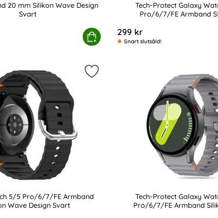
d 20 mm Silikon Wave Design
Tech-Protect Galaxy Wat
Svart
Pro/6/7/FE Armband St
Art. nr 233382
299 kr
 Pro+ Härdat Glas
Klockarmband 20 mm Silikon Wave Design Svart
Köp
Tech-Protect Galaxy W
Snart slutsåld!
t Galaxy Watch 4/5/5 Pro/6/7/FE Armband Silikon Sport som
Markera galaxy Watch 5/5 Pro/6/7/
ch 5/5 Pro/6/7/FE Armband
Tech-Protect Galaxy Wat
kon Wave Design Svart
Pro/6/7/FE Armband Sili
Art. nr 233377