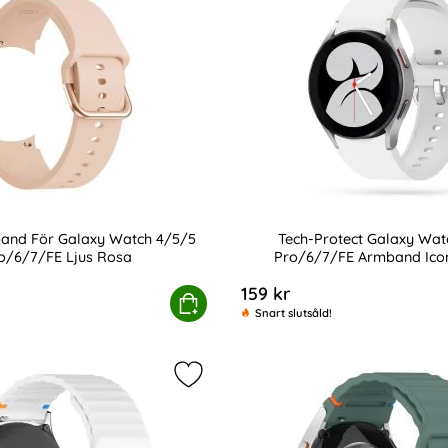
band För Galaxy Watch 4/5/5
Tech-Protect Galaxy Wat
o/6/7/FE Ljus Rosa
Pro/6/7/FE Armband Ico
Art. nr 207210
159 kr
e pris
/FE Mörk Blå
 Armband För Galaxy Watch 4/5/5 Pro/6/7/FE Ljus Rosa
Köp
Tech-Protect Galaxy Wa
Snart slutsåld!
axy Watch 5/5 Pro/6/7/FE Silikon Stativ Rosa som favorit
Markera klockarmband 20 mm Siliko