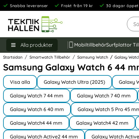
Snabba leveranser
Frakt från 19 kr
30 dagar öppet
Sök
Mobiltillbehör
Surfplattor Ti
Alla produkter
Startsidan
Smartwatch Tillbehör
Samsung Watch
Galaxy Watc
Samsung Galaxy Watch 6 44 m
Underkategorier
Hoppa
till
Visa alla
Galaxy Watch Ultra (2025)
Galaxy 
I Samsung Watch
produkter
Galaxy Watch 7 44 mm
Galaxy Watch 7 40 mm
Galaxy Watch 6 40 mm
Galaxy Watch 5 Pro 45 m
Galaxy Watch4 44 mm
Galaxy Watch4 42 mm
Galaxy Watch Active2 44 mm
Galaxy Watch Activ