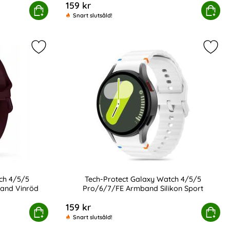
159 kr
t
ch 4/5/5 Pro/6/7/FE Armband Silikon Sport
Köp
Tech-Protect Galaxy Watch 4/5/5 Pro/
Köp
Snart slutsåld!
on Wave Design Mörk Blå som favorit
Markera tech-Protect Galaxy Watch 4/5/5 Pro/6/
Marke
ch 4/5/5
Tech-Protect Galaxy Watch 4/5/5
and Vinröd
Pro/6/7/FE Armband Silikon Sport
Art. nr 233378
159 kr
h 4/5/5 Pro/6/7/FE Armband Iconband Vinröd
Köp
Tech-Protect Galaxy Watch 4/5/5 Pro/
Köp
Snart slutsåld!