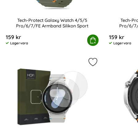
Tech-Protect Galaxy Watch 4/5/5
Tech-Pr
Pro/6/7/FE Armband Silikon Sport
Pro/6/7/
Art. nr 233376
Art. nr 233380
159 kr
159 kr
Tech-Protect Galaxy Watch 4/5/5 Pro/6/7/FE Armban
Köp
Tech-Prote
Lagervara
Lagervara
Tillgänglighet:
Tillgänglighet:
Markera hOFI Galax