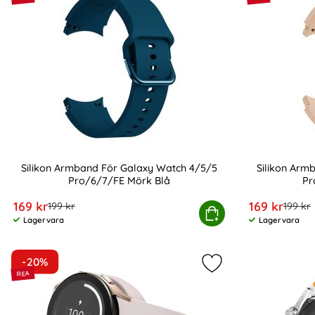
Silikon Armband För Galaxy Watch 4/5/5
Silikon Arm
Pro/6/7/FE Mörk Blå
Pr
Art. nr 20353
Art. nr 20360
rea pris
rea pris
169 kr
169 kr
tidigare pris
tidigar
199 kr
199 kr
Silikon Armband För Galaxy Watch 4/5/5 Pro/6/7
Köp
Silikon
Lagervara
Lagervara
Tillgänglighet:
Tillgänglighet:
-20%
Markera samsung Gal