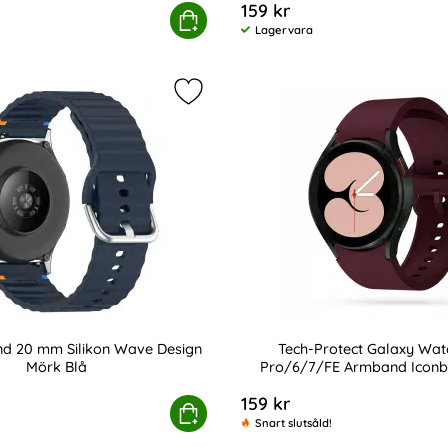
159 kr
d Silikon Sport
atch 5/5 Pro/6/7/FE Armband Silikon Wave Design Svar
Köp
Tech-Protect Galaxy Wat
Lagervara
Tillgänglighet:
d 20 mm Silikon Wave Design Militär Grön som favorit
Markera klockarmband 20 mm Silik
d 20 mm Silikon Wave Design
Tech-Protect Galaxy Wat
Mörk Blå
Pro/6/7/FE Armband Iconb
Art. nr 207204
159 kr
itär Grön
ockarmband 20 mm Silikon Wave Design Mörk Blå
Köp
Tech-Protect Galaxy Watc
Snart slutsåld!