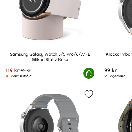
Samsung Galaxy Watch 5/5 Pro/6/7/FE
Klockarmban
Silikon Stativ Rosa
Art. nr 238575
Art. nr 238980
rea pris
119 kr
99 kr
tidigare pris
149 kr
Samsung Galaxy Watch 5/5 Pro/6/7/FE Silikon 
Köp
Snart slutsåld!
Lagervara
Tillgänglighet:
Markera klockarmba