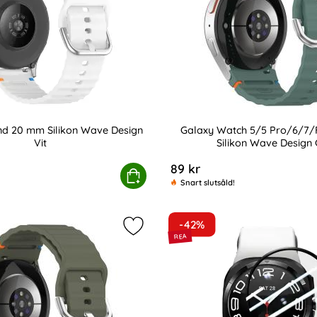
d 20 mm Silikon Wave Design
Galaxy Watch 5/5 Pro/6/7
Vit
Silikon Wave Design
Art. nr 238994
89 kr
Stativ Rosa
Klockarmband 20 mm Silikon Wave Design Vit
Köp
Galaxy Watch 5/5 Pro/
Snart slutsåld!
-42%
nd 20 mm Silikon Wave Design Mörk Grå som favorit
Markera galaxy Watch 5/5 Pro/6/7