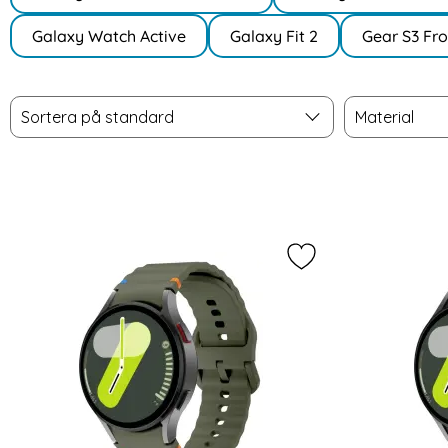
Galaxy Watch Active
Galaxy Fit 2
Gear S3 Fro
Filtrera & sortera
Sortera
Material
Hoppa
Sortera på standard
Material
över
filtersektionen
produktlista
Markera tech-Protec