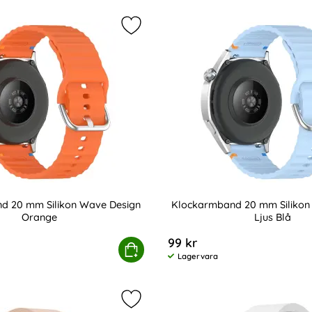
ct Galaxy Watch 4/5/5 Pro/6/7/FE Armband MilaneseBand so
Markera klockarmband 20 mm Silik
d 20 mm Silikon Wave Design
Klockarmband 20 mm Silikon
Orange
Ljus Blå
Art. nr 238986
99 kr
nd MilaneseBand
lockarmband 20 mm Silikon Wave Design Orange
Köp
Klockarmband 2
Lagervara
Tillgänglighet:
band För Galaxy Watch 4/5/5 Pro/6/7/FE Mörk Blå som favor
Markera silikon Armband För Galax