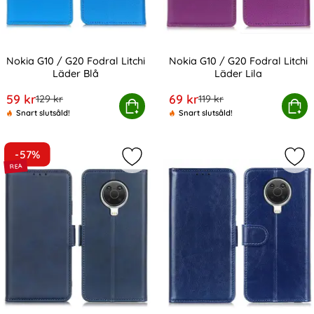
Nokia G10 / G20 Fodral Litchi
Nokia G10 / G20 Fodral Litchi
Läder Blå
Läder Lila
Art. nr 200410
Art. nr 200414
rea pris
rea pris
59 kr
69 kr
tidigare pris
tidigare pris
129 kr
119 kr
Nokia G10 / G20 Fodral Litchi Läder Blå
Köp
Nokia G10 / G20 Fodral 
Köp
Snart slutsåld!
Snart slutsåld!
-57%
Markera nokia G10 / G20 Fodral Ma
Mar