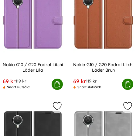
Nokia G10 / G20 Fodral Litchi
Nokia G10 / G20 Fodral Litchi
Läder Lila
Läder Brun
Art. nr 200452
Art. nr 200453
rea pris
rea pris
69 kr
69 kr
tidigare pris
tidigare pris
119 kr
119 kr
Nokia G10 / G20 Fodral Litchi Läder Lila
Köp
Nokia G10 / G20 Fodral 
Köp
Snart slutsåld!
Snart slutsåld!
Markera nokia G10 / G20 Fodral Ski
Mar