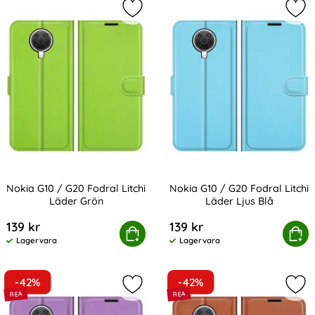
Markera nokia G10 / G20 Fodral Lit
Mark
Nokia G10 / G20 Fodral Litchi
Nokia G10 / G20 Fodral Litchi
Läder Grön
Läder Ljus Blå
Art. nr 200450
Art. nr 200451
139 kr
139 kr
Nokia G10 / G20 Fodral Litchi Läder Grön
Köp
Nokia G10 / G20 Fodral Li
Köp
Lagervara
Lagervara
Tillgänglighet:
Tillgänglighet:
-42%
-42%
Markera nokia G10 / G20 Fodral Litc
Mar