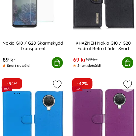
Nokia G10 / G20 Skärmskydd
KHAZNEH Nokia G10 / G20
Transparent
Fodral Retro Läder Svart
Art. nr 200389
Art. nr 200409
rea pris
89 kr
69 kr
tidigare pris
179 kr
Nokia G10 / G20 Skärmskydd Transparent
Köp
KHAZNEH Nokia G10 / G20 Fod
Köp
Snart slutsåld!
Snart slutsåld!
-54%
-42%
Markera nokia G10 / G20 Fodral Litc
Mark