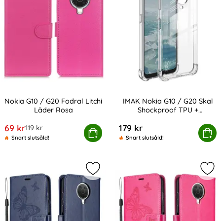
Nokia G10 / G20 Fodral Litchi
IMAK Nokia G10 / G20 Skal
Läder Rosa
Shockproof TPU +
Art. nr 200428
Art. nr 200432
Skärmskydd Transparent
rea pris
69 kr
179 kr
tidigare pris
119 kr
Nokia G10 / G20 Fodral Litchi Läder Rosa
IMAK Nokia G10 / G20 Skal Shockproo
Köp
Köp
Snart slutsåld!
Snart slutsåld!
Markera nokia G10 / G20 Fodral Try
Mar