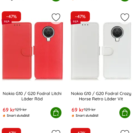
Tillgänglighet:
-47%
-47%
Markera nokia G10 / G20 Fodral Lit
Mar
Nokia G10 / G20 Fodral Litchi
Nokia G10 / G20 Fodral Crazy
Läder Röd
Horse Retro Läder Vit
Art. nr 200415
Art. nr 200420
rea pris
rea pris
69 kr
69 kr
tidigare pris
tidigare pris
129 kr
129 kr
Nokia G10 / G20 Fodral Litchi Läder Röd
Köp
Nokia G10 / G20 Fodral Crazy
Köp
Snart slutsåld!
Snart slutsåld!