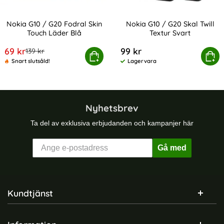
Nokia G10 / G20 Fodral Skin
Nokia G10 / G20 Skal Twill
Touch Läder Blå
Textur Svart
Art. nr 200458
Art. nr 200461
rea pris
69 kr
99 kr
tidigare pris
139 kr
Nokia G10 / G20 Fodral Skin Touch Läder Blå
Köp
Nokia G10 / G20 Skal Tw
Köp
Snart slutsåld!
Lagervara
Tillgänglighet:
Nyhetsbrev
Ta del av exklusiva erbjudanden och kampanjer här
Gå med
Sidfot Blandad info och länkar
Kundtjänst