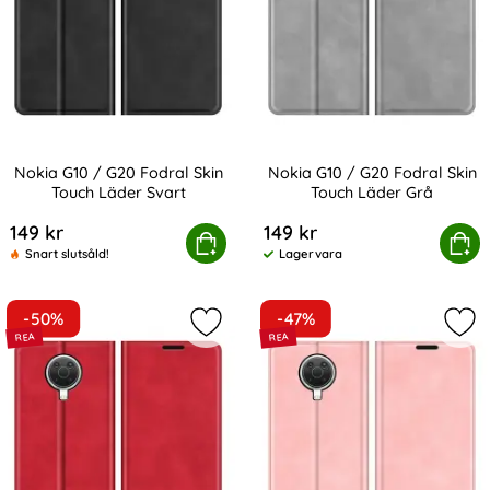
Nokia G10 / G20 Fodral Skin
Nokia G10 / G20 Fodral Skin
Touch Läder Svart
Touch Läder Grå
Art. nr 200454
Art. nr 200455
149 kr
149 kr
Nokia G10 / G20 Fodral Skin Touch Läder Svart
Köp
Nokia G10 / G20 Fodral S
Köp
Snart slutsåld!
Lagervara
Tillgänglighet:
-50%
-47%
Markera nokia G10 / G20 Fodral Sk
Mar