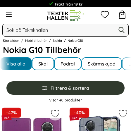
Frakt från 19 kr
Meny
Mina favorit
Sök
Ge
Sök på Teknikhallen
Startsidan
Mobiltillbehör
Nokia
Nokia G10
Nokia G10 Tillbehör
Underkategorier
Hoppa
till
Visa alla
Skal
Fodral
Skärmskydd
I Nokia G10
produkter
Hoppa
Filtrera & sortera
över
filtersektionen
Filtrera & sortera
Visar
40
produkter
produktlista
-42%
-40%
Markera nokia G10 / G20 Fodral Litc
Mar