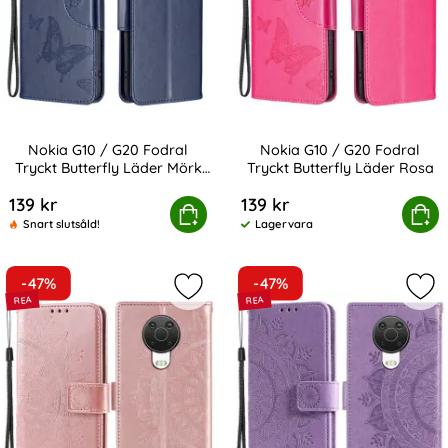
Nokia G10 / G20 Fodral
Nokia G10 / G20 Fodral
Tryckt Butterfly Läder Mörk
Tryckt Butterfly Läder Rosa
Art. nr 200433
Art. nr 200436
Blå
139 kr
139 kr
ia G10 / G20 Fodral Tryckt Butterfly Läder Mörk Blå
Köp
Nokia G10 / G20 Fodral Tryck
Köp
Snart slutsåld!
Lagervara
Tillgänglighet:
-47%
-47%
Markera nokia G10 / G20 Fodral Tr
Mar