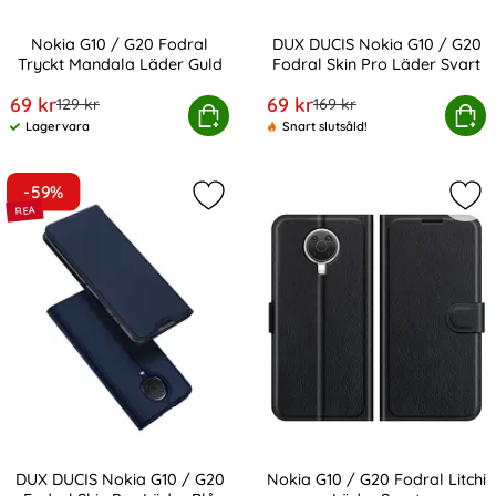
Nokia G10 / G20 Fodral
DUX DUCIS Nokia G10 / G20
Tryckt Mandala Läder Guld
Fodral Skin Pro Läder Svart
Art. nr 200442
Art. nr 200443
rea pris
rea pris
69 kr
69 kr
tidigare pris
tidigare pris
129 kr
169 kr
okia G10 / G20 Fodral Tryckt Mandala Läder Guld
Köp
DUX DUCIS Nokia G10 / G20 Fod
Köp
Lagervara
Snart slutsåld!
Tillgänglighet:
-59%
Markera dUX DUCIS Nokia G10 / G20 
Mar
DUX DUCIS Nokia G10 / G20
Nokia G10 / G20 Fodral Litchi