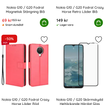
Nokia G10 / G20 Fodral
Nokia G10 / G20 Fodral Crazy
Magnetisk Stängning Blå
Horse Retro Läder Blå
Art. nr 200418
Art. nr 200421
rea pris
69 kr
149 kr
tidigare pris
159 kr
Nokia G10 / G20 Fodral Magnetisk Stängning Blå
Köp
Nokia G10 / G20 Fodral Crazy
Köp
Snart slutsåld!
Lagervara
Tillgänglighet:
-50%
Markera nokia G10 / G20 Fodral Cr
Mar
Nokia G10 / G20 Fodral Crazy
Nokia G10 / G20 Skärmskydd
Horse Läder Röd
Heltäckande Härdat Glas