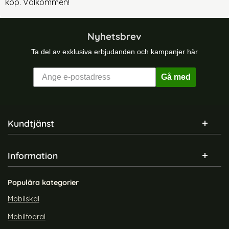
köp. Välkommen!
Nyhetsbrev
Ta del av exklusiva erbjudanden och kampanjer här
Gå med
Sidfot Blandad info och länkar
Kundtjänst
Information
Populära kategorier
Mobilskal
Mobilfodral