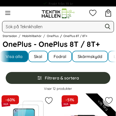
Frakt från 19 kr
Meny
Mina favorit
Sök
Ge
Sök på Teknikhallen
Startsidan
Mobiltillbehör
OnePlus
OnePlus 8T / 8T+
OnePlus - OnePlus 8T / 8T+
Underkategorier
Hoppa
till
Visa alla
Skal
Fodral
Skärmskydd
I OnePlus 8T / 8T+
produkter
Hoppa
Filtrera & sortera
över
filtersektionen
Filtrera & sortera
Visar
12
produkter
produktlista
-60%
-51%
Välj färg
Markera 2-Pack - OnePlus 8T Skärm
Mark