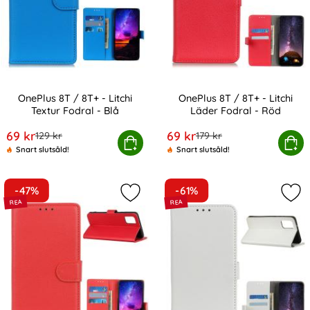
OnePlus 8T / 8T+ - Litchi
OnePlus 8T / 8T+ - Litchi
Textur Fodral - Blå
Läder Fodral - Röd
Art. nr 13110
Art. nr 13119
rea pris
rea pris
69 kr
69 kr
tidigare pris
tidigare pris
129 kr
179 kr
OnePlus 8T / 8T+ - Litchi Textur Fodral - Blå
Köp
OnePlus 8T / 8T+ - Litchi
Köp
Snart slutsåld!
Snart slutsåld!
-47%
-61%
Markera onePlus 8T / 8T+ - Litchi T
Mark