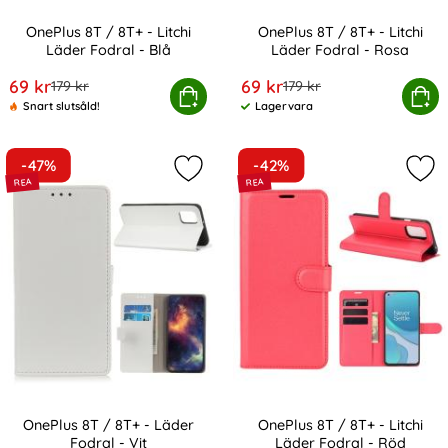
OnePlus 8T / 8T+ - Litchi
OnePlus 8T / 8T+ - Litchi
Läder Fodral - Blå
Läder Fodral - Rosa
Art. nr 13120
Art. nr 13121
rea pris
rea pris
69 kr
69 kr
tidigare pris
tidigare pris
179 kr
179 kr
OnePlus 8T / 8T+ - Litchi Läder Fodral - Blå
Köp
OnePlus 8T / 8T+ - Litchi 
Köp
Snart slutsåld!
Lagervara
Tillgänglighet:
-47%
-42%
Markera onePlus 8T / 8T+ - Läder Fo
Mark
OnePlus 8T / 8T+ - Läder
OnePlus 8T / 8T+ - Litchi
Fodral - Vit
Läder Fodral - Röd