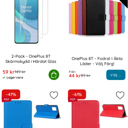
2-Pack - OnePlus 8T
OnePlus 8T - Fodral I Äkta
Skärmskydd i Härdat Glas
Läder - Välj Färg!
Art. nr 13344
Art. nr 12847
rea pris
59 kr
tidigare pris
149 kr
Från
2-Pack - OnePlus 8T Skärmskydd i Härdat Glas
Köp
rea pris
44 kr
Välj ...
tidigare pris
89 kr
Lagervara
Tillgänglighet:
-47%
-61%
Markera onePlus 8T / 8T+ - Litchi Te
Mark