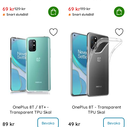
Art. nr 13374
Art. nr 13523
rea pris
rea pris
69 kr
69 kr
tidigare pris
tidigare pris
129 kr
119 kr
OnePlus 8T / 8T+ - Läder Fodral - Vit
Köp
OnePlus 8T / 8T+ - Litchi
Köp
Snart slutsåld!
Snart slutsåld!
Markera onePlus 
Mar
OnePlus 8T / 8T+ -
OnePlus 8T - Transparent
Transparent TPU Skal
TPU Skal
Art. nr 13535
Art. nr 14283
, OnePlus 8T / 8T+ - Transparent TPU Skal
, OnePlus 8T - Transparen
Bevaka
Bevaka
89 kr
49 kr