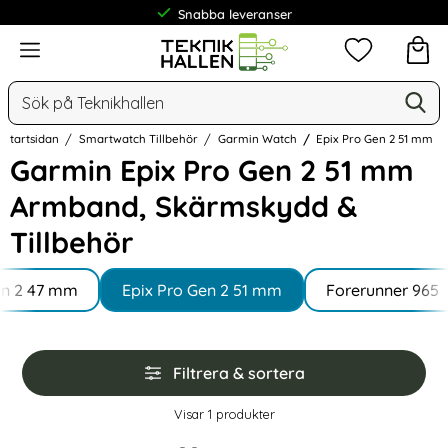
Snabba leveranser
Meny
Mina favorit
Sök
Ge
Sök på Teknikhallen
Startsidan
Smartwatch Tillbehör
Garmin Watch
Epix Pro Gen 2 51 mm
Garmin Epix Pro Gen 2 51 mm
Armband, Skärmskydd &
Tillbehör
Underkategorier
Hoppa
en 2 47 mm
till
Epix Pro Gen 2 51 mm
Forerunner 965
produkter
Hoppa
Filtrera & sortera
över
filtersektionen
Filtrera & sortera
Visar
1
produkter
produktlista