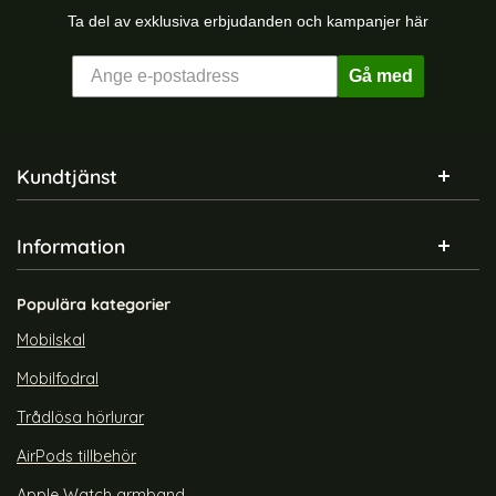
Ta del av exklusiva erbjudanden och kampanjer här
Gå med
Sidfot Blandad info och länkar
Kundtjänst
Information
Populära kategorier
Mobilskal
Mobilfodral
Trådlösa hörlurar
AirPods tillbehör
Apple Watch armband