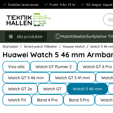
Snabba leveranser
Frakt från 19 kr
30 dagar öppet
Sök
Mobiltillbehör
Surfplattor Ti
Alla produkter
Startsidan
Smartwatch Tillbehör
Huawei Watch
Watch 5 46 m
Huawei Watch 5 46 mm Armban
Underkategorier
Hoppa
till
Visa alla
Watch GT Runner 2
Watch GT 6 Pr
I Huawei Watch
produkter
Watch GT 5 46 mm
Watch GT 5 41 mm
Watch
Watch GT 2e
Watch GT
Watch 5 46 mm
Watch Fit
Band 4 Pro
Band 3 Pro
Watch 