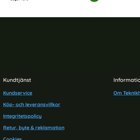
Tillgänglighet:
Sidfot Blandad info och länkar
Kundtjänst
Informati
Kundservice
Om Teknikh
Köp- och leveransvillkor
Integritetspolicy
Retur, byte & reklamation
Cookies