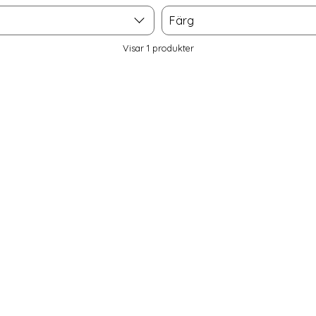
Färg
Färg
Visar
1
produkter
ct Huawei Watch 5 46 mm 2-PACK Skärmskydd GlassFlex+ som
kydd GlassFlex+