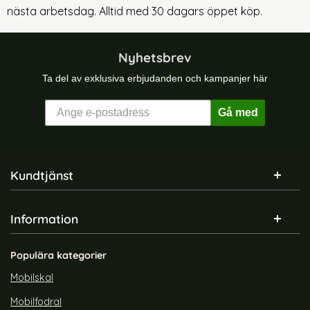
nästa arbetsdag. Alltid med 30 dagars öppet köp.
Nyhetsbrev
Ta del av exklusiva erbjudanden och kampanjer här
Gå med
Sidfot Blandad info och länkar
Kundtjänst
Information
Populära kategorier
Mobilskal
Mobilfodral