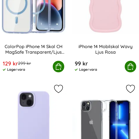
ColorPop iPhone 14 Skal CH
iPhone 14 Mobilskal Wavy
MagSafe Transparent/Ljus
Ljus Rosa
Art. nr 225247
Art. nr 229473
Blå
rea pris
129 kr
99 kr
tidigare pris
299 kr
Pop iPhone 14 Skal CH MagSafe Transparent/Ljus Blå
Köp
iPhone 14 Mobilskal 
Köp
Lagervara
Lagervara
Tillgänglighet:
Tillgänglighet:
Markera holdit iPhone 14 / 13 Skal S
Mar