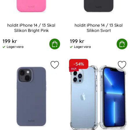
holdit iPhone 14 / 13 Skal
holdit iPhone 14 / 13 Skal
Silikon Bright Pink
Silikon Svart
Art. nr 209234
Art. nr 209232
199 kr
199 kr
holdit iPhone 14 / 13 Skal Silikon Bright Pink
Köp
holdit iPhone 14 / 13 S
Köp
Lagervara
Lagervara
Tillgänglighet:
Tillgänglighet:
-54%
Markera holdit iPhone 14 / 13 Skal Si
Mar