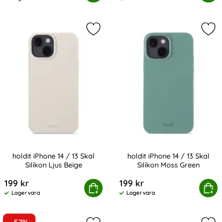
Tillgänglighet:
Markera holdit iPhone 14 / 13 Skal Si
Mark
holdit iPhone 14 / 13 Skal
holdit iPhone 14 / 13 Skal
Silikon Ljus Beige
Silikon Moss Green
Art. nr 209236
Art. nr 209237
199 kr
199 kr
holdit iPhone 14 / 13 Skal Silikon Ljus Beige
Köp
holdit iPhone 14 / 13 Skal
Köp
Lagervara
Lagervara
Tillgänglighet:
Tillgänglighet: