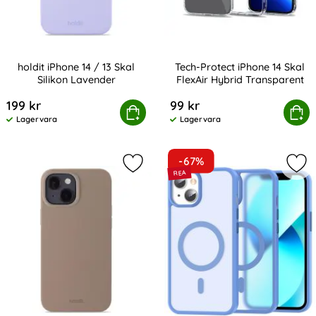
holdit iPhone 14 / 13 Skal
Tech-Protect iPhone 14 Skal
Silikon Lavender
FlexAir Hybrid Transparent
Art. nr 209235
Art. nr 209507
199 kr
99 kr
holdit iPhone 14 / 13 Skal Silikon Lavender
Köp
Tech-Protect iPhone 14 Skal Fl
Köp
Lagervara
Lagervara
Tillgänglighet:
Tillgänglighet:
-67%
Markera holdit iPhone 14 / 13 Mobil
Mar