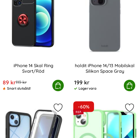
iPhone 14 Skal Ring
holdit iPhone 14/13 Mobilskal
Svart/Röd
Silikon Space Gray
Art. nr 210021
Art. nr 219923
rea pris
89 kr
199 kr
tidigare pris
119 kr
iPhone 14 Skal Ring Svart/Röd
Köp
holdit iPhone 14/13 Mobilsk
Köp
Snart slutsåld!
Lagervara
Tillgänglighet:
-60%
Markera iPhone 14 Skal 360 Hybrid 
Mar