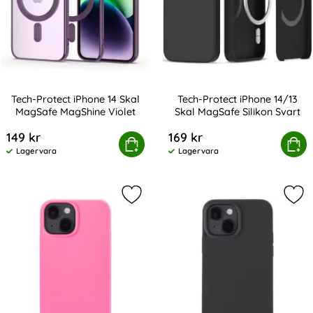
Tech-Protect iPhone 14 Skal
Tech-Protect iPhone 14/13
MagSafe MagShine Violet
Skal MagSafe Silikon Svart
Art. nr 233173
Art. nr 233119
149 kr
169 kr
ch-Protect iPhone 14 Skal MagSafe MagShine Violet
Köp
Tech-Protect iPhone 14/13 Ska
Köp
Lagervara
Lagervara
Tillgänglighet:
Tillgänglighet:
Markera holdit iPhone 14 / 13 Skal Si
Mark