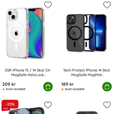
Markera eSR iPhone 13 / 14 Skal C
Mar
ESR iPhone 13 / 14 Skal CH
Tech-Protect iPhone 14 Skal
MagSafe HaloLock
MagSafe MagMat
Art. nr 209469
Art. nr 209523
Transparent
Svart/Transparent
209 kr
189 kr
Phone 13 / 14 Skal CH MagSafe HaloLock Transparent
Tech-Protect iPhone 14 Skal MagSa
Köp
Köp
Snart slutsåld!
Snart slutsåld!
-25%
Markera iPhone 14 Skal Ring Hybrid
Mar