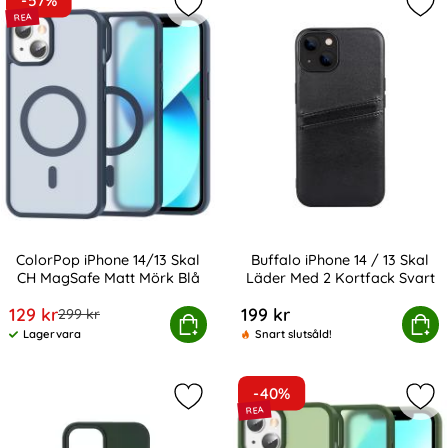
-57%
Markera colorPop iPhone 14/13 Ska
Mar
ColorPop iPhone 14/13 Skal
Buffalo iPhone 14 / 13 Skal
CH MagSafe Matt Mörk Blå
Läder Med 2 Kortfack Svart
Art. nr 225054
Art. nr 210277
rea pris
129 kr
199 kr
tidigare pris
299 kr
orPop iPhone 14/13 Skal CH MagSafe Matt Mörk Blå
Köp
Buffalo iPhone 14 / 13 Skal Lä
Köp
Lagervara
Snart slutsåld!
Tillgänglighet:
-40%
Markera oNSALA iPhone 14 / 13 Mobil
Mar