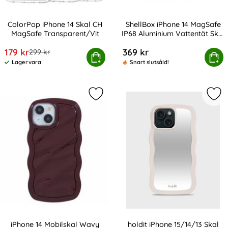
ColorPop iPhone 14 Skal CH
ShellBox iPhone 14 MagSafe
MagSafe Transparent/Vit
IP68 Aluminium Vattentät Skal
Art. nr 225245
Art. nr 226343
Röd
rea pris
179 kr
369 kr
tidigare pris
299 kr
lorPop iPhone 14 Skal CH MagSafe Transparent/Vit
ShellBox iPhone 14 MagSafe IP68 A
Köp
Köp
Lagervara
Snart slutsåld!
Tillgänglighet:
Markera iPhone 14 Mobilskal Wavy T
Mark
iPhone 14 Mobilskal Wavy
holdit iPhone 15/14/13 Skal