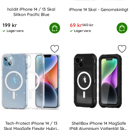
holdit iPhone 14 / 13 Skal
iPhone 14 Skal - Genomskinligt
Silikon Pacific Blue
Art. nr 209238
Art. nr 211375
rea pris
199 kr
69 kr
tidigare pris
149 kr
holdit iPhone 14 / 13 Skal Silikon Pacific Blue
Köp
iPhone 14 Skal - G
Köp
Lagervara
Lagervara
Tillgänglighet:
Tillgänglighet:
Markera tech-Protect iPhone 14 / 13
Mar
Tech-Protect iPhone 14 / 13
ShellBox iPhone 14 MagSafe
Skal MagSafe FlexAir Hybrid
IP68 Aluminium Vattentät Skal