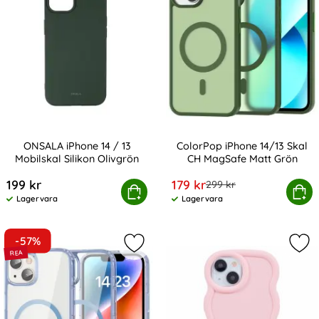
ONSALA iPhone 14 / 13
ColorPop iPhone 14/13 Skal
Mobilskal Silikon Olivgrön
CH MagSafe Matt Grön
Art. nr 210344
Art. nr 225056
rea pris
199 kr
179 kr
tidigare pris
299 kr
ONSALA iPhone 14 / 13 Mobilskal Silikon Olivgrön
Köp
ColorPop iPhone 14/13 Skal
Köp
Lagervara
Lagervara
Tillgänglighet:
Tillgänglighet:
-57%
Markera colorPop iPhone 14 Skal C
Mar