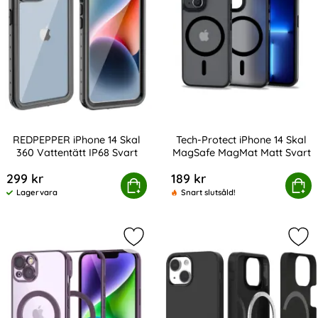
REDPEPPER iPhone 14 Skal
Tech-Protect iPhone 14 Skal
360 Vattentätt IP68 Svart
MagSafe MagMat Matt Svart
Art. nr 216544
Art. nr 209524
299 kr
189 kr
DPEPPER iPhone 14 Skal 360 Vattentätt IP68 Svart
Köp
Tech-Protect iPhone 14 Skal M
Köp
Lagervara
Snart slutsåld!
Tillgänglighet:
Markera tech-Protect iPhone 14 Ska
Mar