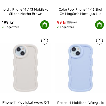
holdit iPhone 14 / 13 Mobilskal
ColorPop iPhone 14/13 Skal
Silikon Mocha Brown
CH MagSafe Matt Ljus Lila
Art. nr 212544
Art. nr 225049
rea pris
199 kr
99 kr
tidigare pris
299 kr
oldit iPhone 14 / 13 Mobilskal Silikon Mocha Brown
Köp
ColorPop iPhone 14/13 Skal CH
Köp
Lagervara
Lagervara
Tillgänglighet:
Tillgänglighet:
Markera iPhone 14 Mobilskal Wavy O
Mar
iPhone 14 Mobilskal Wavy Off
iPhone 14 Mobilskal Wavy Lila