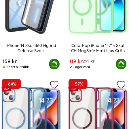
iPhone 14 Skal 360 Hybrid
ColorPop iPhone 14/13 Skal
Defense Svart
CH MagSafe Matt Ljus Grön
Art. nr 220040
Art. nr 225052
rea pris
159 kr
119 kr
tidigare pris
299 kr
iPhone 14 Skal 360 Hybrid Defense Svart
Köp
ColorPop iPhone 14/13 Skal CH
Köp
Snart slutsåld!
Lagervara
Tillgänglighet:
-64%
-57%
Markera colorPop iPhone 14 Skal C
Mar