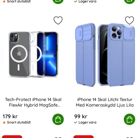
Snart slutsåld!
Lagervara
Tillgänglighet:
Markera tech-Protect iPhone 14 Ska
Mar
Tech-Protect iPhone 14 Skal
iPhone 14 Skal Litchi Textur
FlexAir Hybrid MagSafe
Med Kameraskydd Ljus Lila
Art. nr 209511
Art. nr 209956
Transparent
179 kr
99 kr
tect iPhone 14 Skal FlexAir Hybrid MagSafe Transparent
Köp
iPhone 14 Skal Litchi Textur M
Köp
Snart slutsåld!
Lagervara
Tillgänglighet: