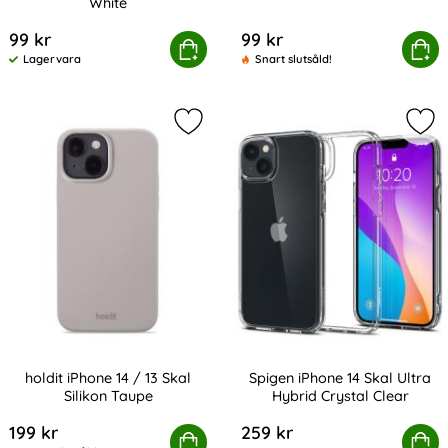
White
Art. nr 229470
Art. nr 229472
99 kr
99 kr
iPhone 14 Mobilskal Wavy Off White
Köp
iPhone 14 Mobilsk
Köp
Lagervara
Snart slutsåld!
Tillgänglighet:
Markera holdit iPhone 14 / 13 Skal S
Mark
holdit iPhone 14 / 13 Skal
Spigen iPhone 14 Skal Ultra
Silikon Taupe
Hybrid Crystal Clear
Art. nr 209239
Art. nr 209377
199 kr
259 kr
holdit iPhone 14 / 13 Skal Silikon Taupe
Köp
Spigen iPhone 14 Skal Ultra
Köp