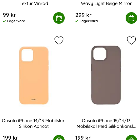
Textur Vinröd
Wavy Light Beige Mirror
Art. nr 229537
Art. nr 231479
99 kr
299 kr
iPhone 14 Mobilskal Wavy Textur Vinröd
Köp
holdit iPhone 15/14/13 Skal W
Köp
Lagervara
Lagervara
Tillgänglighet:
Tillgänglighet:
Markera onsala iPhone 14/13 Mobilsk
Mar
Onsala iPhone 14/13 Mobilskal
Onsala iPhone 15/14/13
Silikon Apricot
Mobilskal Med Silikonkänsla
Art. nr 231786
Art. nr 231788
Chocolate
199 kr
199 kr