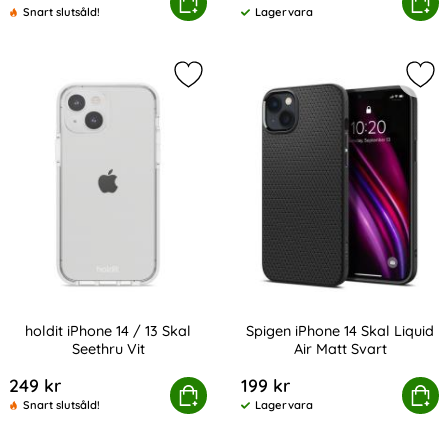
Onsala iPhone 14/13 Mobilskal Silikon Apricot
Onsala iPhone 15/14/13 Mobilskal 
Köp
Köp
Snart slutsåld!
Lagervara
Tillgänglighet:
Markera holdit iPhone 14 / 13 Skal S
Mark
holdit iPhone 14 / 13 Skal
Spigen iPhone 14 Skal Liquid
Seethru Vit
Air Matt Svart
Art. nr 209222
Art. nr 209300
249 kr
199 kr
holdit iPhone 14 / 13 Skal Seethru Vit
Köp
Spigen iPhone 14 Skal Liq
Köp
Snart slutsåld!
Lagervara
Tillgänglighet: