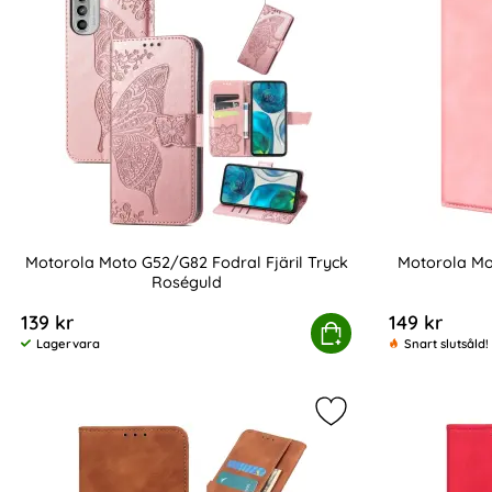
Motorola Moto G52/G82 Fodral Fjäril Tryck
Motorola Mo
Roséguld
Art. nr 218147
Art. nr 218140
139 kr
149 kr
Motorola Moto G52/G82 Fodral Fjäril Tryck 
Köp
Mot
Lagervara
Snart slutsåld!
Tillgänglighet:
Markera kHAZNEH Mo