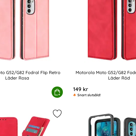
to G52/G82 Fodral Flip Retro
Motorola Moto G52/G82 Fodra
Läder Rosa
Läder Röd
Art. nr 218141
149 kr
Roséguld
orola Moto G52/G82 Fodral Flip Retro Läder Rosa
Köp
Motorola Moto G
Snart slutsåld!
torola Moto G52/G82 Fodral Retro Läder Brun som favorit
Markera kHAZNEH Motorola Moto G5