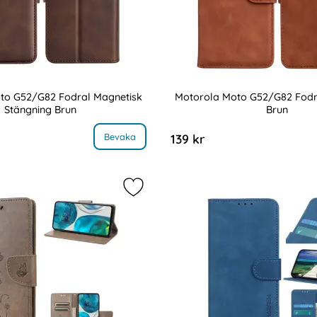
to G52/G82 Fodral Magnetisk
Motorola Moto G52/G82 Fodra
Stängning Brun
Brun
Art. nr 218163
 Textur Blå
 Motorola Moto G52/G82 Fodral Magnetisk Stängning Brun
, Motorola Mot
Bevaka
139 kr
oto G52/G82 Fodral Blommigt Tryck Brun som favorit
Markera motorola Moto G52/G82 Fo