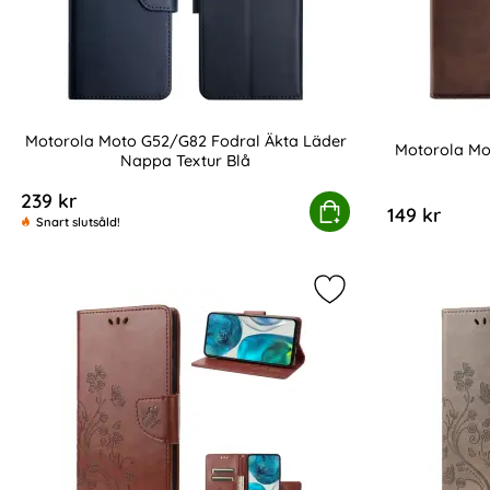
Motorola Moto G52/G82 Fodral Äkta Läder
Motorola Mo
Nappa Textur Blå
Art. nr 218171
Art. nr 218143
239 kr
Motorola Moto G52/G82 Fodral Äkta Läder Nappa
Köp
,
149 kr
Snart slutsåld!
Markera motorola M