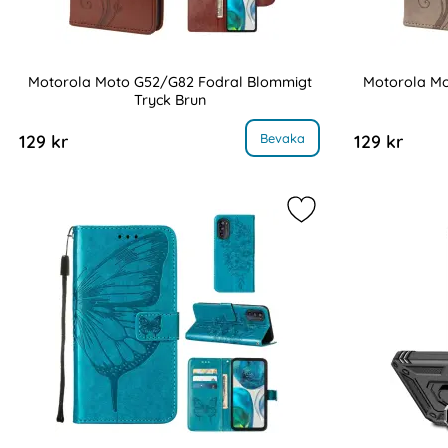
Motorola Moto G52/G82 Fodral Blommigt
Motorola Mo
Tryck Brun
Art. nr 218131
Art. nr 218132
, Motorola Moto G52/G82 Fodral Blommigt Tryck Brun
Bevaka
129 kr
129 kr
Markera motorola Mo