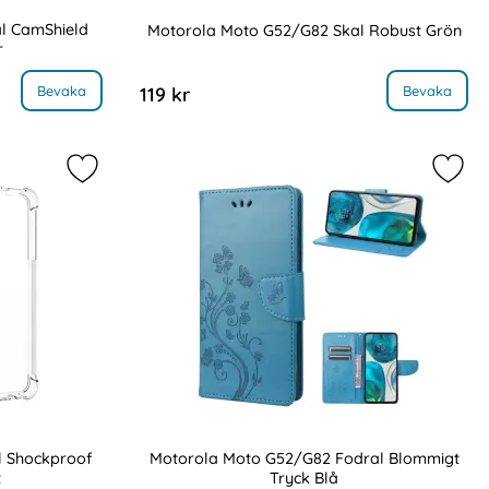
l CamShield
Motorola Moto G52/G82 Skal Robust Grön
r
Art. nr 218123
/G82 Skal CamShield Ring Armor Silver
, Motorola Moto G52/G82 Skal
Bevaka
Bevaka
119 kr
al Robust Svart som favorit
Markera motorola Moto G52/G82 Skal Shockproof 
Mark
l Shockproof
Motorola Moto G52/G82 Fodral Blommigt
t
Tryck Blå