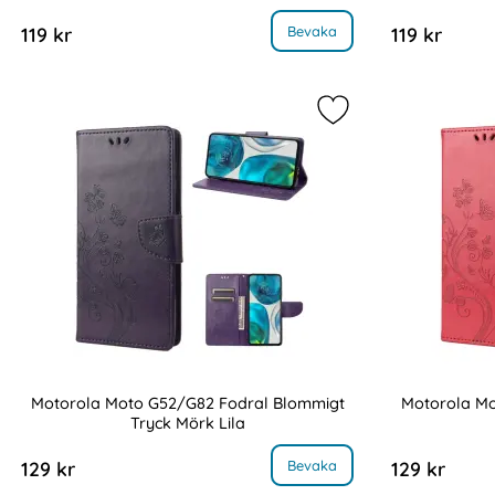
Art. nr 218124
Art. nr 218125
, Motorola Moto G52/G82 Skal Robust Blå
Bevaka
119 kr
119 kr
Markera motorola M
Motorola Moto G52/G82 Fodral Blommigt
Motorola Mo
Tryck Mörk Lila
Art. nr 218129
Art. nr 218130
, Motorola Moto G52/G82 Fodral Blommigt Tryck Mörk L
Bevaka
129 kr
129 kr