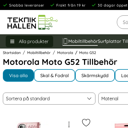
Snabba leveranser
Frakt från 19 kr
30 dagar öppet
Sök
Mobiltillbehör
Surfplattor Ti
Alla produkter
Startsidan
Mobiltillbehör
Motorola
Moto G52
Motorola Moto G52 Tillbehör
Underkategorier
Hoppa
till
Visa alla
Skal & Fodral
Skärmskydd
La
I Moto G52
produkter
Filtrera & sortera
Sortera
Material
Hoppa
Sortera på standard
Material
över
filtersektionen
produktlista
Markera motorola Mo