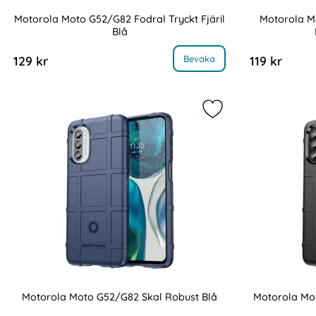
Motorola Moto G52/G82 Fodral Tryckt Fjäril
Motorola M
Blå
Art. nr 218161
Art. nr 218106
, Motorola Moto G52/G82 Fodral Tryckt Fjäril Blå
,
Bevaka
129 kr
119 kr
Markera motorola M
Motorola Moto G52/G82 Skal Robust Blå
Motorola Mo