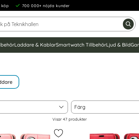
 köp
700 000+ nöjda kunder
Sök på Teknikhallen
Gen
llbehör
Laddare & Kablar
Smartwatch Tillbehör
Ljud & Bild
Gam
ddare
Färg
Färg
Visar
47
produkter
to G52/G82 Fodral Fjäril Tryck Roséguld som favorit
Markera motorola Moto G52/G82 Fod