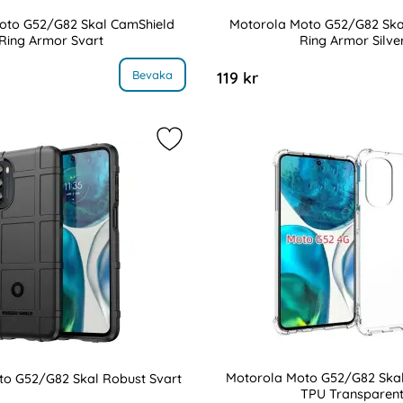
oto G52/G82 Skal CamShield
Motorola Moto G52/G82 Ska
Ring Armor Svart
Ring Armor Silve
Art. nr 218111
 Motorola Moto G52/G82 Skal CamShield Ring Armor Svart
, Motorola Moto G52
Bevaka
119 kr
oto G52/G82 Skal Robust Blå som favorit
Markera motorola Moto G52/G82 Sk
Motorola Moto G52/G82 Ska
to G52/G82 Skal Robust Svart
TPU Transparen