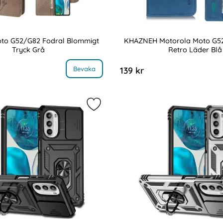
to G52/G82 Fodral Blommigt
KHAZNEH Motorola Moto G52
Tryck Grå
Retro Läder Blå
Art. nr 218135
, Motorola Moto G52/G82 Fodral Blommigt Tryck Grå
, KHAZNEH Motorola
Bevaka
139 kr
to G52/G82 Fodral Tryckt Fjäril Blå som favorit
Markera motorola Moto G52/G82 Sk