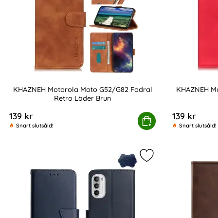
KHAZNEH Motorola Moto G52/G82 Fodral
KHAZNEH Mo
Retro Läder Brun
Art. nr 218136
Art. nr 218137
139 kr
139 kr
KHAZNEH Motorola Moto G52/G82 Fodral Retro
Köp
KHAZN
Snart slutsåld!
Snart slutsåld!
Markera motorola M