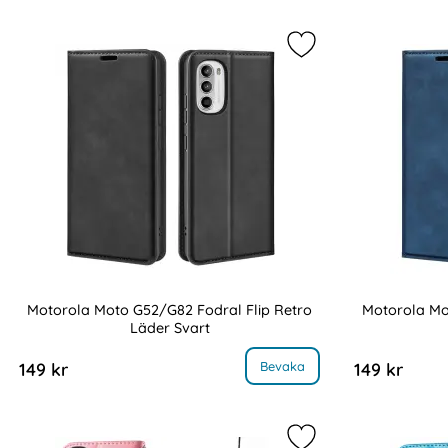
Markera motorola Mo
Motorola Moto G52/G82 Fodral Flip Retro
Motorola Mo
Läder Svart
Art. nr 218138
Art. nr 218139
, Motorola Moto G52/G82 Fodral Flip Retro Läder Svar
,
Bevaka
149 kr
149 kr
Markera motorola Mo