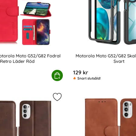
torola Moto G52/G82 Fodral
Motorola Moto G52/G82 Skal 
Retro Läder Röd
Svart
Art. nr 218151
129 kr
 Läder Brun
EH Motorola Moto G52/G82 Fodral Retro Läder Röd
Köp
Motorola Moto
Snart slutsåld!
oto G52/G82 Fodral Äkta Läder Nappa Textur Blå som favori
Markera motorola Moto G52/G82 Fo