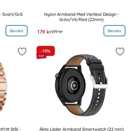
- Svart/Grå
Nylon Armband Med Vertikal Design -
Grön/Vit/Röd (22mm)
Art. nr 9316
likon Armband - Svart/Grå (22mm)
, Nylon Armband Med Vertikal Design -
rea pris
Bevaka
Bevaka
179 kr
tidigare pris
219 kr
-19%
rreband Fäste - Blå (22mm) som favorit
Markera lyxigt Metallarmband I Rostfritt Stål - Ro
Mark
ritt Stål -
Äkta Läder Armband Smartwatch (22 mm)