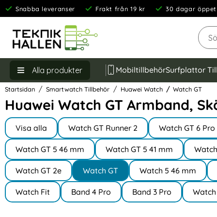
Snabba leveranser
Frakt från 19 kr
30 dagar öppet
Sök
Mobiltillbehör
Surfplattor Ti
Alla produkter
Startsidan
Smartwatch Tillbehör
Huawei Watch
Watch GT
Huawei Watch GT Armband, Skä
Underkategorier
Hoppa
till
Visa alla
Watch GT Runner 2
Watch GT 6 Pr
I Huawei Watch
produkter
Watch GT 5 46 mm
Watch GT 5 41 mm
Watch
Watch GT 2e
Watch GT
Watch 5 46 mm
Watch Fit
Band 4 Pro
Band 3 Pro
Watch 