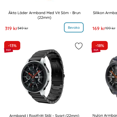
Äkta Läder Armband Med Vit Söm - Brun
Silikon Armba
(22mm)
Art. nr 9314
Art. nr 9284
, Äkta Läder Armband Med Vit Söm - Brun (22mm)
rea pris
rea pris
Bevaka
319 kr
169 kr
tidigare pris
tidigar
349 kr
199 kr
-13%
-18%
Markera armband I R
Nylon Armban
Armband I Rostfritt Stål - Svart (22mm)