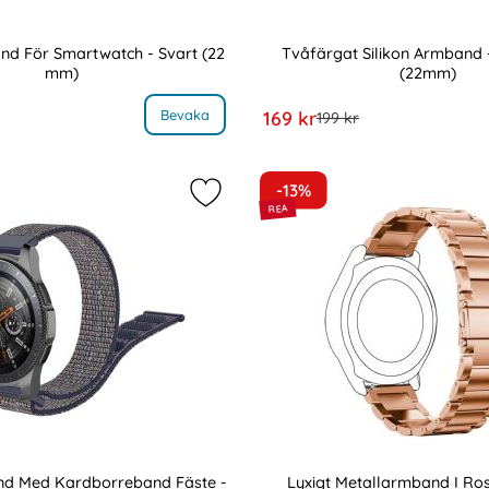
nd För Smartwatch - Svart (22
Tvåfärgat Silikon Armband 
mm)
(22mm)
Art. nr 9307
, Silikon Armband För Smartwatch - Svart (22 mm)
, Tvåfärgat Si
rea pris
Bevaka
169 kr
e pris
tidigare pris
199 kr
-13%
ostfritt Stål - Svart (22mm) som favorit
Markera nylon Armband Med Kardbo
d Med Kardborreband Fäste -
Lyxigt Metallarmband I Rostf