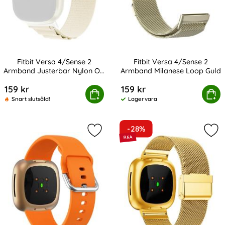
Fitbit Versa 4/Sense 2
Fitbit Versa 4/Sense 2
Armband Justerbar Nylon Off
Armband Milanese Loop Guld
Art. nr 232409
Art. nr 232393
White
159 kr
159 kr
t Versa 4/Sense 2 Armband Justerbar Nylon Off White
Köp
Fitbit Versa 4/Sense 2 Armb
Köp
Snart slutsåld!
Lagervara
Tillgänglighet:
-28%
Markera fitbit Versa 4/Sense 2 Klo
Mar