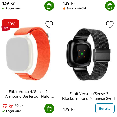
139 kr
139 kr
Fitbit Versa 4/Sense 2 Klockarmband Silikon Vit
Köp
Fitbit Versa 4/Sense 2 Kloc
Köp
Lagervara
Snart slutsåld!
Tillgänglighet:
-50%
Markera fitbit Versa 4/Sense 2 Ar
Mar
Fitbit Versa 4/Sense 2
Fitbit Versa 4/Sense 2
Armband Justerbar Nylon
Klockarmband Milanese Svart
Art. nr 232406
Orange
Art. nr 232403
rea pris
79 kr
tidigare pris
159 kr
it Versa 4/Sense 2 Armband Justerbar Nylon Orange
Köp
, Fitbit Versa 4/Sense 2 Klockarm
Bevaka
179 kr
Lagervara
Tillgänglighet: