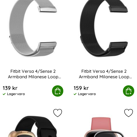
Fitbit Versa 4/Sense 2
Fitbit Versa 4/Sense 2
Armband Milanese Loop
Armband Milanese Loop
Art. nr 232395
Art. nr 232394
Silver
Svart
139 kr
159 kr
tbit Versa 4/Sense 2 Armband Milanese Loop Silver
Köp
Fitbit Versa 4/Sense 2 Armba
Köp
Lagervara
Lagervara
Tillgänglighet:
Tillgänglighet:
Markera fitbit Versa 4/Sense 2 Klo
Mar