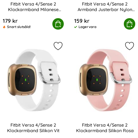
Fitbit Versa 4/Sense 2
Fitbit Versa 4/Sense 2
Klockarmband Milanese
Armband Justerbar Nylon
Art. nr 232405
Art. nr 232407
Silver
Svart
179 kr
159 kr
tbit Versa 4/Sense 2 Klockarmband Milanese Silver
Köp
Fitbit Versa 4/Sense 2 Armban
Köp
Snart slutsåld!
Lagervara
Tillgänglighet:
Markera fitbit Versa 4/Sense 2 Kloc
Mar
Fitbit Versa 4/Sense 2
Fitbit Versa 4/Sense 2
Klockarmband Silikon Vit
Klockarmband Silikon Rosa
Art. nr 232396
Art. nr 232399