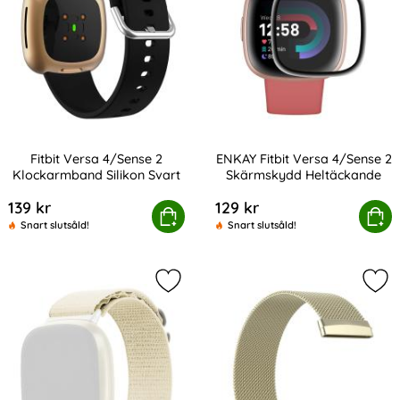
Fitbit Versa 4/Sense 2
ENKAY Fitbit Versa 4/Sense 2
Klockarmband Silikon Svart
Skärmskydd Heltäckande
Art. nr 232398
Art. nr 232391
139 kr
129 kr
itbit Versa 4/Sense 2 Klockarmband Silikon Svart
Köp
ENKAY Fitbit Versa 4/Sense 2
Köp
Snart slutsåld!
Snart slutsåld!
Markera fitbit Versa 4/Sense 2 Ar
Mar