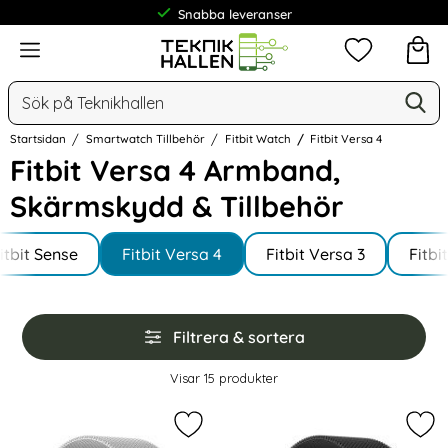
Frakt från 19 kr
Meny
Mina favorit
Sök
Ge
Sök på Teknikhallen
Startsidan
Smartwatch Tillbehör
Fitbit Watch
Fitbit Versa 4
Fitbit Versa 4 Armband,
Skärmskydd & Tillbehör
Underkategorier
Hoppa
itbit Sense
till
Fitbit Versa 4
Fitbit Versa 3
Fitbi
produkter
Hoppa
Filtrera & sortera
över
filtersektionen
Filtrera & sortera
Visar
15
produkter
produktlista
Markera fitbit Versa 4/Sense 2 Arm
Mar