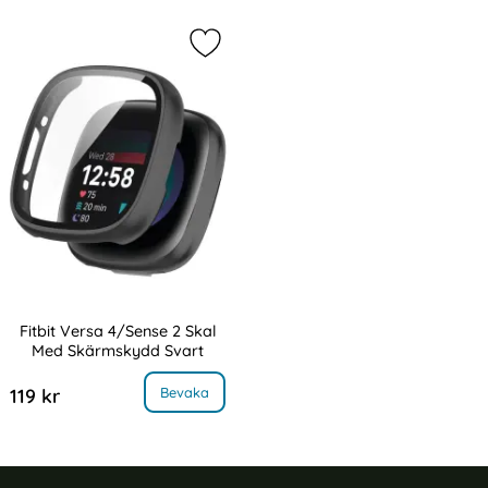
Markera fitbit Versa 4/Sense 2 Ska
Fitbit Versa 4/Sense 2 Skal
Med Skärmskydd Svart
Art. nr 232415
, Fitbit Versa 4/Sense 2 Skal Med Skärmskydd Svart
Bevaka
119 kr