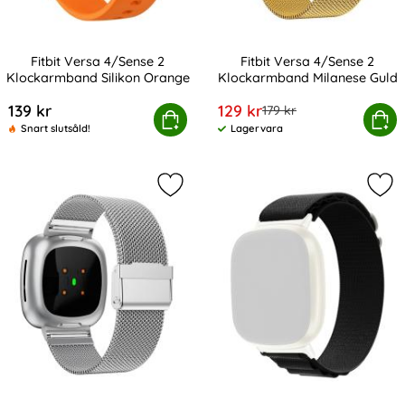
Fitbit Versa 4/Sense 2
Fitbit Versa 4/Sense 2
Klockarmband Silikon Orange
Klockarmband Milanese Guld
Art. nr 232397
Art. nr 232404
rea pris
139 kr
129 kr
tidigare pris
179 kr
tbit Versa 4/Sense 2 Klockarmband Silikon Orange
Köp
Fitbit Versa 4/Sense 2 Kloc
Köp
Snart slutsåld!
Lagervara
Tillgänglighet:
Markera fitbit Versa 4/Sense 2 Klo
Mar