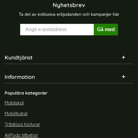
Nyhetsbrev
Ta del av exklusiva erbjudanden och kampanjer här
Gå med
Sidfot Blandad info och länkar
Kundtjänst
Information
Populära kategorier
Mobilskal
Mobilfodral
Trådlösa hörlurar
AirPods tillbehör