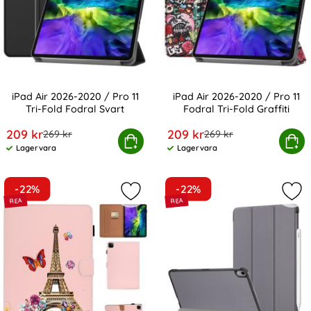
iPad Air 2026-2020 / Pro 11
iPad Air 2026-2020 / Pro 11
Tri-Fold Fodral Svart
Fodral Tri-Fold Graffiti
Art. nr 6427
Art. nr 6442
rea pris
rea pris
209 kr
209 kr
tidigare pris
tidigare pris
269 kr
269 kr
iPad Air 2026-2020 / Pro 11 Tri-Fold Fodral Svart
Köp
iPad Air 2026-2020 / Pro 11 F
Köp
Lagervara
Lagervara
Tillgänglighet:
Tillgänglighet:
-22%
-22%
Markera iPad Air 2026-2020 / Pro 11
Mark