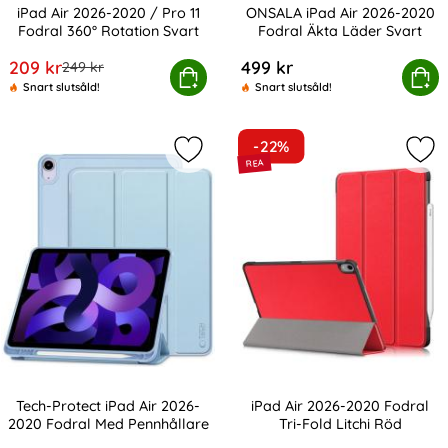
iPad Air 2026-2020 / Pro 11
ONSALA iPad Air 2026-2020
Fodral 360° Rotation Svart
Fodral Äkta Läder Svart
Art. nr 13602
Art. nr 207433
rea pris
209 kr
499 kr
tidigare pris
249 kr
d Air 2026-2020 / Pro 11 Fodral 360° Rotation Svart
Köp
ONSALA iPad Air 2026-2020 F
Köp
Snart slutsåld!
Snart slutsåld!
-22%
Markera tech-Protect iPad Air 2026
Mar
Tech-Protect iPad Air 2026-
iPad Air 2026-2020 Fodral
2020 Fodral Med Pennhållare
Tri-Fold Litchi Röd
Art. nr 229158
Art. nr 10772