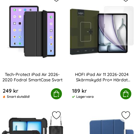
Markera tech-Protect iPad Air 202
Mar
Tech-Protect iPad Air 2026-
HOFI iPad Air 11 2026-2024
2020 Fodral SmartCase Svart
Skärmskydd Pro+ Härdat
Art. nr 208861
Art. nr 229212
Glas
249 kr
189 kr
-Protect iPad Air 2026-2020 Fodral SmartCase Svart
Köp
HOFI iPad Air 11 2026-2024 Skä
Köp
Snart slutsåld!
Lagervara
Tillgänglighet:
Markera iPad Air 11 2026-2024 Skal
Mar