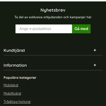
Nyhetsbrev
Ta del av exklusiva erbjudanden och kampanjer här
Gå med
Sidfot Blandad info och länkar
Kundtjänst
Information
Populära kategorier
Mobilskal
Mobilfodral
Trådlösa hörlurar