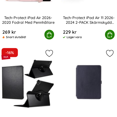
Tech-Protect iPad Air 2026-
Tech-Protect iPad Air 11 2026-
2020 Fodral Med Pennhållare
2024 2-PACK Skärmskydd
Art. nr 208086
Art. nr 243124
EasySet+
269 kr
229 kr
-Protect iPad Air 2026-2020 Fodral Med Pennhållare
Tech-Protect iPad Air 11 2026-202
Köp
Köp
Snart slutsåld!
Lagervara
Tillgänglighet:
-16%
Markera iPad Air 2026-2020 / Pro 11
Mar