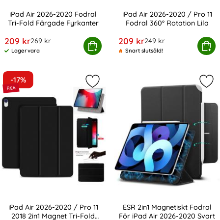
iPad Air 2026-2020 Fodral
iPad Air 2026-2020 / Pro 11
Tri-Fold Färgade Fyrkanter
Fodral 360° Rotation Lila
Art. nr 10778
Art. nr 13614
rea pris
rea pris
209 kr
209 kr
tidigare pris
tidigare pris
269 kr
249 kr
d Air 2026-2020 Fodral Tri-Fold Färgade Fyrkanter
Köp
iPad Air 2026-2020 / Pro 11 Fo
Köp
Lagervara
Snart slutsåld!
Tillgänglighet:
-17%
Markera iPad Air 2026-2020 / Pro 11
Mar
iPad Air 2026-2020 / Pro 11
ESR 2in1 Magnetiskt Fodral
2018 2in1 Magnet Tri-Fold
För iPad Air 2026-2020 Svart