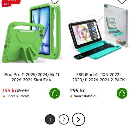
Markera iPad Pro 11 2025/2024/Air 
Mar
iPad Pro 11 2025/2024/Air 11
ESR iPad Air 10.9 2022-
2026-2024 Skal EVA
2020/11 2026-2024 2-PACK
Art. nr 231179
Art. nr 247418
Kickstand Grön
Skärmskydd Paper Feel
rea pris
199 kr
299 kr
tidigare pris
299 kr
 11 2025/2024/Air 11 2026-2024 Skal EVA Kickstand Grön
ESR iPad Air 10.9 2022-2020/11 2026-2
Köp
Köp
Snart slutsåld!
Snart slutsåld!
1
2
Nuvarande sida, sidan
av 2
Gå till sidan
av 2
Gå till nästa sida sidan 