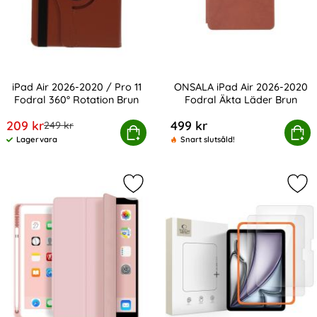
iPad Air 2026-2020 / Pro 11
ONSALA iPad Air 2026-2020
Fodral 360° Rotation Brun
Fodral Äkta Läder Brun
Art. nr 13615
Art. nr 207435
rea pris
209 kr
499 kr
tidigare pris
249 kr
d Air 2026-2020 / Pro 11 Fodral 360° Rotation Brun
Köp
ONSALA iPad Air 2026-2020 F
Köp
Lagervara
Snart slutsåld!
Tillgänglighet:
Markera tech-Protect iPad Air 2026
Mar