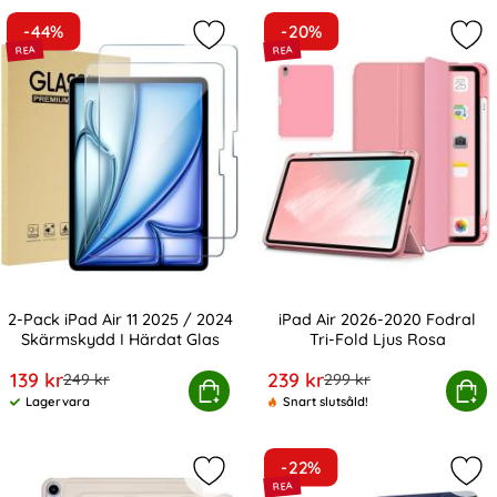
produktlista
-44%
-20%
Markera 2-Pack iPad Air 11 2025 / 
Mar
2-Pack iPad Air 11 2025 / 2024
iPad Air 2026-2020 Fodral
Skärmskydd I Härdat Glas
Tri-Fold Ljus Rosa
Art. nr 242073
Art. nr 10791
rea pris
rea pris
139 kr
239 kr
tidigare pris
tidigare pris
249 kr
299 kr
ck iPad Air 11 2025 / 2024 Skärmskydd I Härdat Glas
Köp
iPad Air 2026-2020 Fodral
Köp
Lagervara
Snart slutsåld!
Tillgänglighet:
-22%
Markera tech-Protect iPad Air 2026
Mark