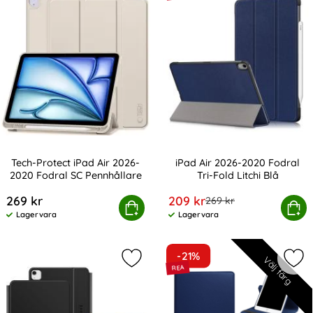
Tech-Protect iPad Air 2026-
iPad Air 2026-2020 Fodral
2020 Fodral SC Pennhållare
Tri-Fold Litchi Blå
Art. nr 233034
Art. nr 10775
rea pris
269 kr
209 kr
tidigare pris
269 kr
h-Protect iPad Air 2026-2020 Fodral SC Pennhållare
Köp
iPad Air 2026-2020 Fodral 
Köp
Lagervara
Lagervara
Tillgänglighet:
Tillgänglighet:
-21%
Välj färg
Markera t-P iPad Air 10.9 2022-202
Mar