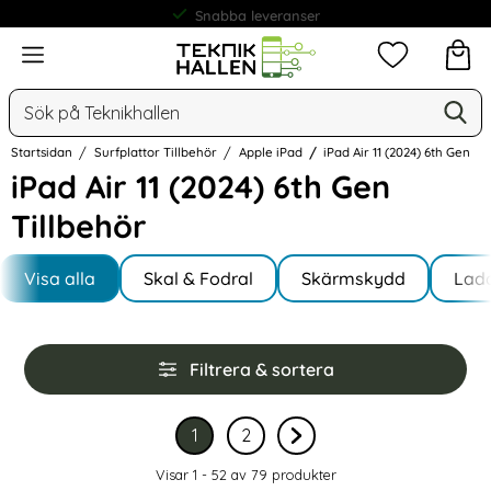
Snabba leveranser
Meny
Mina favorit
Sök
Ge
Sök på Teknikhallen
Startsidan
Surfplattor Tillbehör
Apple iPad
iPad Air 11 (2024) 6th Gen
iPad Air 11 (2024) 6th Gen
Tillbehör
Underkategorier
Hoppa
till
Visa alla
Skal & Fodral
Skärmskydd
Lad
I iPad Air 11 (2024) 6th Gen
produkter
Hoppa
Filtrera & sortera
över
filtersektionen
Filtrera & sortera
1
2
Nuvarande sida, sidan
av 2
Gå till sidan
av 2
Gå till nästa sida sidan 
Visar 1 - 52 av
79
produkter