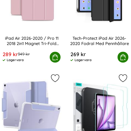
iPad Air 2026-2020 / Pro 11
Tech-Protect iPad Air 2026-
2018 2in1 Magnet Tri-Fold
2020 Fodral Med Pennhållare
Art. nr 15674
Art. nr 208084
Fodral
rea pris
289 kr
269 kr
tidigare pris
349 kr
ir 2026-2020 / Pro 11 2018 2in1 Magnet Tri-Fold Fodral
Köp
Tech-Protect iPad Air 2026-202
Köp
Lagervara
Lagervara
Tillgänglighet:
Tillgänglighet:
Markera spigen iPad Air 2026-2020 
Mar