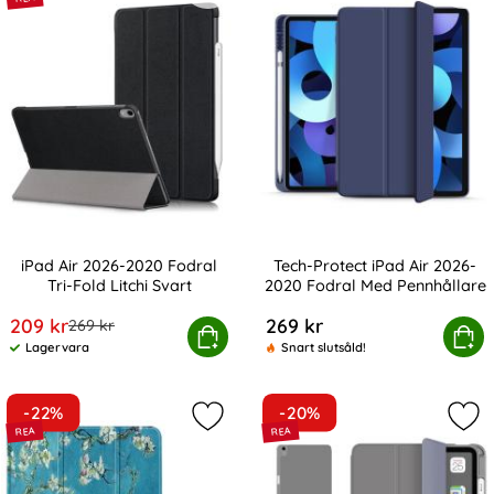
iPad Air 2026-2020 Fodral
Tech-Protect iPad Air 2026-
Tri-Fold Litchi Svart
2020 Fodral Med Pennhållare
Art. nr 10770
Art. nr 208085
rea pris
209 kr
269 kr
tidigare pris
269 kr
iPad Air 2026-2020 Fodral Tri-Fold Litchi Svart
Köp
Tech-Protect iPad Air 2026-202
Köp
Lagervara
Snart slutsåld!
Tillgänglighet:
-22%
-20%
Markera iPad Air 2026-2020 Fodral 
Mar