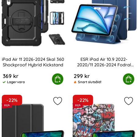
iPad Air 11 2026-2024 Skal 360
ESR iPad Air 10.9 2022-
Shockproof Hybrid Kickstand
2020/11 2026-2024 Fodral
Art. nr 246439
Art. nr 247394
Magnet Rebound
369 kr
299 kr
ir 11 2026-2024 Skal 360 Shockproof Hybrid Kickstand
ESR iPad Air 10.9 2022-2020/11 202
Köp
Köp
Lagervara
Snart slutsåld!
Tillgänglighet:
-22%
-22%
Markera iPad Air 2026-2020 / Pro 11
Mark