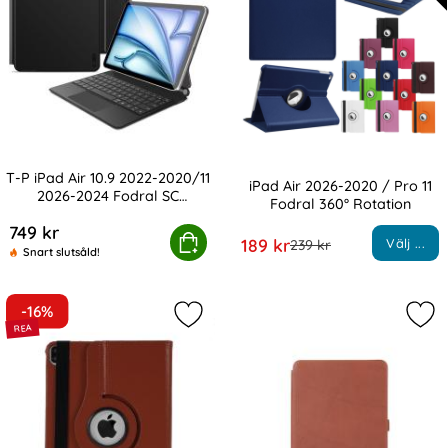
T-P iPad Air 10.9 2022-2020/11
iPad Air 2026-2020 / Pro 11
2026-2024 Fodral SC
Fodral 360° Rotation
Art. nr 241802
Tangentbord
Art. nr 13129
749 kr
 Air 10.9 2022-2020/11 2026-2024 Fodral SC Tangentbord
Köp
rea pris
189 kr
Välj ...
tidigare pris
239 kr
Snart slutsåld!
-16%
Markera iPad Air 2026-2020 / Pro 11
Mar