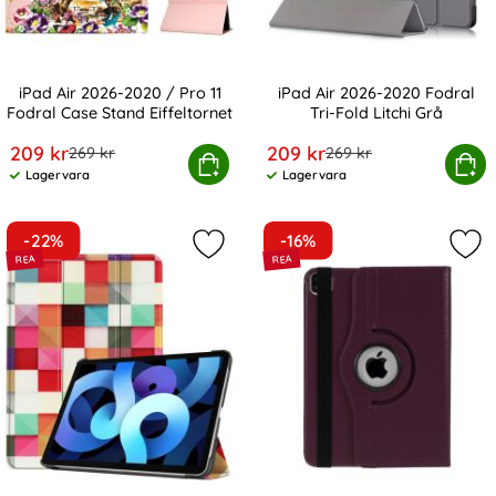
iPad Air 2026-2020 / Pro 11
iPad Air 2026-2020 Fodral
Fodral Case Stand Eiffeltornet
Tri-Fold Litchi Grå
Art. nr 6467
Art. nr 10771
rea pris
rea pris
209 kr
209 kr
tidigare pris
tidigare pris
269 kr
269 kr
Air 2026-2020 / Pro 11 Fodral Case Stand Eiffeltornet
Köp
iPad Air 2026-2020 Fodral 
Köp
Lagervara
Lagervara
Tillgänglighet:
Tillgänglighet:
-22%
-16%
Markera iPad Air 2026-2020 Fodral 
Mark