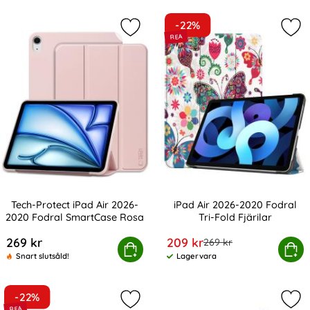
-22%
Markera tech-Protect iPad Air 202
Mark
Tech-Protect iPad Air 2026-
iPad Air 2026-2020 Fodral
2020 Fodral SmartCase Rosa
Tri-Fold Fjärilar
Art. nr 229230
Art. nr 10780
rea pris
269 kr
209 kr
tidigare pris
269 kr
-Protect iPad Air 2026-2020 Fodral SmartCase Rosa
Köp
iPad Air 2026-2020 Fodral
Köp
Snart slutsåld!
Lagervara
Tillgänglighet:
-22%
Markera iPad Air 2026-2020 Fodral T
Mar