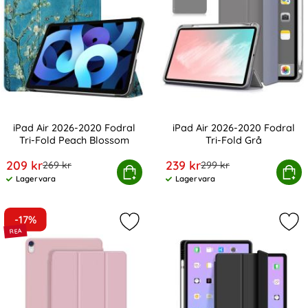
iPad Air 2026-2020 Fodral
iPad Air 2026-2020 Fodral
Tri-Fold Peach Blossom
Tri-Fold Grå
Art. nr 10782
Art. nr 10790
rea pris
rea pris
209 kr
239 kr
tidigare pris
tidigare pris
269 kr
299 kr
Pad Air 2026-2020 Fodral Tri-Fold Peach Blossom
Köp
iPad Air 2026-2020 Fod
Köp
Lagervara
Lagervara
Tillgänglighet:
Tillgänglighet:
-17%
Markera iPad Air 2026-2020 / Pro 11
Mar