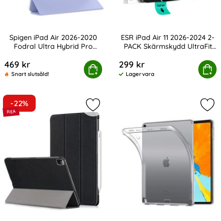
Spigen iPad Air 2026-2020
ESR iPad Air 11 2026-2024 2-
Fodral Ultra Hybrid Pro
PACK Skärmskydd UltraFit
Art. nr 229201
Art. nr 241946
Lavender
Härdat Glas
469 kr
299 kr
 iPad Air 2026-2020 Fodral Ultra Hybrid Pro Lavender
ESR iPad Air 11 2026-2024 2-PACK Sk
Köp
Köp
Snart slutsåld!
Lagervara
Tillgänglighet:
-22%
Markera iPad Air 2026-2020 / Pro 11
Mar