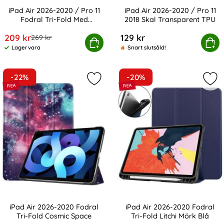
iPad Air 2026-2020 / Pro 11
iPad Air 2026-2020 / Pro 11
Fodral Tri-Fold Med
2018 Skal Transparent TPU
Art. nr 6452
Art. nr 10769
Pennhållare
rea pris
209 kr
129 kr
tidigare pris
269 kr
ir 2026-2020 / Pro 11 Fodral Tri-Fold Med Pennhållare
Köp
iPad Air 2026-2020 / Pro 11 2
Köp
Lagervara
Snart slutsåld!
Tillgänglighet:
-22%
-20%
Markera iPad Air 2026-2020 Fodral 
Mark
iPad Air 2026-2020 Fodral
iPad Air 2026-2020 Fodral
Tri-Fold Cosmic Space
Tri-Fold Litchi Mörk Blå