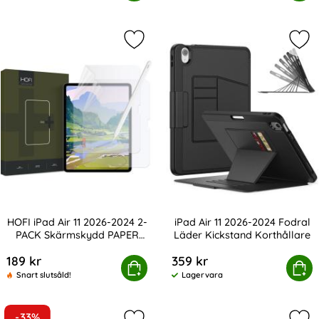
Tillgänglighet:
Markera hOFI iPad Air 11 2026-202
Mar
HOFI iPad Air 11 2026-2024 2-
iPad Air 11 2026-2024 Fodral
PACK Skärmskydd PAPER
Läder Kickstand Korthållare
Art. nr 229219
Art. nr 230140
LIKE
189 kr
359 kr
iPad Air 11 2026-2024 2-PACK Skärmskydd PAPER LIKE
Köp
iPad Air 11 2026-2024 Fodral Lä
Köp
Snart slutsåld!
Lagervara
Tillgänglighet:
-33%