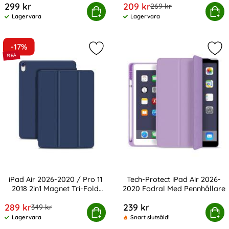
rea pris
299 kr
209 kr
tidigare pris
269 kr
-Protect iPad Air 2026-2020 Fodral Med Pennhållare
Köp
iPad Air 2026-2020 Fodral 
Köp
Lagervara
Lagervara
Tillgänglighet:
Tillgänglighet:
-17%
Markera iPad Air 2026-2020 / Pro 11
Mar
iPad Air 2026-2020 / Pro 11
Tech-Protect iPad Air 2026-
2018 2in1 Magnet Tri-Fold
2020 Fodral Med Pennhållare
Art. nr 15675
Art. nr 212476
Fodral
rea pris
289 kr
239 kr
tidigare pris
349 kr
ir 2026-2020 / Pro 11 2018 2in1 Magnet Tri-Fold Fodral
Köp
Tech-Protect iPad Air 2026-202
Köp
Lagervara
Snart slutsåld!
Tillgänglighet: