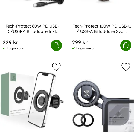
Tech-Protect 60W PD USB-
Tech-Protect 100W PD USB-C
C/USB-A Billaddare Inkl.
/ USB-A Billaddare Svart
Art. nr 241860
Art. nr 241863
Kabel Svart
229 kr
299 kr
otect 60W PD USB-C/USB-A Billaddare Inkl. Kabel Svart
Köp
Tech-Protect 100W PD USB-C /
Köp
Lagervara
Lagervara
Tillgänglighet:
Tillgänglighet:
Markera tech-Protect MagSafe Mobil
Mar