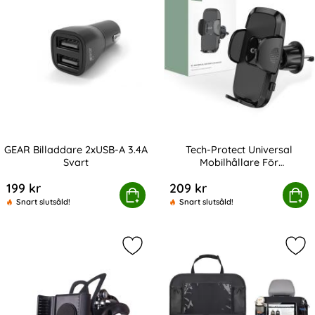
GEAR Billaddare 2xUSB-A 3.4A
Tech-Protect Universal
Svart
Mobilhållare För
Art. nr 208016
Art. nr 208118
Luftventilation Svart
199 kr
209 kr
GEAR Billaddare 2xUSB-A 3.4A Svart
Köp
Tech-Protect Universal Mobilhållar
Köp
Snart slutsåld!
Snart slutsåld!
Markera gEAR Mobilhållare 360 mont
Mar