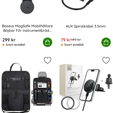
Baseus MagSafe Mobilhållare
AUX Spiralkabel 3.5mm
Böjbar För Instrumentbräda
Art. nr 228506
Art. nr 228583
Svart
rea pris
299 kr
79 kr
tidigare pris
149 kr
MagSafe Mobilhållare Böjbar För Instrumentbräda Svart
Köp
AUX Spiralkab
Köp
Snart slutsåld!
Snart slutsåld!
Markera organiseringsväska För Bil
Mar