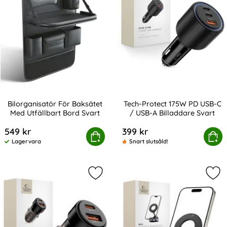
Bilorganisatör För Baksätet
Tech-Protect 175W PD USB-C
Med Utfällbart Bord Svart
/ USB-A Billaddare Svart
Art. nr 235460
Art. nr 241861
549 kr
399 kr
organisatör För Baksätet Med Utfällbart Bord Svart
Köp
Tech-Protect 175W PD USB-C /
Köp
Lagervara
Snart slutsåld!
Tillgänglighet:
Markera tech-Protect 75W PD USB-C
Mar