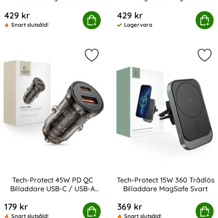
Art. nr 234667
Art. nr 246739
Instrumentbräda/Ventilation
Billaddare Svart
429 kr
429 kr
agSafe Billaddare CryoBoost För Instrumentbräda/Venti
Köp
Tech-Protect 25W Qi2.2 Magnetis
Köp
Snart slutsåld!
Lagervara
Tillgänglighet:
Markera tech-Protect 45W PD QC Bi
Mar
Tech-Protect 45W PD QC
Tech-Protect 15W 360 Trådlös
Billaddare USB-C / USB-A
Billaddare MagSafe Svart
Art. nr 241879
Art. nr 207110
Svart
179 kr
369 kr
-Protect 45W PD QC Billaddare USB-C / USB-A Svart
Köp
Tech-Protect 15W 360 Trådlös 
Köp
Snart slutsåld!
Snart slutsåld!