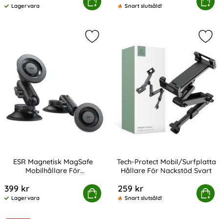
igen 113W USB-C / USB-A Billaddare Essential Svart
ESR Magnetisk MagSafe Mobilhållar
Köp
Köp
Lagervara
Snart slutsåld!
Tillgänglighet:
Markera eSR Magnetisk MagSafe Mo
Mar
ESR Magnetisk MagSafe
Tech-Protect Mobil/Surfplatta
Mobilhållare För
Hållare För Nackstöd Svart
Art. nr 247342
Art. nr 209153
Instrumentbräda OmniLock
399 kr
259 kr
tisk MagSafe Mobilhållare För Instrumentbräda OmniLo
Köp
Tech-Protect Mobil/Surfplatta H
Köp
Lagervara
Snart slutsåld!
Tillgänglighet: