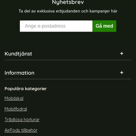
Nyhetsbrev
Ta del av exklusiva erbjudanden och kampanjer här
Gå med
Sidfot Blandad info och länkar
Kundtjänst
Information
Populära kategorier
Mobilskal
Mobilfodral
Trådlösa hörlurar
AirPods tillbehör