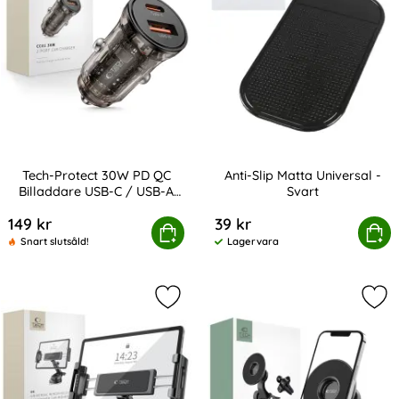
Tech-Protect 30W PD QC
Anti-Slip Matta Universal -
Billaddare USB-C / USB-A
Svart
Art. nr 241880
Art. nr 10530
Svart
149 kr
39 kr
-Protect 30W PD QC Billaddare USB-C / USB-A Svart
Köp
Anti-Slip Matta Univ
Köp
Snart slutsåld!
Lagervara
Tillgänglighet:
Markera tech-Protect Surfplatta Hå
Mar