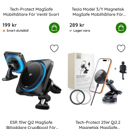
Tech-Protect MagSafe
Tesla Model 3/Y Magnetisk
Mobilhållare För Ventil Svart
MagSafe Mobilhållare För
Art. nr 210605
Art. nr 230399
Skärm Grå
199 kr
289 kr
ech-Protect MagSafe Mobilhållare För Ventil Svart
Tesla Model 3/Y Magnetisk MagSafe
Köp
Köp
Snart slutsåld!
Lagervara
Tillgänglighet:
Markera eSR 15W Qi2 MagSafe Billa
Mar
ESR 15W Qi2 MagSafe
Tech-Protect 25W Qi2.2
Billaddare CryoBoost För
Magnetisk MagSafe