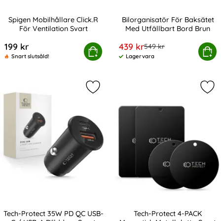
Spigen Mobilhållare Click.R
Bilorganisatör För Baksätet
För Ventilation Svart
Med Utfällbart Bord Brun
Art. nr 232121
Art. nr 235461
rea pris
199 kr
439 kr
tidigare pris
549 kr
Spigen Mobilhållare Click.R För Ventilation Svart
Köp
Bilorganisatör För Baksätet M
Köp
Snart slutsåld!
Lagervara
Tillgänglighet:
Markera tech-Protect 35W PD QC US
Mar
Tech-Protect 35W PD QC USB-
Tech-Protect 4-PACK