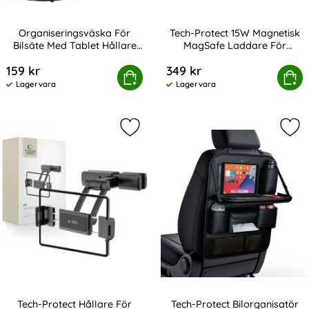
Organiseringsväska För
Tech-Protect 15W Magnetisk
Bilsäte Med Tablet Hållare
MagSafe Laddare För
Art. nr 231129
Art. nr 238707
Svart
Luftventil Svart
159 kr
349 kr
niseringsväska För Bilsäte Med Tablet Hållare Svart
Tech-Protect 15W Magnetisk MagSafe
Köp
Köp
Lagervara
Lagervara
Tillgänglighet:
Tillgänglighet:
Markera tech-Protect Hållare För S
Mar
Tech-Protect Hållare För
Tech-Protect Bilorganisatör