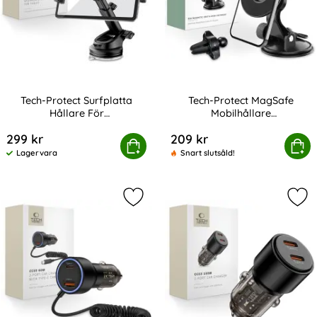
Tech-Protect Surfplatta
Tech-Protect MagSafe
Hållare För
Mobilhållare
Art. nr 238792
Art. nr 210606
Vindruta/Instrumentbräda
Instrumentbräda/Ventil Svart
299 kr
209 kr
otect Surfplatta Hållare För Vindruta/Instrumentbräda
Tech-Protect MagSafe Mobilhållare 
Köp
Köp
Lagervara
Snart slutsåld!
Tillgänglighet:
Markera tech-Protect 60W PD USB-C/
Mar