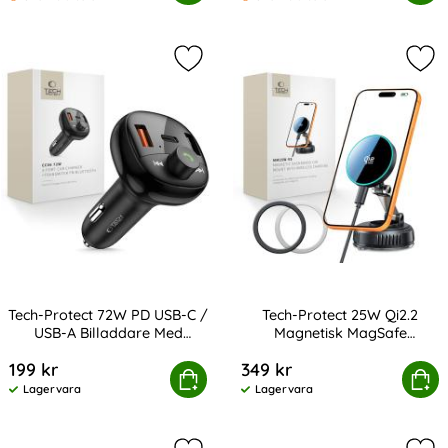
Markera tech-Protect 72W PD USB-C
Mar
Tech-Protect 72W PD USB-C /
Tech-Protect 25W Qi2.2
USB-A Billaddare Med
Magnetisk MagSafe
Art. nr 241875
Art. nr 246738
Bluetooth FM Sändare
Billaddare Svart
199 kr
349 kr
 72W PD USB-C / USB-A Billaddare Med Bluetooth FM Sä
Köp
Tech-Protect 25W Qi2.2 Magnetis
Köp
Lagervara
Lagervara
Tillgänglighet:
Tillgänglighet: