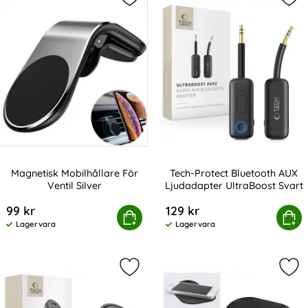
Markera magnetisk Mobilhållare För 
Mar
Magnetisk Mobilhållare För
Tech-Protect Bluetooth AUX
Ventil Silver
Ljudadapter UltraBoost Svart
Art. nr 219424
Art. nr 247619
99 kr
129 kr
Magnetisk Mobilhållare För Ventil Silver
Köp
Tech-Protect Bluetooth AUX Lju
Köp
Lagervara
Lagervara
Tillgänglighet:
Tillgänglighet:
Markera tech-Protect 30W PD QC Bi
Mark