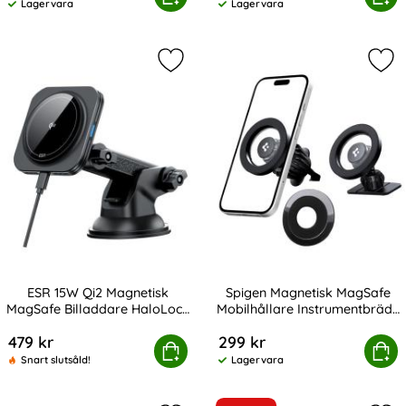
Lagervara
Lagervara
Tillgänglighet:
Tillgänglighet:
Markera eSR 15W Qi2 Magnetisk Mag
Mar
ESR 15W Qi2 Magnetisk
Spigen Magnetisk MagSafe
MagSafe Billaddare HaloLock
Mobilhållare Instrumentbräda
Art. nr 237921
Art. nr 242833
Svart
/ Ventil
479 kr
299 kr
5W Qi2 Magnetisk MagSafe Billaddare HaloLock Svart
Spigen Magnetisk MagSafe Mobilhåll
Köp
Köp
Snart slutsåld!
Lagervara
Tillgänglighet: