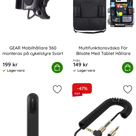
GEAR Mobilhållare 360
Multifunktionsväska För
monteras på cykelstyre Svart
Bilsäte Med Tablet Hållare
Art. nr 208421
Art. nr 225194
Från
199 kr
149 kr
AR Mobilhållare 360 monteras på cykelstyre Svart
Köp
Multifunktionsväska För Bils
Köp
Lagervara
Lagervara
Tillgänglighet:
Tillgänglighet:
-47%
Markera baseus MagSafe Mobilhålla
Mar