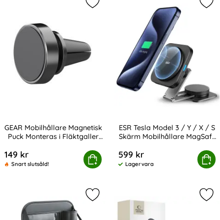
Markera gEAR Mobilhållare Magnetis
Mar
GEAR Mobilhållare Magnetisk
ESR Tesla Model 3 / Y / X / S
Puck Monteras i Fläktgaller
Skärm Mobilhållare MagSafe
Art. nr 207741
Art. nr 226351
Svart
Laddare
149 kr
599 kr
bilhållare Magnetisk Puck Monteras i Fläktgaller Svart
ESR Tesla Model 3 / Y / X / S Skärm
Köp
Köp
Snart slutsåld!
Lagervara
Tillgänglighet:
Markera bilorganisatör För Baksäte
Mar