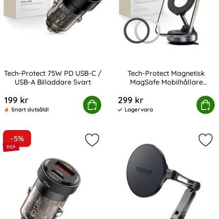
Tech-Protect 75W PD USB-C /
Tech-Protect Magnetisk
USB-A Billaddare Svart
MagSafe Mobilhållare
Art. nr 241864
Art. nr 243118
Instrumentbräda
199 kr
299 kr
ch-Protect 75W PD USB-C / USB-A Billaddare Svart
Tech-Protect Magnetisk MagSafe M
Köp
Köp
Snart slutsåld!
Lagervara
Tillgänglighet:
-5%
Markera tech-Protect 45W PD QC US
Mar