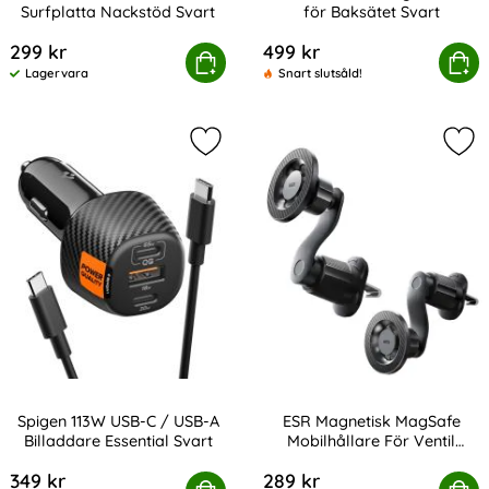
Surfplatta Nackstöd Svart
för Baksätet Svart
Art. nr 238789
Art. nr 243057
299 kr
499 kr
ch-Protect Hållare För Surfplatta Nackstöd Svart
Köp
Tech-Protect Bilorganisatö
Köp
Lagervara
Snart slutsåld!
Tillgänglighet:
Markera spigen 113W USB-C / USB-A 
Mar
Spigen 113W USB-C / USB-A
ESR Magnetisk MagSafe
Billaddare Essential Svart
Mobilhållare För Ventil
Art. nr 245590
Art. nr 247341
OmniLock Svart
349 kr
289 kr