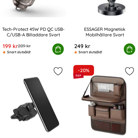
Tech-Protect 45W PD QC USB-
ESSAGER Magnetisk
C/USB-A Billaddare Svart
Mobilhållare Svart
Art. nr 216970
Art. nr 230386
rea pris
199 kr
249 kr
tidigare pris
209 kr
h-Protect 45W PD QC USB-C/USB-A Billaddare Svart
Köp
ESSAGER Magnetisk Mob
Köp
Snart slutsåld!
Snart slutsåld!
-20%
Markera spigen Mobilhållare Click.R 
Mar