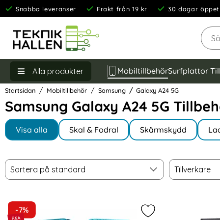
Snabba leveranser
Frakt från 19 kr
30 dagar öppet
Sök
Mobiltillbehör
Surfplattor Ti
Alla produkter
Startsidan
Mobiltillbehör
Samsung
Galaxy A24 5G
Samsung Galaxy A24 5G Tillbeh
Underkategorier
Hoppa
till
Visa alla
Skal & Fodral
Skärmskydd
La
I Galaxy A24 5G
produkter
Filtrera & sortera
Sortera
Tillverkare
Hoppa
Sortera på standard
Tillverkare
över
filtersektionen
produktlista
-7%
Markera samsung Ga