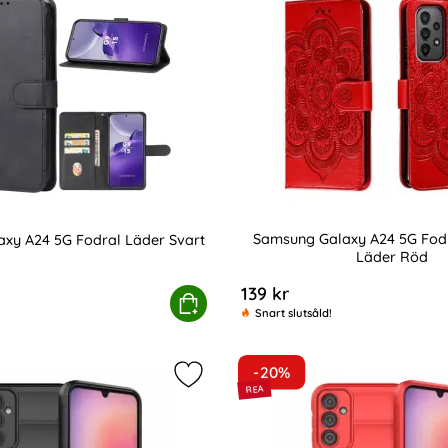
Samsung Galaxy A24 5G Fod
xy A24 5G Fodral Läder Svart
Läder Röd
Art. nr 218466
139 kr
der Blå
Samsung Galaxy A24 5G Fodral Läder Svart
Köp
Samsung Galaxy
Snart slutsåld!
-20%
laxy A24 5G Skal TPU Svart som favorit
Markera samsung Galaxy A24 5G Ska