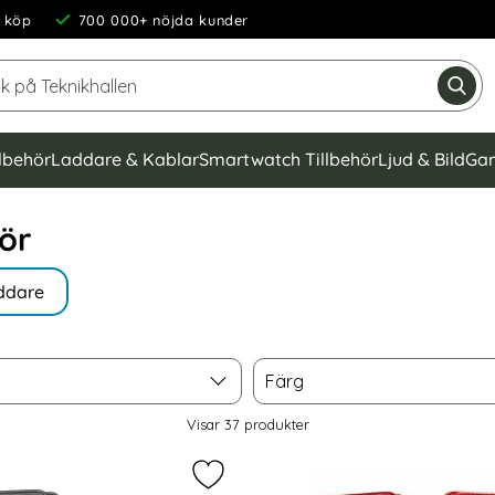
 köp
700 000+ nöjda kunder
Sök på Teknikhallen
Gen
llbehör
Laddare & Kablar
Smartwatch Tillbehör
Ljud & Bild
Gam
ör
ddare
Färg
Färg
Visar
37
produkter
laxy A24 5G Fodral Mandala Läder Blå som favorit
Markera samsung Galaxy A24 5G Fod