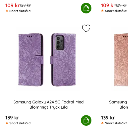
rea pris
rea pris
109 kr
109 kr
tidigare pris
tidigar
129 kr
129 kr
Samsung Galaxy A24 5G Skal Ring Hybrid Ar
Köp
Snart slutsåld!
Snart slutsåld!
Markera samsung Ga
Samsung Galaxy A24 5G Fodral Med
Samsung 
Blommigt Tryck Lila
Blom
Art. nr 218474
Art. nr 218475
139 kr
139 kr
Samsung Galaxy A24 5G Fodral Med Blommigt T
Köp
Samsun
Snart slutsåld!
Snart slutsåld!