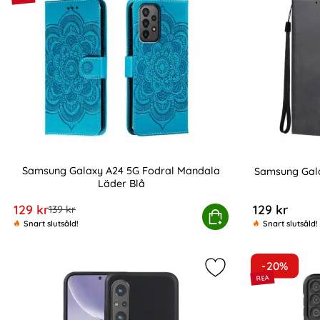
Samsung Galaxy A24 5G Fodral Mandala
Samsung Gala
Läder Blå
Art. nr 218472
Art. nr 218464
rea pris
129 kr
129 kr
tidigare pris
139 kr
Samsung Galaxy A24 5G Fodral Mandala Lä
Köp
Snart slutsåld!
Snart slutsåld!
-20%
Markera samsung Ga