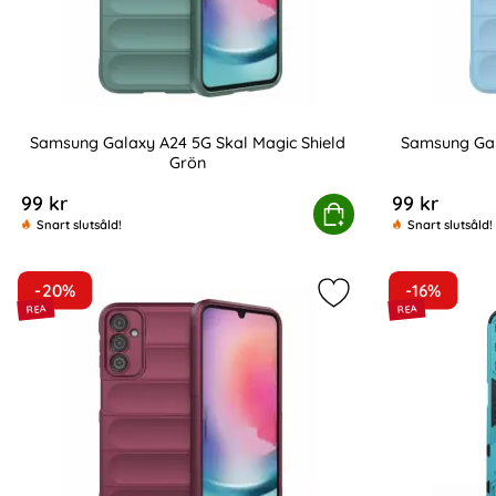
Samsung Galaxy A24 5G Skal Magic Shield
Samsung Gal
Grön
Art. nr 218448
Art. nr 218449
99 kr
99 kr
Samsung Galaxy A24 5G Skal Magic Shield
Köp
S
Snart slutsåld!
Snart slutsåld!
-20%
-16%
Markera samsung Gal