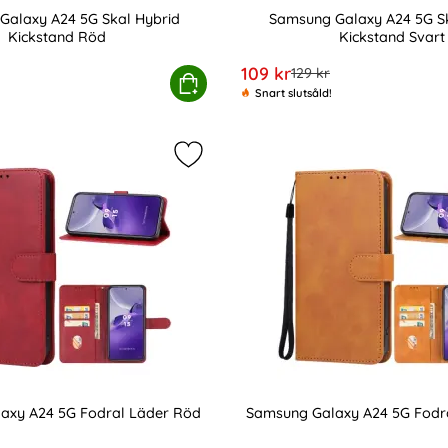
Galaxy A24 5G Skal Hybrid
Samsung Galaxy A24 5G Sk
Kickstand Röd
Kickstand Svart
Art. nr 218458
rea pris
109 kr
e pris
tidigare pris
129 kr
and Grå
amsung Galaxy A24 5G Skal Hybrid Kickstand Röd
Köp
Samsung Galaxy 
Snart slutsåld!
laxy A24 5G Skal Ring Hybrid Armor Blå som favorit
Markera samsung Galaxy A24 5G Fo
axy A24 5G Fodral Läder Röd
Samsung Galaxy A24 5G Fodra
Art. nr 218463