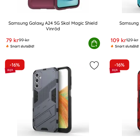
Samsung Galaxy A24 5G Skal Magic Shield
Samsung 
Vinröd
Art. nr 218452
Art. nr 218453
rea pris
rea pris
79 kr
109 kr
tidigare pris
tidigar
99 kr
129 kr
Samsung Galaxy A24 5G Skal Magic Shield 
Köp
S
Snart slutsåld!
Snart slutsåld!
-16%
-16%
Markera samsung Ga