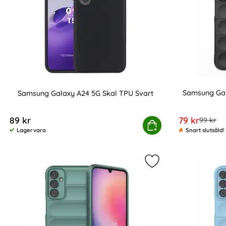
Samsung Gal
Samsung Galaxy A24 5G Skal TPU Svart
Art. nr 218444
Art. nr 218445
rea pris
89 kr
79 kr
tidigare
99 kr
Samsung Galaxy A24 5G Skal TPU Sva
Köp
Lagervara
Snart slutsåld!
Tillgänglighet:
Markera samsung Ga