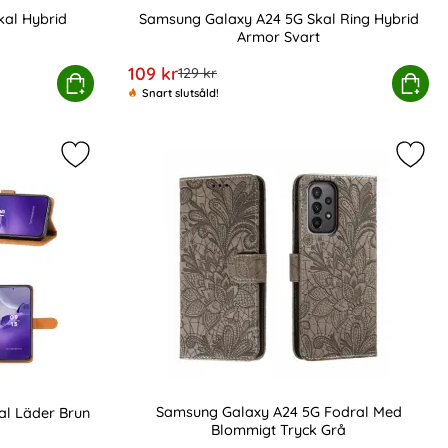
al Hybrid
Samsung Galaxy A24 5G Skal Ring Hybrid
Armor Svart
Art. nr 218459
rea pris
109 kr
tidigare pris
129 kr
A24 5G Skal Hybrid Kickstand Svart
Köp
Samsung Galaxy A24 5G Skal Ri
Köp
Snart slutsåld!
dral Läder Röd som favorit
Markera samsung Galaxy A24 5G Fodral Läder Brun
Mark
Samsung Galaxy A24 5G Fodral Med
l Läder Brun
Blommigt Tryck Grå
Art. nr 218473