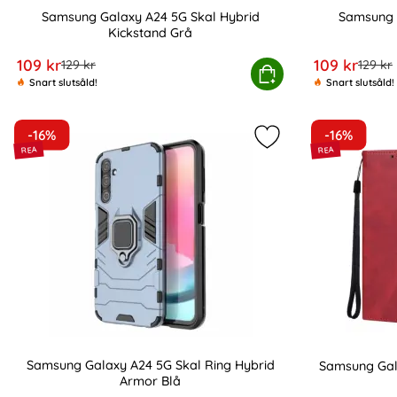
Samsung Galaxy A24 5G Skal Hybrid
Samsung 
Kickstand Grå
Art. nr 218456
Art. nr 218457
rea pris
rea pris
109 kr
109 kr
tidigare pris
tidigar
129 kr
129 kr
Samsung Galaxy A24 5G Skal Hybrid Kickst
Köp
S
Snart slutsåld!
Snart slutsåld!
-16%
-16%
Markera samsung Ga
Samsung Galaxy A24 5G Skal Ring Hybrid
Samsung Gal
Armor Blå
Art. nr 218461
Art. nr 218462