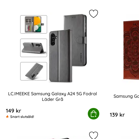
Markera lC.IMEEKE 
LC.IMEEKE Samsung Galaxy A24 5G Fodral
Samsung Ga
Läder Grå
Art. nr 218479
Art. nr 218469
149 kr
LC.IMEEKE Samsung Galaxy A24 5G Fodral L
Köp
139 kr
Snart slutsåld!
Markera samsung Ga