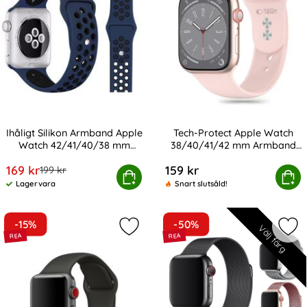
Ihåligt Silikon Armband Apple
Tech-Protect Apple Watch
Watch 42/41/40/38 mm
38/40/41/42 mm Armband
Art. nr 18327
Art. nr 232972
(M/L) - Mörk Blå/Svart
Silikon Rosa
rea pris
169 kr
159 kr
tidigare pris
199 kr
n Armband Apple Watch 42/41/40/38 mm (M/L) - Mörk Blå
Tech-Protect Apple Watch 38/40/41
Köp
Köp
Lagervara
Snart slutsåld!
Tillgänglighet:
-15%
-50%
Välj färg
Markera silikon Armband Apple Wat
Mar