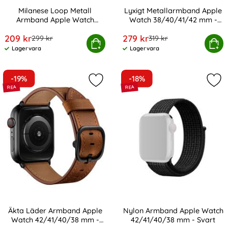
Milanese Loop Metall
Lyxigt Metallarmband Apple
Armband Apple Watch
Watch 38/40/41/42 mm -
Art. nr 12925
Art. nr 12977
42/41/40/38 mm - Guld
Roséguld
rea pris
rea pris
209 kr
279 kr
tidigare pris
tidigare pris
299 kr
319 kr
Loop Metall Armband Apple Watch 42/41/40/38 mm - Gu
Lyxigt Metallarmband Apple Watch
Köp
Köp
Lagervara
Lagervara
Tillgänglighet:
Tillgänglighet:
-19%
-18%
Markera Äkta Läder Armband Apple
Mar
Äkta Läder Armband Apple
Nylon Armband Apple Watch
Watch 42/41/40/38 mm -
42/41/40/38 mm - Svart