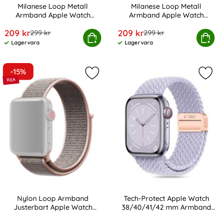
Milanese Loop Metall
Milanese Loop Metall
Armband Apple Watch
Armband Apple Watch
Art. nr 12922
Art. nr 12924
42/41/40/38 mm - Silver
42/41/40/38 mm - Roséguld
rea pris
rea pris
209 kr
209 kr
tidigare pris
tidigare pris
299 kr
299 kr
oop Metall Armband Apple Watch 42/41/40/38 mm - Silv
Milanese Loop Metall Armband Apple W
Köp
Köp
Lagervara
Lagervara
Tillgänglighet:
Tillgänglighet:
-15%
Markera nylon Loop Armband Juste
Mar
Nylon Loop Armband
Tech-Protect Apple Watch
Justerbart Apple Watch
38/40/41/42 mm Armband
Art. nr 18373
Art. nr 232940
42/41/40/38 mm - Roséguld
NylonMag