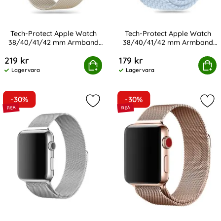
Tech-Protect Apple Watch
Tech-Protect Apple Watch
38/40/41/42 mm Armband
38/40/41/42 mm Armband
Art. nr 233008
Art. nr 238316
MilaneseBand
NylonMag
219 kr
179 kr
ect Apple Watch 38/40/41/42 mm Armband MilaneseBa
Tech-Protect Apple Watch 38/40/
Köp
Köp
Lagervara
Lagervara
Tillgänglighet:
Tillgänglighet:
-30%
-30%
Markera milanese Loop Metall Armb
Mar