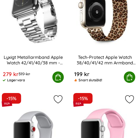
Lyxigt Metallarmband Apple
Tech-Protect Apple Watch
Watch 42/41/40/38 mm -
38/40/41/42 mm Armband
Art. nr 6934
Art. nr 246711
Silver
Lamano Panther
rea pris
279 kr
199 kr
tidigare pris
319 kr
 Metallarmband Apple Watch 42/41/40/38 mm - Silver
Tech-Protect Apple Watch 38/40/41/
Köp
Köp
Lagervara
Snart slutsåld!
Tillgänglighet:
-15%
-15%
Markera silikon Armband Apple Wat
Mar