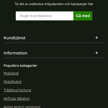
Ta del av exklusiva erbjudanden och kampanjer här
Gå med
Sidfot Blandad info och länkar
Kundtjänst
Information
Populära kategorier
Mobilskal
Mobilfodral
Trådlösa hörlurar
AirPods tillbehör
Apple Watch armband