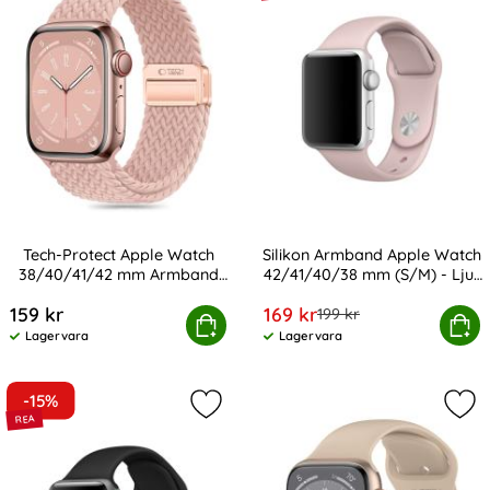
Tech-Protect Apple Watch
Silikon Armband Apple Watch
38/40/41/42 mm Armband
42/41/40/38 mm (S/M) - Ljus
Art. nr 232941
Art. nr 12911
NylonMag
Rosa
rea pris
159 kr
169 kr
tidigare pris
199 kr
otect Apple Watch 38/40/41/42 mm Armband NylonMag
Silikon Armband Apple Watch 42/41
Köp
Köp
Lagervara
Lagervara
Tillgänglighet:
Tillgänglighet:
-15%
Markera silikon Armband Apple Wat
Mar