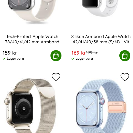
Tech-Protect Apple Watch
Silikon Armband Apple Watch
38/40/41/42 mm Armband
42/41/40/38 mm (S/M) - Vit
Art. nr 232973
Art. nr 12907
Silikon Starlight
rea pris
159 kr
169 kr
tidigare pris
199 kr
ct Apple Watch 38/40/41/42 mm Armband Silikon Starlig
Köp
Silikon Armband Apple Watch 42
Köp
Lagervara
Lagervara
Tillgänglighet:
Tillgänglighet:
Markera tech-Protect Apple Watch
Mar