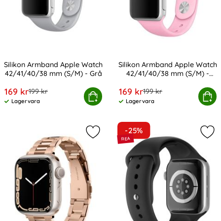
Silikon Armband Apple Watch
Silikon Armband Apple Watch
42/41/40/38 mm (S/M) - Grå
42/41/40/38 mm (S/M) -
Art. nr 12909
Art. nr 12910
Rosa
rea pris
rea pris
169 kr
169 kr
tidigare pris
tidigare pris
199 kr
199 kr
on Armband Apple Watch 42/41/40/38 mm (S/M) - Grå
Köp
Silikon Armband Apple Watch 42
Köp
Lagervara
Lagervara
Tillgänglighet:
Tillgänglighet:
-25%
Markera spigen Apple Watch 38/40
Mar