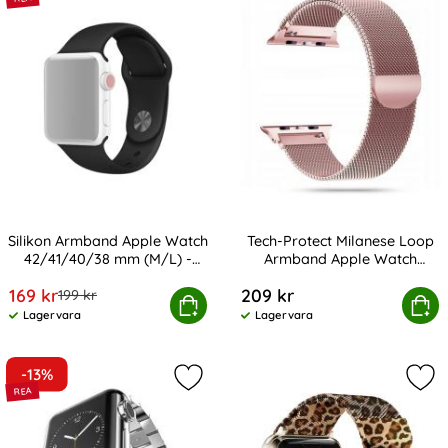
Silikon Armband Apple Watch
Tech-Protect Milanese Loop
42/41/40/38 mm (M/L) -
Armband Apple Watch
Art. nr 12963
Art. nr 207274
Svart
38/40/41/42 mm
rea pris
169 kr
209 kr
tidigare pris
199 kr
n Armband Apple Watch 42/41/40/38 mm (M/L) - Svart
Tech-Protect Milanese Loop Armban
Köp
Köp
Lagervara
Lagervara
Tillgänglighet:
Tillgänglighet:
-13%
Markera lyxigt Metallarmband Appl
Mar