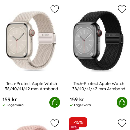
produktlista
Markera tech-Protect Apple Watc
Mar
Tech-Protect Apple Watch
Tech-Protect Apple Watch
38/40/41/42 mm Armband
38/40/41/42 mm Armband
Art. nr 232938
Art. nr 232939
NylonMag
NylonMag Black
159 kr
159 kr
otect Apple Watch 38/40/41/42 mm Armband NylonMag
Tech-Protect Apple Watch 38/40/41/
Köp
Köp
Lagervara
Lagervara
Tillgänglighet:
Tillgänglighet:
-15%
Markera tech-Protect Apple Watc
Mar