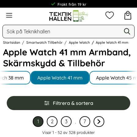
30 dagar öppet köp
Meny
Mina favorit
Sök
Ge
Sök på Teknikhallen
Startsidan
Smartwatch Tillbehör
Apple Watch
Apple Watch 41 mm
Apple Watch 41 mm Armband,
Skärmskydd & Tillbehör
Underkategorier
Hoppa
tch 38 mm
till
Apple Watch 41 mm
Apple Watch 45 
produkter
Hoppa
Filtrera & sortera
över
filtersektionen
Filtrera & sortera
Hoppar över sidorna 4 till 6
1
2
3
7
.
Nuvarande sida, sidan
av 7
Gå till sidan
av 7
Gå till sidan
av 7
Gå till sidan
av 7
Gå till nästa sida
Visar 1 - 52 av
328
produkter