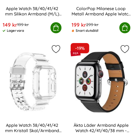
Apple Watch 38/40/41/42
ColorPop Milanese Loop
mm Silikon Armband (M/L)
Metall Armband Apple Watch
Art. nr 224918
Art. nr 225018
Mörk Grön
38/40/41/42 mm
rea pris
rea pris
149 kr
199 kr
tidigare pris
tidigare pris
199 kr
299 kr
atch 38/40/41/42 mm Silikon Armband (M/L) Mörk Grön
ColorPop Milanese Loop Metall Armba
Köp
Köp
Lagervara
Snart slutsåld!
Tillgänglighet:
-19%
Markera apple Watch 38/40/41/42 
Mar
Apple Watch 38/40/41/42
Äkta Läder Armband Apple
mm Kristall Skal/Armband
Watch 42/41/40/38 mm -