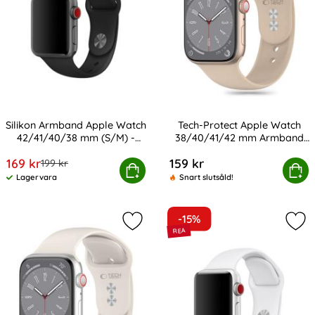
Silikon Armband Apple Watch
Tech-Protect Apple Watch
42/41/40/38 mm (S/M) -
38/40/41/42 mm Armband
Art. nr 12906
Art. nr 232962
Svart
Silikon Walnut
rea pris
169 kr
159 kr
tidigare pris
199 kr
n Armband Apple Watch 42/41/40/38 mm (S/M) - Svart
Tech-Protect Apple Watch 38/40/41/
Köp
Köp
Lagervara
Snart slutsåld!
Tillgänglighet:
-15%
Markera tech-Protect Apple Watch 
Mar