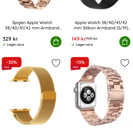
Spigen Apple Watch
Apple Watch 38/40/41/42
38/40/41/42 mm Armband
mm Silikon Armband (S/M)
Art. nr 232456
Art. nr 224922
Modern Fit Roséguld
Svart
rea pris
329 kr
149 kr
tidigare pris
199 kr
ple Watch 38/40/41/42 mm Armband Modern Fit Roségu
Köp
Apple Watch 38/40/41/42 mm Sil
Köp
Lagervara
Lagervara
Tillgänglighet:
Tillgänglighet:
-30%
-13%
Markera milanese Loop Metall Arm
Mar