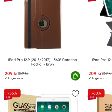
iPad Pro 12.9 (2015/2017) - 360° Rotation
iPad Pro 12.
Fodral - Brun
Art. nr 16723
Art. nr 16717
rea pris
rea pris
209 kr
209 kr
tidigare pris
tidiga
269 kr
269 k
iPad Pro 12.9 (2015/2017) - 360° Rotation Fodr
Köp
iPad
Lagervara
Lagervara
Tillgänglighet:
Tillgänglighet:
-55%
-60%
Markera iPad Pro 12