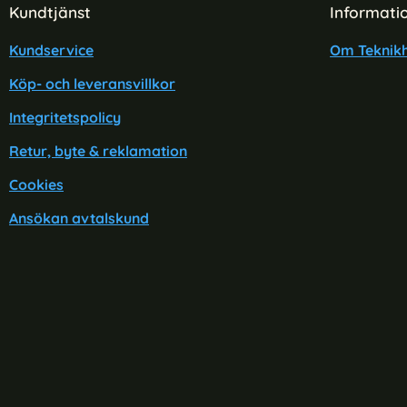
Sidfot Blandad info och länkar
Kundtjänst
Informati
Kundservice
Om Teknikh
Köp- och leveransvillkor
Integritetspolicy
Retur, byte & reklamation
Cookies
Ansökan avtalskund