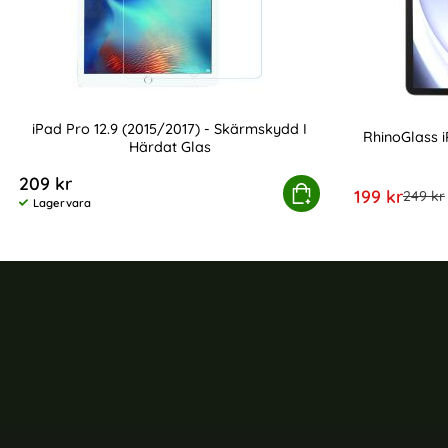
iPad Pro 12.9 (2015/2017) - Skärmskydd I
RhinoGlass i
Härdat Glas
Art. nr 17105
Art. nr 224896
209 kr
iPad Pro 12.9 (2015/2017) - Skärmskydd I Här
Köp
rea pris
199 kr
tidigar
249 kr
Lagervara
Tillgänglighet: