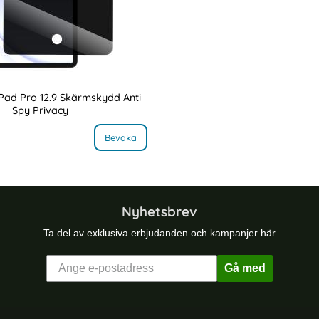
Pad Pro 12.9 Skärmskydd Anti
Spy Privacy
dat Glas
, RhinoGlass iPad Pro 12.9 Skärmskydd Anti Spy Privacy
Bevaka
e pris
Nyhetsbrev
Ta del av exklusiva erbjudanden och kampanjer här
Gå med