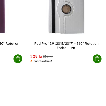
360° Rotation
iPad Pro 12.9 (2015/2017) - 360° Rotation
Fodral - Vit
Art. nr 16718
rea pris
209 kr
tidigare pris
269 kr
15/2017) - 360° Rotation Fodral - Lila
Köp
iPad Pro 12.9 (2015/2017) - 360
Köp
Snart slutsåld!
kärmskydd Anti Spy Privacy som favorit