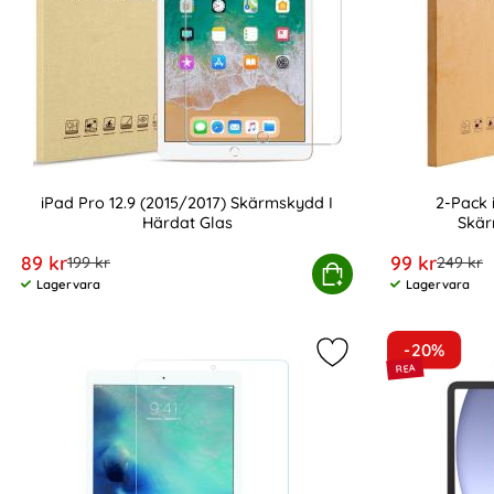
iPad Pro 12.9 (2015/2017) Skärmskydd I
2-Pack 
Härdat Glas
Skär
Art. nr 228099
Art. nr 228100
rea pris
rea pris
89 kr
99 kr
tidigare pris
tidigare
199 kr
249 kr
iPad Pro 12.9 (2015/2017) Skärmskydd I Här
Köp
2-Pac
Lagervara
Lagervara
Tillgänglighet:
Tillgänglighet:
-20%
Markera iPad Pro 12