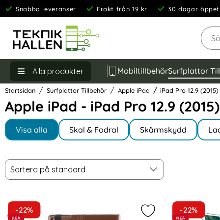
Snabba leveranser
Frakt från 19 kr
30 dagar öppet
Sök
Mobiltillbehör
Surfplattor Ti
Alla produkter
Startsidan
Surfplattor Tillbehör
Apple iPad
iPad Pro 12.9 (2015)
Apple iPad - iPad Pro 12.9 (2015)
Underkategorier
Hoppa
till
Visa alla
Skal & Fodral
Skärmskydd
La
I iPad Pro 12.9 (2015)
produkter
Filtrera & sortera
Sortera
Hoppa
Sortera på standard
över
filtersektionen
produktlista
-22%
-22%
Markera iPad Pro 12.