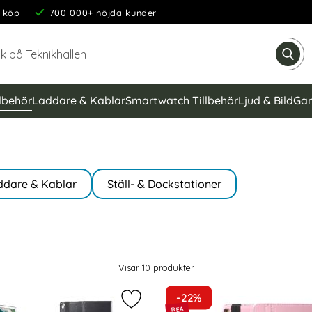
 köp
700 000+ nöjda kunder
Sök på Teknikhallen
Gen
llbehör
Laddare & Kablar
Smartwatch Tillbehör
Ljud & Bild
Gam
ddare & Kablar
Ställ- & Dockstationer
Visar
10
produkter
-22%
9 (2015/2017) - 360° Rotation Fodral - Brun som favorit
Markera iPad Pro 12.9 (2015/2017) -