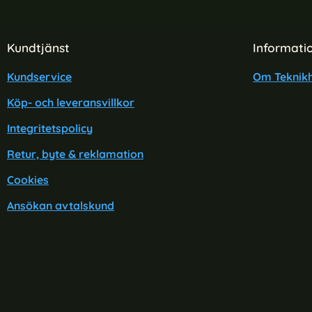
Sidfot Blandad info och länkar
Kundtjänst
Informati
Kundservice
Om Teknikh
Köp- och leveransvillkor
Integritetspolicy
Retur, byte & reklamation
Cookies
Ansökan avtalskund