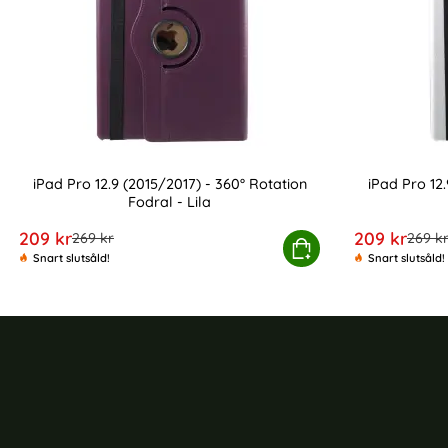
iPad Pro 12.9 (2015/2017) - 360° Rotation
iPad Pro 12.
Fodral - Lila
Art. nr 16722
Art. nr 16718
rea pris
rea pris
209 kr
209 kr
tidigare pris
tidiga
269 kr
269 k
iPad Pro 12.9 (2015/2017) - 360° Rotation Fodr
Köp
iP
Snart slutsåld!
Snart slutsåld!