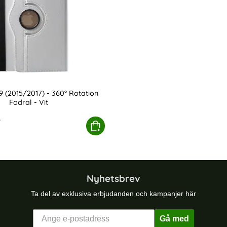
9 (2015/2017) - 360° Rotation
Fodral - Vit
re pris
r
al - Lila
ad Pro 12.9 (2015/2017) - 360° Rotation Fodral - Vit
Köp
Nyhetsbrev
Ta del av exklusiva erbjudanden och kampanjer här
Gå med