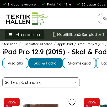
Snabba leveranser
Frakt från 19 kr
30 dagar öppet
Sök
Mobiltillbehör
Surfplattor Ti
Alla produkter
Startsidan
Surfplattor Tillbehör
Apple iPad
iPad Pro 12.9 (2015)
iPad Pro 12.9 (2015) - Skal & Fod
Underkategorier
Hoppa
till
Visa alla
Skal & Fodral
Skärmskydd
La
I iPad Pro 12.9 (2015)
produkter
Filtrera & sortera
Sortera
Hoppa
Sortera på standard
över
filtersektionen
produktlista
-22%
-22%
Markera iPad Pro 12.