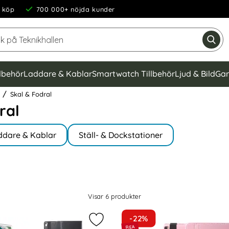
 köp
700 000+ nöjda kunder
Sök på Teknikhallen
Gen
llbehör
Laddare & Kablar
Smartwatch Tillbehör
Ljud & Bild
Gam
Skal & Fodral
ral
ddare & Kablar
Ställ- & Dockstationer
Visar
6
produkter
-22%
9 (2015/2017) - 360° Rotation Fodral - Brun som favorit
Markera iPad Pro 12.9 (2015/2017) -