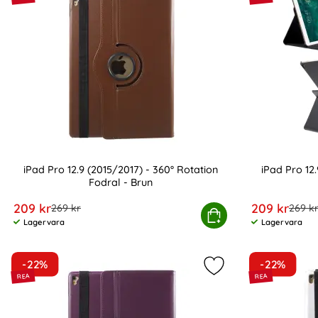
iPad Pro 12.9 (2015/2017) - 360° Rotation
iPad Pro 12.
Fodral - Brun
Art. nr 16723
Art. nr 16717
rea pris
rea pris
209 kr
209 kr
tidigare pris
tidiga
269 kr
269 k
iPad Pro 12.9 (2015/2017) - 360° Rotation Fodr
Köp
iPad
Lagervara
Lagervara
Tillgänglighet:
Tillgänglighet:
-22%
-22%
Markera iPad Pro 12.