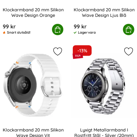
Klockarmband 20 mm Silikon
Klockarmband 20 mm Silikon
Wave Design Orange
Wave Design Ljus Blå
Art. nr 238981
Art. nr 238986
99 kr
99 kr
lockarmband 20 mm Silikon Wave Design Orange
Köp
Klockarmband 20 mm Silikon
Köp
Snart slutsåld!
Lagervara
Tillgänglighet:
-13%
Markera klockarmband 20 mm Siliko
Mark
Klockarmband 20 mm Silikon
Lyxigt Metallarmband I
Wave Design Vit
Rostfritt Stål - Silver (20mm)