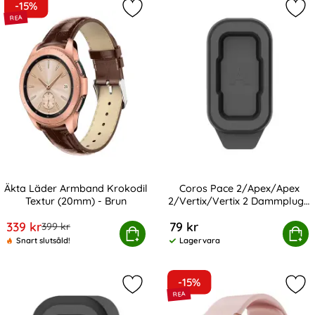
-15%
Markera Äkta Läder Armband Krokod
Mar
Äkta Läder Armband Krokodil
Coros Pace 2/Apex/Apex
Textur (20mm) - Brun
2/Vertix/Vertix 2 Dammplugg
Art. nr 10732
Art. nr 247232
Svart
rea pris
339 kr
79 kr
tidigare pris
399 kr
ta Läder Armband Krokodil Textur (20mm) - Brun
Köp
Coros Pace 2/Apex/Apex 2/Vertix
Köp
Snart slutsåld!
Lagervara
Tillgänglighet:
-15%
Markera coros Pace 2/Apex/Apex 2
Mar