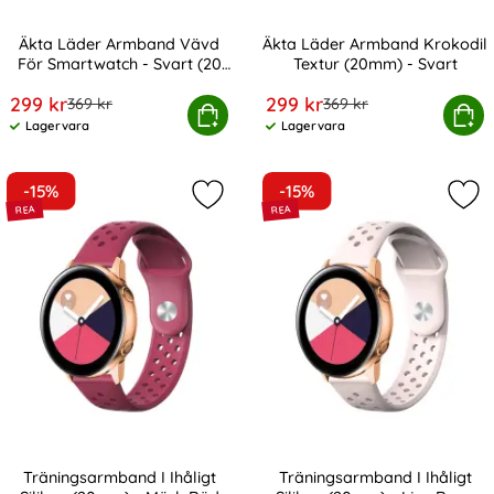
Äkta Läder Armband Vävd
Äkta Läder Armband Krokodil
För Smartwatch - Svart (20
Textur (20mm) - Svart
Art. nr 10028
Art. nr 10730
mm)
rea pris
rea pris
299 kr
299 kr
tidigare pris
tidigare pris
369 kr
369 kr
Läder Armband Vävd För Smartwatch - Svart (20 mm)
Köp
Äkta Läder Armband Krokodil
Köp
Lagervara
Lagervara
Tillgänglighet:
Tillgänglighet:
-15%
-15%
Markera träningsarmband I Ihåligt 
Mar
Träningsarmband I Ihåligt
Träningsarmband I Ihåligt