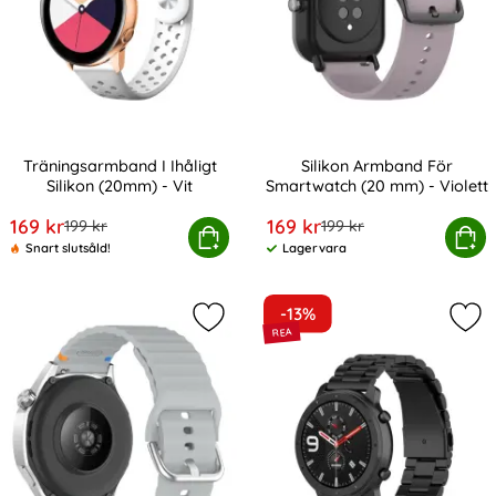
Träningsarmband I Ihåligt
Silikon Armband För
Silikon (20mm) - Vit
Smartwatch (20 mm) - Violett
Art. nr 10734
Art. nr 20328
rea pris
rea pris
169 kr
169 kr
tidigare pris
tidigare pris
199 kr
199 kr
Träningsarmband I Ihåligt Silikon (20mm) - Vit
Köp
Silikon Armband För Smartwa
Köp
Snart slutsåld!
Lagervara
Tillgänglighet:
-13%
Markera klockarmband 20 mm Silik
Mark