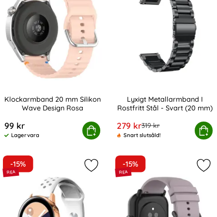
Klockarmband 20 mm Silikon
Lyxigt Metallarmband I
Wave Design Rosa
Rostfritt Stål - Svart (20 mm)
Art. nr 238982
Art. nr 9252
rea pris
99 kr
279 kr
tidigare pris
319 kr
Klockarmband 20 mm Silikon Wave Design Rosa
Köp
Lyxigt Metallarmband I Rostfri
Köp
Lagervara
Snart slutsåld!
Tillgänglighet:
-15%
-15%
Markera träningsarmband I Ihåligt S
Mar