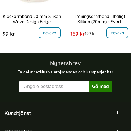
Klockarmband 20 mm Silikon
Träningsarmband I Ihåligt
Wave Design Beige
Silikon (20mm) - Svart
Art. nr 238989
Art. nr 10733
, Klockarmband 20 mm Silikon Wave Design Beige
, Träningsarmband I Ihåligt Sili
rea pris
Bevaka
Bevaka
99 kr
169 kr
tidigare pris
199 kr
Nyhetsbrev
Ta del av exklusiva erbjudanden och kampanjer här
Gå med
Sidfot Blandad info och länkar
Kundtjänst