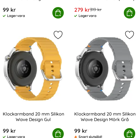
Art. nr 238980
Art. nr 9388
rea pris
99 kr
279 kr
tidigare pris
319 kr
Klockarmband 20 mm Silikon Wave Design Vit
Köp
Lyxigt Metallarmband I Rostfri
Köp
Lagervara
Lagervara
Tillgänglighet:
Tillgänglighet:
Markera klockarmband 20 mm Silik
Mar
Klockarmband 20 mm Silikon
Klockarmband 20 mm Silikon
Wave Design Gul
Wave Design Mörk Grå
Art. nr 238983
Art. nr 238987
99 kr
99 kr
Klockarmband 20 mm Silikon Wave Design Gul
Köp
Klockarmband 20 mm Silikon
Köp
Lagervara
Snart slutsåld!