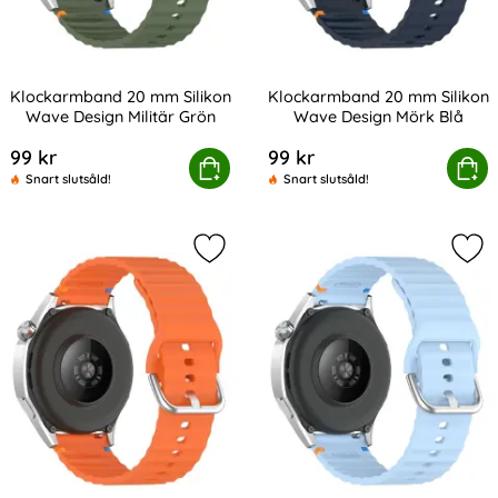
Klockarmband 20 mm Silikon
Klockarmband 20 mm Silikon
Wave Design Militär Grön
Wave Design Mörk Blå
Art. nr 238985
Art. nr 238988
99 kr
99 kr
ckarmband 20 mm Silikon Wave Design Militär Grön
Köp
Klockarmband 20 mm Silikon
Köp
Snart slutsåld!
Snart slutsåld!
Markera klockarmband 20 mm Silik
Mar