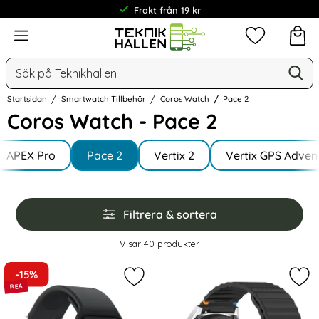
Frakt från 19 kr
Meny
Mina favorit
Sök
Ge
Sök på Teknikhallen
Startsidan
Smartwatch Tillbehör
Coros Watch
Pace 2
Coros Watch - Pace 2
Underkategorier
Hoppa
till
APEX Pro
Pace 2
Vertix 2
Vertix GPS Adven
produkter
Hoppa
Filtrera & sortera
över
filtersektionen
Filtrera & sortera
Visar
40
produkter
produktlista
-15%
Markera silikon Armband För Smart
Mar