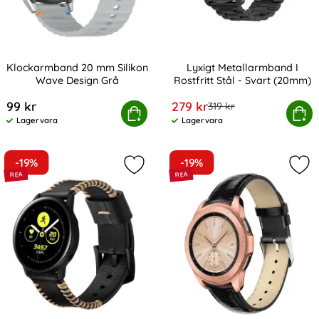
Klockarmband 20 mm Silikon
Lyxigt Metallarmband I
Wave Design Grå
Rostfritt Stål - Svart (20mm)
Art. nr 238984
Art. nr 9385
rea pris
99 kr
279 kr
tidigare pris
319 kr
Klockarmband 20 mm Silikon Wave Design Grå
Köp
Lyxigt Metallarmband I Rostfr
Köp
Lagervara
Lagervara
Tillgänglighet:
Tillgänglighet:
-19%
-19%
Markera Äkta Läder Armband Vävd 
Mar