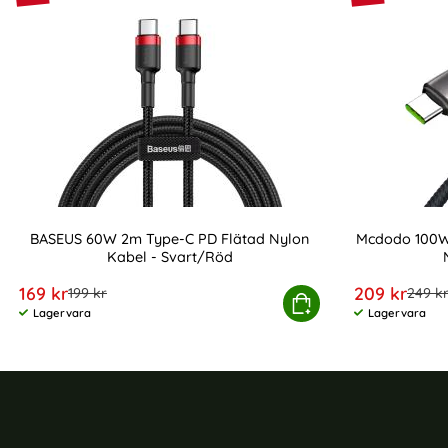
BASEUS 60W 2m Type-C PD Flätad Nylon
Mcdodo 100W 
Kabel - Svart/Röd
Art. nr 10032
Art. nr 10023
rea pris
rea pris
169 kr
209 kr
tidigare pris
tidiga
199 kr
249 k
BASEUS 60W 2m Type-C PD Flätad Nylon Kabel 
Köp
Mcdodo
Lagervara
Lagervara
Tillgänglighet:
Tillgänglighet: