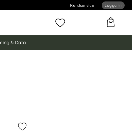
Kundservice
Logga in
omför sökning
Mina favoriter
ing & Data
rge Type-C 1.5m Nylon Kabel Svart som favorit
Markera mCDODO Snabbladdare 1.2m USB-C - USB-C