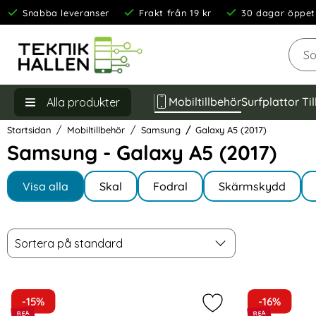
Snabba leveranser
Frakt från 19 kr
30 dagar öppet
Sök
Mobiltillbehör
Surfplattor Ti
Alla produkter
Startsidan
Mobiltillbehör
Samsung
Galaxy A5 (2017)
Samsung - Galaxy A5 (2017)
Underkategorier
Hoppa
till
Visa alla
Skal
Fodral
Skärmskydd
I Galaxy A5 (2017)
produkter
Filtrera & sortera
Sortera
Hoppa
Sortera på standard
över
filtersektionen
produktlista
-15%
-16%
Markera bASEUS 60W