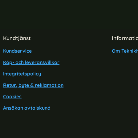
Sidfot Blandad info och länkar
Kundtjänst
Informati
Kundservice
Om Teknikh
Köp- och leveransvillkor
Integritetspolicy
Retur, byte & reklamation
Cookies
Ansökan avtalskund