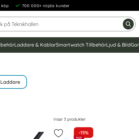
 köp
700 000+ nöjda kunder
Sök på Teknikhallen
Gen
llbehör
Laddare & Kablar
Smartwatch Tillbehör
Ljud & Bild
Gam
Laddare
Visar
3
produkter
-15%
 2m Type-C PD Flätad Nylon Kabel - Svart/Röd som favorit
Markera mcdodo 100W 6A Super Cha