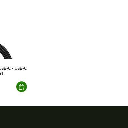
SB-C - USB-C
rt
1.2m USB-C - USB-C Nylon Kabel - Svart
Köp