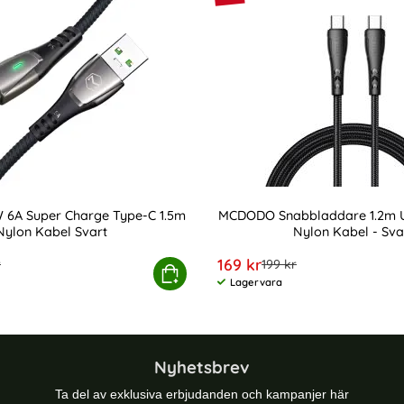
6A Super Charge Type-C 1.5m
MCDODO Snabbladdare 1.2m U
Nylon Kabel Svart
Nylon Kabel - Sva
Art. nr 10024
rea pris
169 kr
re pris
tidigare pris
r
199 kr
- Svart/Röd
 100W 6A Super Charge Type-C 1.5m Nylon Kabel Svart
Köp
MCDODO Snabbladdare 
Lagervara
Tillgänglighet:
Nyhetsbrev
Ta del av exklusiva erbjudanden och kampanjer här