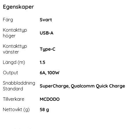
Egenskaper
Egenskaper/attribut för denna produkt
Attribut
Värde
Färg
Svart
Kontakttyp
USB-A
höger
Kontakttyp
Type-C
vänster
Längd (m)
1.5
Output
6A, 100W
Snabbladdning
SuperCharge, Qualcomm Quick Charge
Standard
Tillverkare
MCDODO
Nettovikt (g)
58 g