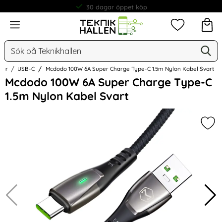
30 dagar öppet köp
Meny
Mina favorit
Sök
Ge
Sök på Teknikhallen
lar
USB-C
Mcdodo 100W 6A Super Charge Type-C 1.5m Nylon Kabel Svart
Hoppa
Mcdodo 100W 6A Super Charge Type-C
över
1.5m Nylon Kabel Svart
Bilder
Mar