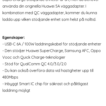
2-Pack Samsung Galaxy A51 -
2-Pack - Sony Xperia 10 III -
använda din originella Huawei 5A väggadapter. I
Skärmskydd i Härdat Glas
Skärmskydd i Härdat Glas
kombination med QC väggadapter, kommer du kunna
Art. nr 8370
Art. nr 19883
rea pris
rea pris
59 kr
69 kr
tidigare pris
tidigare pris
149 kr
149 kr
ladda upp vilken stödjande enhet som helst på nolltid.
Kabel UltraBoost (Cool Grey)
ck Samsung Galaxy A51 - Skärmskydd i Härdat Glas
Köp
2-Pack - Sony Xperia 10 III - 
Köp
Lagervara
Lagervara
Tillgänglighet:
Tillgänglighet:
Egenskaper:
- USB-C 6A / 100W laddningskabel för stödjande enheter
- Den stödjer Huawei SuperCharge, Samsung AFC, Oppo
Vooc och Quick Charge-teknologier
- Stöd för QualComm QC 4.0/3.0/2.0
- Du kan också överföra data vid hastigheter upp till
480Mbps
- Inbyggt Smart IC chip för säkrast och pålitligast
laddning möjligt