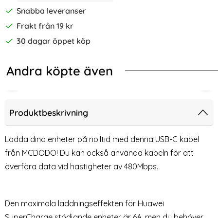
Snabba leveranser
Frakt från 19 kr
30 dagar öppet köp
Andra köpte även
-60%
-54%
G977BBE, 1m - Svart
Protect 2m 60W/3A PD USB-C-USB-C Kabel UltraBoost (Cool 
2-Pack Samsung Galaxy A51 - Skär
2-Pa
Produktbeskrivning
Ladda dina enheter på nolltid med denna USB-C kabel
från MCDODO! Du kan också använda kabeln för att
överföra data vid hastigheter av 480Mbps.
Den maximala laddningseffekten för Huawei
SuperCharge stödjande enheter är 6A, men du behöver