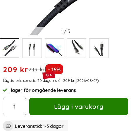
1
/
5
Handla denna produkt Mcdodo 100W 6A Super Charge Type-
rea pris
209 kr
tidigare pris
Priset är nedsatt med
249 kr
- 16%
Prishistorik
Lägsta pris senaste 30 dagarna är 209 kr (2026-08-07)
I lager för omgående leverans
Tillgänglighet:
antal
Lägg i varukorg
Leveranstid:
1-3 dagar