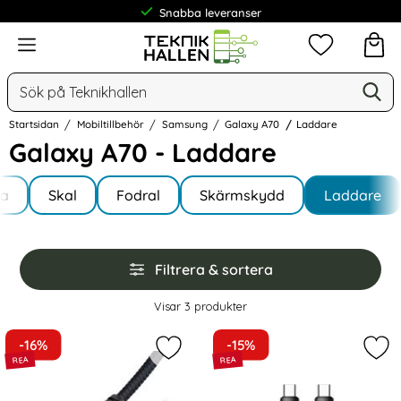
Snabba leveranser
Meny
Mina favorit
Sök
Ge
Sök på Teknikhallen
Startsidan
Mobiltillbehör
Samsung
Galaxy A70
Laddare
Galaxy A70 - Laddare
Underkategorier
Hoppa
la
till
Skal
Fodral
Skärmskydd
Laddare
y A70
produkter
Hoppa
Filtrera & sortera
över
filtersektionen
Filtrera & sortera
Visar
3
produkter
produktlista
-16%
-15%
Markera mcdodo 100W 6A Super Cha
Mar