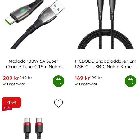
Mcdodo 100W 6A Super
MCDODO Snabbladdare 1.2m
Charge Type-C 1.5m Nylon
USB-C - USB-C Nylon Kabel -
Art. nr 10023
Art. nr 10024
Kabel Svart
Svart
rea pris
rea pris
209 kr
169 kr
tidigare pris
tidigare pris
249 kr
199 kr
 100W 6A Super Charge Type-C 1.5m Nylon Kabel Svart
MCDODO Snabbladdare 1.2m USB-C -
Köp
Köp
Lagervara
Lagervara
Tillgänglighet:
Tillgänglighet:
-15%
Markera bASEUS 60W 2m Type-C PD 