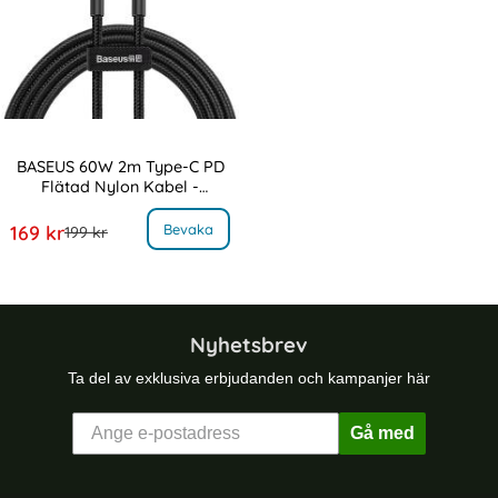
BASEUS 60W 2m Type-C PD
Flätad Nylon Kabel -
Art. nr 10032
Svart/Röd
BASEUS 60W 2m Type-C PD Flätad Nylon Kabel - Svart/Röd
rea pris
Bevaka
169 kr
tidigare pris
199 kr
Nyhetsbrev
Ta del av exklusiva erbjudanden och kampanjer här
Gå med