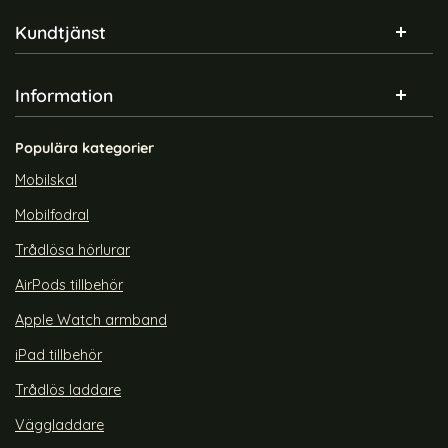
Sidfot Blandad info och länkar
Kundtjänst
Information
Populära kategorier
Mobilskal
Mobilfodral
Trådlösa hörlurar
AirPods tillbehör
Apple Watch armband
iPad tillbehör
Trådlös laddare
Väggladdare