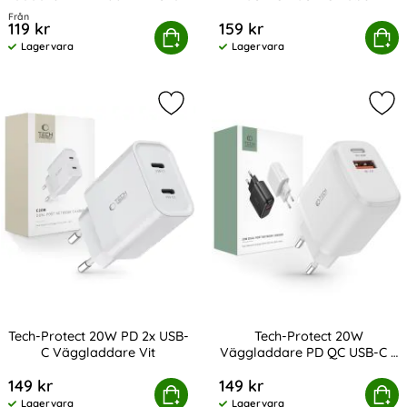
Art. nr 13861
Art. nr 232809
UltraBoost Grå
Från
119 kr
159 kr
sung Original 15W 2A Laddare EP-TA200EBE - Svart
Tech-Protect 3 m 100W/5A PD USB-C 
Köp
Köp
Lagervara
Lagervara
Tillgänglighet:
Tillgänglighet:
Markera tech-Protect 20W PD 2x U
Mar
Tech-Protect 20W PD 2x USB-
Tech-Protect 20W
C Väggladdare Vit
Väggladdare PD QC USB-C /
Art. nr 232805
Art. nr 208135
USB-A Vit
149 kr
149 kr
Tech-Protect 20W PD 2x USB-C Väggladdare Vit
Köp
Tech-Protect 20W Väggladdare 
Köp
Lagervara
Lagervara