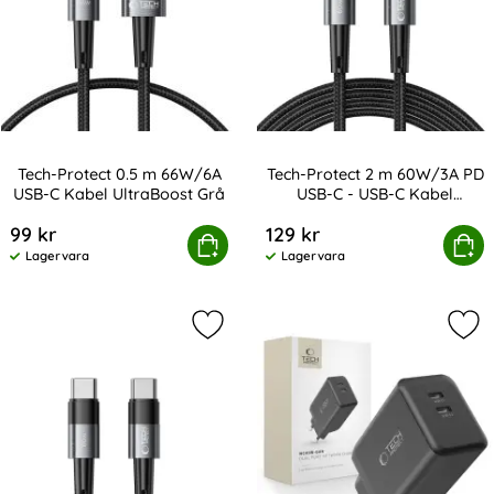
Tech-Protect 0.5 m 66W/6A
Tech-Protect 2 m 60W/3A PD
USB-C Kabel UltraBoost Grå
USB-C - USB-C Kabel
Art. nr 232802
Art. nr 232844
UltraBoost Grå
99 kr
129 kr
-Protect 0.5 m 66W/6A USB-C Kabel UltraBoost Grå
Tech-Protect 2 m 60W/3A PD USB-C 
Köp
Köp
Lagervara
Lagervara
Tillgänglighet:
Tillgänglighet:
Markera tech-Protect 1 m 60W/3A P
Mar