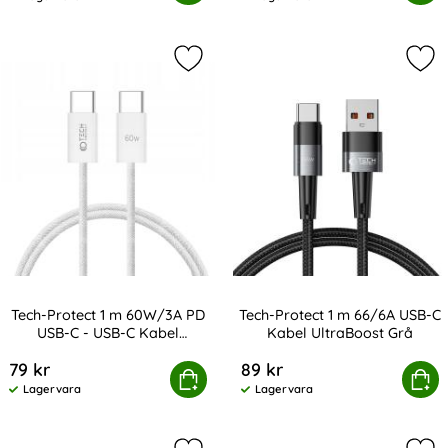
Tillgänglighet:
Tillgänglighet:
Markera tech-Protect 1 m 60W/3A P
Mar
Tech-Protect 1 m 60W/3A PD
Tech-Protect 1 m 66/6A USB-C
USB-C - USB-C Kabel
Kabel UltraBoost Grå
Art. nr 232815
Art. nr 232848
UltraBoost Vit
79 kr
89 kr
tect 1 m 60W/3A PD USB-C - USB-C Kabel UltraBoost Vit
Köp
Tech-Protect 1 m 66/6A USB-
Köp
Lagervara
Lagervara
Tillgänglighet:
Tillgänglighet: