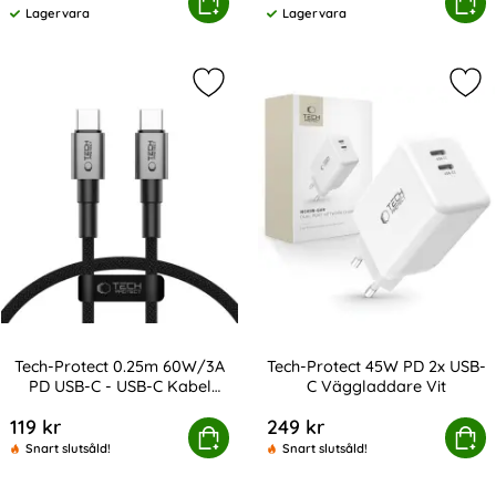
Protect 30W PD QC USB-C / USB-A Väggladdare Svart
Tech-Protect 20W Väggladdare PD I
Köp
Köp
Lagervara
Lagervara
Tillgänglighet:
Tillgänglighet:
Markera tech-Protect 0.25m 60W/3A
Mar
Tech-Protect 0.25m 60W/3A
Tech-Protect 45W PD 2x USB-
PD USB-C - USB-C Kabel
C Väggladdare Vit
Art. nr 238079
Art. nr 238723
UltraBoost
119 kr
249 kr
otect 0.25m 60W/3A PD USB-C - USB-C Kabel UltraBoost
Köp
Tech-Protect 45W PD 2x US
Köp
Snart slutsåld!
Snart slutsåld!