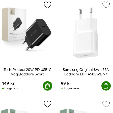
Markera tech-Protect 20W PD USB-
Mar
Tech-Protect 20W PD USB-C
Samsung Original 8W 1.55A
Väggladdare Svart
Laddare EP-TA50EWE Vit
Art. nr 243062
Art. nr 246554
149 kr
99 kr
Tech-Protect 20W PD USB-C Väggladdare Svart
Köp
Samsung Original 8W 1.55A L
Köp
Lagervara
Lagervara
Tillgänglighet:
Tillgänglighet:
Markera tech-Protect 30W PD/QC V
Mar