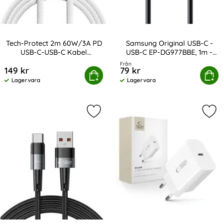
Tech-Protect 2m 60W/3A PD
Samsung Original USB-C -
USB-C-USB-C Kabel
USB-C EP-DG977BBE, 1m -
Art. nr 238101
Art. nr 13857
UltraBoost
Svart
Från
149 kr
79 kr
Protect 2m 60W/3A PD USB-C-USB-C Kabel UltraBoost
Köp
Samsung Original USB-C - USB-C
Köp
Lagervara
Lagervara
Tillgänglighet:
Tillgänglighet:
Markera tech-Protect 2 m 66W/6A U
Mar