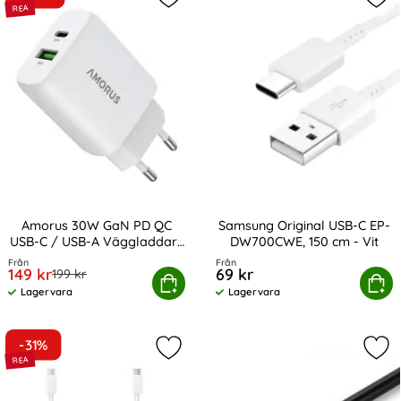
Markera amorus 30W GaN PD QC US
Mar
Amorus 30W GaN PD QC
Samsung Original USB-C EP-
USB-C / USB-A Väggladdare
DW700CWE, 150 cm - Vit
Art. nr 243638
Art. nr 13852
Vit
Från
Från
rea pris
149 kr
69 kr
tidigare pris
199 kr
us 30W GaN PD QC USB-C / USB-A Väggladdare Vit
Köp
Samsung Original USB-C EP-D
Köp
Lagervara
Lagervara
Tillgänglighet:
Tillgänglighet:
-31%
Markera samsung Original USB-C E
Mar