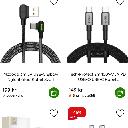
Markera mcdodo 3m 2A USB-C Elbow
Mar
Mcdodo 3m 2A USB-C Elbow
Tech-Protect 2m 100W/5A PD
Nylonflätad Kabel Svart
USB-C-USB-C Kabel
Art. nr 219589
Art. nr 238099
UltraBoost
199 kr
149 kr
dodo 3m 2A USB-C Elbow Nylonflätad Kabel Svart
Köp
Tech-Protect 2m 100W/5A PD USB
Köp
Lagervara
Snart slutsåld!
Tillgänglighet:
-15%
Markera tech-Protect 45W Väggladd
Mar