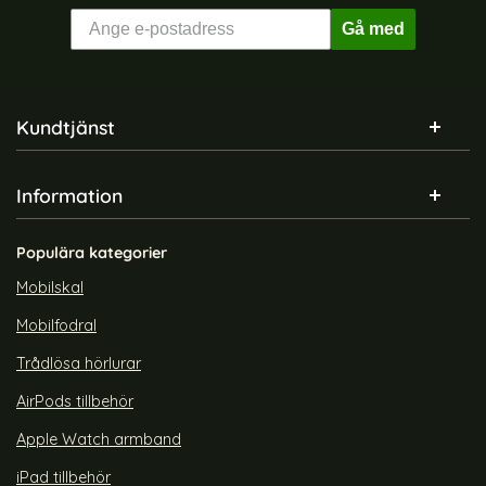
Gå med
Sidfot Blandad info och länkar
Kundtjänst
Information
Populära kategorier
Mobilskal
Mobilfodral
Trådlösa hörlurar
AirPods tillbehör
Apple Watch armband
iPad tillbehör