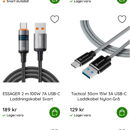
Snart slutsåld!
Lagervara
Tillgänglighet:
Markera eSSAGER 2 m 100W 7A USB-
Mar
ESSAGER 2 m 100W 7A USB-C
Tactical 30cm 15W 3A USB-C
Laddningskabel Svart
Laddkabel Nylon Grå
Art. nr 236039
Art. nr 216920
189 kr
129 kr
SSAGER 2 m 100W 7A USB-C Laddningskabel Svart
Köp
Tactical 30cm 15W 3A USB-C
Köp
Lagervara
Lagervara
Tillgänglighet:
Tillgänglighet: