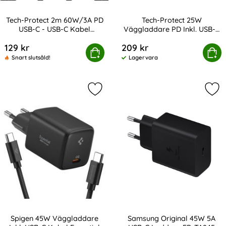
Tech-Protect 2m 60W/3A PD
Tech-Protect 25W
USB-C - USB-C Kabel
Väggladdare PD Inkl. USB-C
Art. nr 238096
Art. nr 232819
UltraBoost
Kabel UltraBoost Vit
129 kr
209 kr
rotect 2m 60W/3A PD USB-C - USB-C Kabel UltraBoost
Tech-Protect 25W Väggladdare PD Ink
Köp
Köp
Snart slutsåld!
Lagervara
Tillgänglighet:
Markera spigen 45W Väggladdare Ink
Mar
Spigen 45W Väggladdare
Samsung Original 45W 5A