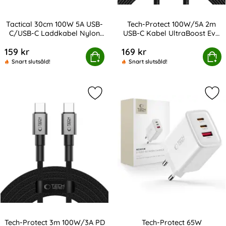
Tactical 30cm 100W 5A USB-
Tech-Protect 100W/5A 2m
C/USB-C Laddkabel Nylon
USB-C Kabel UltraBoost Evo
Art. nr 216917
Art. nr 227975
Grå
Titanium
159 kr
169 kr
cal 30cm 100W 5A USB-C/USB-C Laddkabel Nylon Grå
Tech-Protect 100W/5A 2m USB-C Ka
Köp
Köp
Snart slutsåld!
Snart slutsåld!
Markera tech-Protect 3m 100W/3A 
Mar
Tech-Protect 3m 100W/3A PD
Tech-Protect 65W