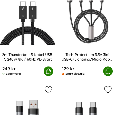
2m Thunderbolt 5 Kabel USB-
Tech-Protect 1 m 3.5A 3in1
C 240W 8K / 60Hz PD Svart
USB-C/Lightning/Micro Kabel
Art. nr 247160
Art. nr 232789
UltraBoost
249 kr
129 kr
hunderbolt 5 Kabel USB-C 240W 8K / 60Hz PD Svart
Tech-Protect 1 m 3.5A 3in1 USB-C/Li
Köp
Köp
Lagervara
Snart slutsåld!
Tillgänglighet:
Markera tech-Protect 0.5 m 66W/6A
Mar