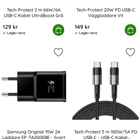
Tech-Protect 2 m 66W/6A
Tech-Protect 20W PD USB-C
USB-C Kabel UltraBoost Grå
Väggladdare Vit
Art. nr 232847
Art. nr 236612
129 kr
149 kr
h-Protect 2 m 66W/6A USB-C Kabel UltraBoost Grå
Köp
Tech-Protect 20W PD USB
Köp
Lagervara
Lagervara
Tillgänglighet:
Tillgänglighet:
Markera samsung Original 15W 2A 
Mar
Samsung Original 15W 2A
Tech-Protect 3 m 100W/5A PD
Laddare EP-TA200EBE - Svart
USB-C - USB-C Kabel