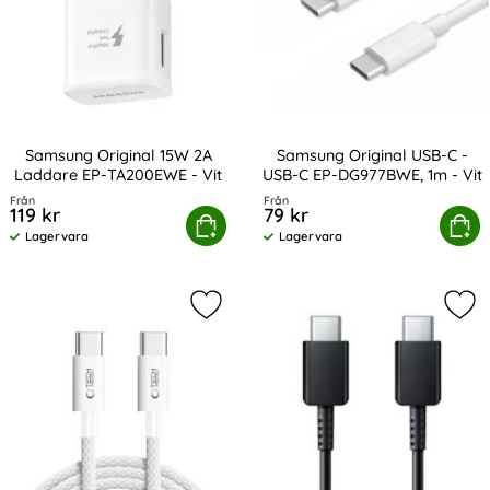
Samsung Original 15W 2A
Samsung Original USB-C -
Laddare EP-TA200EWE - Vit
USB-C EP-DG977BWE, 1m - Vit
Art. nr 13863
Art. nr 13856
Från
Från
119 kr
79 kr
msung Original 15W 2A Laddare EP-TA200EWE - Vit
Köp
Samsung Original USB-C - USB-
Köp
Lagervara
Lagervara
Tillgänglighet:
Tillgänglighet:
Markera tech-Protect 2m 60W/3A P
Mar