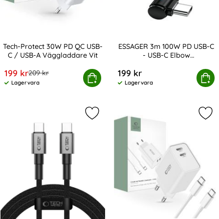
Tech-Protect 30W PD QC USB-
ESSAGER 3m 100W PD USB-C
C / USB-A Väggladdare Vit
- USB-C Elbow
Art. nr 208346
Art. nr 219482
Laddningskabel Svart
rea pris
199 kr
199 kr
tidigare pris
209 kr
-Protect 30W PD QC USB-C / USB-A Väggladdare Vit
ESSAGER 3m 100W PD USB-C - USB-C
Köp
Köp
Lagervara
Lagervara
Tillgänglighet:
Tillgänglighet:
Markera tech-Protect 2m 60W/3A PD
Mar