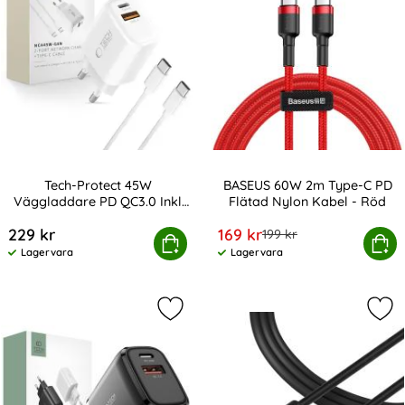
Tech-Protect 45W
BASEUS 60W 2m Type-C PD
Väggladdare PD QC3.0 Inkl
Flätad Nylon Kabel - Röd
Art. nr 246746
Art. nr 17248
USB-C Kabel Vit
rea pris
229 kr
169 kr
tidigare pris
199 kr
rotect 45W Väggladdare PD QC3.0 Inkl USB-C Kabel Vit
Köp
BASEUS 60W 2m Type-C PD Flä
Köp
Lagervara
Lagervara
Tillgänglighet:
Tillgänglighet:
Markera tech-Protect 20W Vägglad
Mar