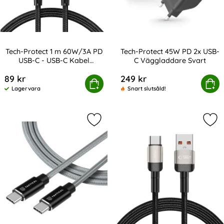
Tech-Protect 1 m 60W/3A PD
Tech-Protect 45W PD 2x USB-
USB-C - USB-C Kabel
C Väggladdare Svart
Art. nr 232845
Art. nr 238722
UltraBoost Grå
89 kr
249 kr
tect 1 m 60W/3A PD USB-C - USB-C Kabel UltraBoost Grå
Köp
Tech-Protect 45W PD 2x USB
Köp
Lagervara
Snart slutsåld!
Tillgänglighet:
Markera tactical 30cm 100W 5A US
Mar