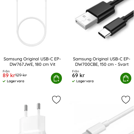
Samsung Original USB-C EP-
Samsung Original USB-C EP-
DW767JWE, 180 cm Vit
DW700CBE, 150 cm - Svart
Art. nr 210764
Art. nr 13853
Från
Från
rea pris
89 kr
69 kr
tidigare pris
129 kr
amsung Original USB-C EP-DW767JWE, 180 cm Vit
Köp
Samsung Original USB-C EP-DW
Köp
Lagervara
Lagervara
Tillgänglighet:
Tillgänglighet:
Markera samsung Original 15W 2A 
Mar