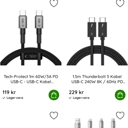
Markera tech-Protect 1m 60W/3A PD
Mar
Tech-Protect 1m 60W/3A PD
1.5m Thunderbolt 5 Kabel
USB-C - USB-C Kabel
USB-C 240W 8K / 60Hz PD
Art. nr 238080
Art. nr 247159
UltraBoost
Svart
119 kr
229 kr
rotect 1m 60W/3A PD USB-C - USB-C Kabel UltraBoost
Köp
1.5m Thunderbolt 5 Kabel USB-C
Köp
Lagervara
Lagervara
Tillgänglighet:
Tillgänglighet:
Markera 2m Thunderbolt 5 Kabel US
Mar