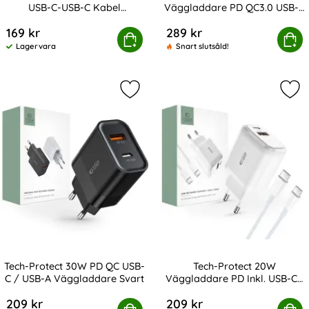
USB-C-USB-C Kabel
Väggladdare PD QC3.0 USB-C
Art. nr 238103
Art. nr 246706
UltraBoost
/ USB-A Vit
169 kr
289 kr
rotect 3m 100W/3A PD USB-C-USB-C Kabel UltraBoost
Köp
Tech-Protect 65W Väggladdare P
Köp
Lagervara
Snart slutsåld!
Tillgänglighet:
Markera tech-Protect 30W PD QC U
Mar
Tech-Protect 30W PD QC USB-
Tech-Protect 20W
C / USB-A Väggladdare Svart
Väggladdare PD Inkl. USB-C -
Art. nr 208347
Art. nr 213993
USB-C Kabel Vit
209 kr
209 kr