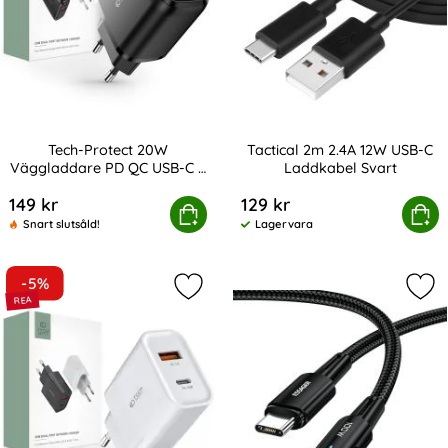
Tech-Protect 20W
Tactical 2m 2.4A 12W USB-C
Väggladdare PD QC USB-C /
Laddkabel Svart
Art. nr 208341
Art. nr 216931
USB-A Svart
149 kr
129 kr
Protect 20W Väggladdare PD QC USB-C / USB-A Svart
Köp
Tactical 2m 2.4A 12W USB
Köp
Snart slutsåld!
Lagervara
Tillgänglighet:
-5%
Markera tech-Protect 30W PD QC U
Mar