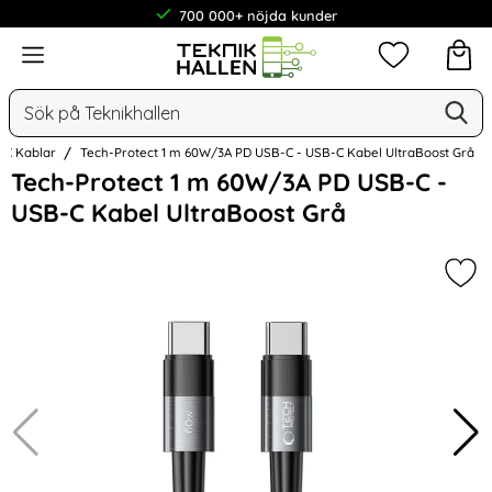
700 000+ nöjda kunder
Meny
Mina favorit
Sök
Ge
Sök på Teknikhallen
B-C Kablar
Tech-Protect 1 m 60W/3A PD USB-C - USB-C Kabel UltraBoost Grå
Hoppa
Tech-Protect 1 m 60W/3A PD USB-C -
över
USB-C Kabel UltraBoost Grå
Bilder
Mar