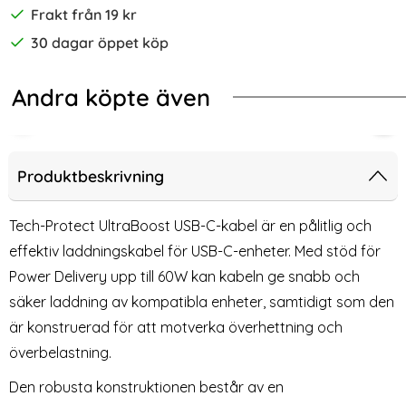
Frakt från 19 kr
30 dagar öppet köp
Andra köpte även
e MagFlex Cobalt Violet
Protect iPhone 17 Pro Max Skal MagSafe MagFlex Cosmic Ora
140W USB 3.1 USB-C Hane till USB-
Tec
Produktbeskrivning
Tech-Protect UltraBoost USB-C-kabel är en pålitlig och
effektiv laddningskabel för USB-C-enheter. Med stöd för
Power Delivery upp till 60W kan kabeln ge snabb och
säker laddning av kompatibla enheter, samtidigt som den
är konstruerad för att motverka överhettning och
överbelastning.
Den robusta konstruktionen består av en
140W USB 3.1 USB-C Hane till
Tech-Protect 100W/5A 2m