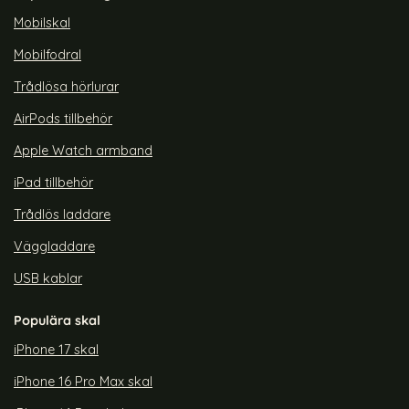
y)
-C Kabel UltraBoost (Iron Grey)
tect 1 m 60W/3A PD USB-C - USB-C Kabel UltraBoost Vit
Tech-Protect 3 m 100W/5A PD USB-C 
Köp
Tech-Prot
Köp
Lagervara
Lagervara
Mobilskal
Tillgänglighet:
Tillgänglighet:
Mobilfodral
Trådlösa hörlurar
AirPods tillbehör
Apple Watch armband
iPad tillbehör
Trådlös laddare
Väggladdare
USB kablar
Populära skal
iPhone 17 skal
iPhone 16 Pro Max skal