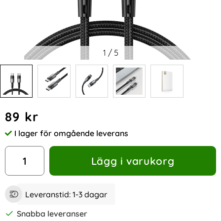
1
/
5
Handla denna produkt Tech-Protect 1 m 60W/3A PD USB-C -
pris
89 kr
I lager för omgående leverans
Tillgänglighet:
antal
Lägg i varukorg
Leveranstid:
1-3 dagar
Snabba leveranser