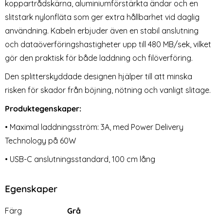
USB-C Hona Adapter 8K
USB-C Kabel UltraBoost Evo
koppartrådskärna, aluminiumförstärkta ändar och en
Art. nr 226056
Art. nr 227975
40Gbps Vit
Titanium
slitstark nylonfläta som ger extra hållbarhet vid daglig
rea pris
rea pris
129 kr
169 kr
agSafe MagFlex Cosmic Orange
 3.1 USB-C Hane till USB-C Hona Adapter 8K 40Gbps Vit
Tech-Protect 100W/5A 2m USB-C Ka
Köp
Tech-P
Köp
Lagervara
Lagervara
användning. Kabeln erbjuder även en stabil anslutning
Tillgänglighet:
Tillgänglighet:
och dataöverföringshastigheter upp till 480 MB/sek, vilket
gör den praktisk för både laddning och filöverföring.
Den splitterskyddade designen hjälper till att minska
risken för skador från böjning, nötning och vanligt slitage.
Produktegenskaper:
• Maximal laddningsström: 3A, med Power Delivery
Technology på 60W
• USB-C anslutningsstandard, 100 cm lång
Egenskaper
Egenskaper/attribut för denna produkt
Attribut
Värde
Färg
Grå