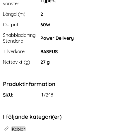
Type-C
vänster
Längd (m)
2
Output
60W
Snabbladdning
Power Delivery
Standard
Tillverkare
BASEUS
Nettovikt (g)
27 g
Produktinformation
SKU:
17248
I följande kategori(er)
Kablar