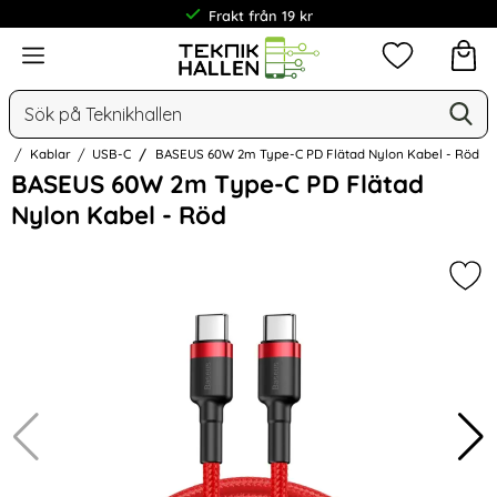
Frakt från 19 kr
Meny
Mina favorit
Sök
Ge
Sök på Teknikhallen
ar
Kablar
USB-C
BASEUS 60W 2m Type-C PD Flätad Nylon Kabel - Röd
Hoppa
BASEUS 60W 2m Type-C PD Flätad
över
Nylon Kabel - Röd
Bilder
Mar