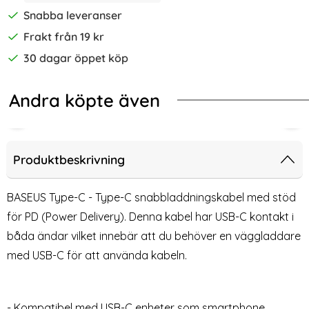
Snabba leveranser
Frakt från 19 kr
30 dagar öppet köp
Andra köpte även
-15%
00EBE inkl. 150 cm USB-C Kabel - Svart
ng Original 15W 2A Laddare EP-TA200EWE - Vit
Tech-Protect 20W Väggladdare PD
BAS
Produktbeskrivning
BASEUS Type-C - Type-C snabbladdningskabel med stöd
för PD (Power Delivery). Denna kabel har USB-C kontakt i
båda ändar vilket innebär att du behöver en väggladdare
med USB-C för att använda kabeln.
- Kompatibel med USB-C enheter som smartphone,