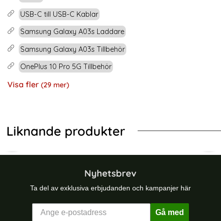
USB-C till USB-C Kablar
Samsung Galaxy A03s Laddare
Samsung Galaxy A03s Tillbehör
OnePlus 10 Pro 5G Tillbehör
Visa fler
(29 mer)
Egenskaper
Liknande produkter
SB-C Nylon Kabel - Svart
ER 3m 100W PD USB-C - USB-C Elbow Laddningskabel Svart
Tactical 2m 100W 5A USB-C/USB-C 
Tac
Nyhetsbrev
Ta del av exklusiva erbjudanden och kampanjer här
Gå med