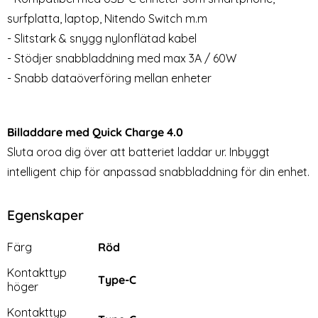
Tech-Protect 20W
BASEUS 60W 2m Type-C PD
surfplatta, laptop, Nitendo Switch m.m
Väggladdare PD QC USB-C /
Flätad Nylon Kabel -
- Slitstark & snygg nylonflätad kabel
Art. nr 208341
Art. nr 10032
USB-A Svart
Svart/Röd
rea pris
rea pris
149 kr
169 kr
tidigare pris
199 kr
- Stödjer snabbladdning med max 3A / 60W
vart
re EP-TA200EWE - Vit
Protect 20W Väggladdare PD QC USB-C / USB-A Svart
Köp
BASEUS 60W 2m Type-C PD Flätad
Köp
Am
Lagervara
Lagervara
Tillgänglighet:
Tillgänglighet:
- Snabb dataöverföring mellan enheter
Billaddare med Quick Charge 4.0
Sluta oroa dig över att batteriet laddar ur. Inbyggt
intelligent chip för anpassad snabbladdning för din enhet.
Egenskaper
Egenskaper/attribut för denna produkt
Attribut
Värde
Färg
Röd
Kontakttyp
Type-C
höger
Kontakttyp