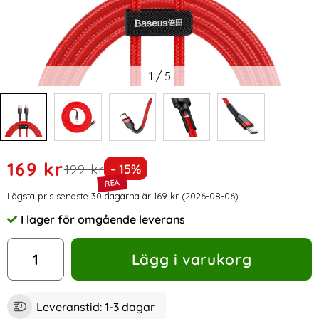
1
/
5
Handla denna produkt BASEUS 60W 2m Type-C PD Flätad N
rea pris
169 kr
tidigare pris
Priset är nedsatt med
199 kr
- 15%
Prishistorik
Lägsta pris senaste 30 dagarna är 169 kr (2026-08-06)
I lager för omgående leverans
Tillgänglighet:
antal
Lägg i varukorg
Leveranstid:
1-3 dagar