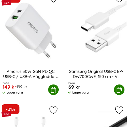
Markera amorus 30W GaN PD QC US
Mar
Amorus 30W GaN PD QC
Samsung Original USB-C EP-
USB-C / USB-A Väggladdare
DW700CWE, 150 cm - Vit
Art. nr 243638
Art. nr 13852
Vit
Från
Från
rea pris
149 kr
69 kr
tidigare pris
199 kr
us 30W GaN PD QC USB-C / USB-A Väggladdare Vit
Köp
Samsung Original USB-C EP-D
Köp
Lagervara
Lagervara
Tillgänglighet:
Tillgänglighet:
-31%
Markera samsung Original USB-C E
Mar