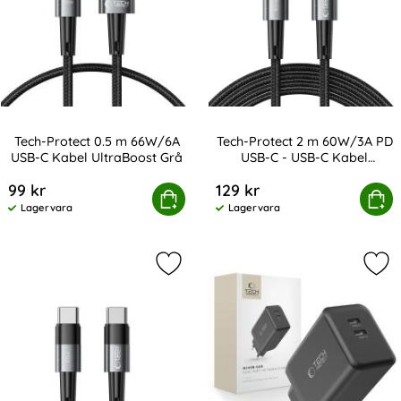
Tech-Protect 0.5 m 66W/6A
Tech-Protect 2 m 60W/3A PD
USB-C Kabel UltraBoost Grå
USB-C - USB-C Kabel
Art. nr 232802
Art. nr 232844
UltraBoost Grå
99 kr
129 kr
-Protect 0.5 m 66W/6A USB-C Kabel UltraBoost Grå
Tech-Protect 2 m 60W/3A PD USB-C 
Köp
Köp
Lagervara
Lagervara
Tillgänglighet:
Tillgänglighet:
Markera tech-Protect 1 m 60W/3A P
Mar