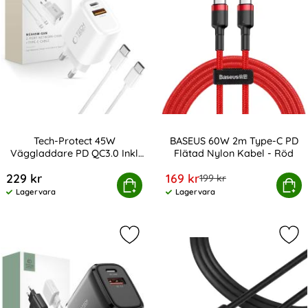
Tech-Protect 45W
BASEUS 60W 2m Type-C PD
Väggladdare PD QC3.0 Inkl
Flätad Nylon Kabel - Röd
Art. nr 246746
Art. nr 17248
USB-C Kabel Vit
rea pris
229 kr
169 kr
tidigare pris
199 kr
rotect 45W Väggladdare PD QC3.0 Inkl USB-C Kabel Vit
Köp
BASEUS 60W 2m Type-C PD Flä
Köp
Lagervara
Lagervara
Tillgänglighet:
Tillgänglighet:
Markera tech-Protect 20W Vägglad
Mar