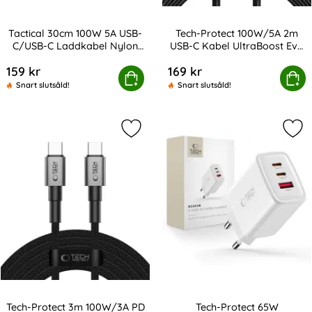
Tactical 30cm 100W 5A USB-
Tech-Protect 100W/5A 2m
C/USB-C Laddkabel Nylon
USB-C Kabel UltraBoost Evo
Art. nr 216917
Art. nr 227975
Grå
Titanium
159 kr
169 kr
cal 30cm 100W 5A USB-C/USB-C Laddkabel Nylon Grå
Tech-Protect 100W/5A 2m USB-C Ka
Köp
Köp
Snart slutsåld!
Snart slutsåld!
Markera tech-Protect 3m 100W/3A 
Mar
Tech-Protect 3m 100W/3A PD
Tech-Protect 65W