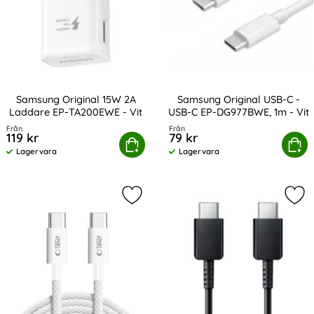
Samsung Original 15W 2A
Samsung Original USB-C -
Laddare EP-TA200EWE - Vit
USB-C EP-DG977BWE, 1m - Vit
Art. nr 13863
Art. nr 13856
Från
Från
119 kr
79 kr
msung Original 15W 2A Laddare EP-TA200EWE - Vit
Köp
Samsung Original USB-C - USB-
Köp
Lagervara
Lagervara
Tillgänglighet:
Tillgänglighet:
Markera tech-Protect 2m 60W/3A P
Mar