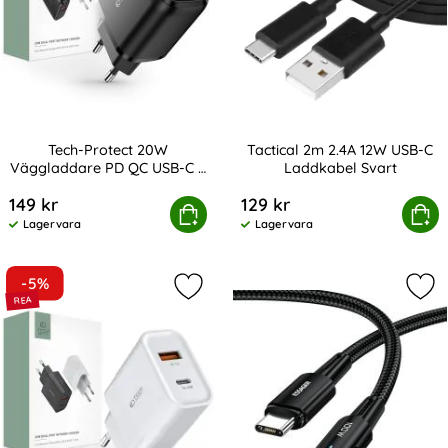
Tech-Protect 20W
Tactical 2m 2.4A 12W USB-C
Väggladdare PD QC USB-C /
Laddkabel Svart
Art. nr 208341
Art. nr 216931
USB-A Svart
149 kr
129 kr
Protect 20W Väggladdare PD QC USB-C / USB-A Svart
Köp
Tactical 2m 2.4A 12W USB
Köp
Lagervara
Lagervara
Tillgänglighet:
Tillgänglighet:
-5%
Markera tech-Protect 30W PD QC U
Mar