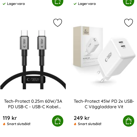
Protect 30W PD QC USB-C / USB-A Väggladdare Svart
Tech-Protect 20W Väggladdare PD I
Köp
Köp
Lagervara
Lagervara
Tillgänglighet:
Tillgänglighet:
Markera tech-Protect 0.25m 60W/3A
Mar
Tech-Protect 0.25m 60W/3A
Tech-Protect 45W PD 2x USB-
PD USB-C - USB-C Kabel
C Väggladdare Vit
Art. nr 238079
Art. nr 238723
UltraBoost
119 kr
249 kr
otect 0.25m 60W/3A PD USB-C - USB-C Kabel UltraBoost
Köp
Tech-Protect 45W PD 2x US
Köp
Snart slutsåld!
Snart slutsåld!