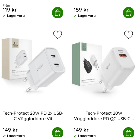
Art. nr 13861
Art. nr 232809
UltraBoost Grå
Från
119 kr
159 kr
sung Original 15W 2A Laddare EP-TA200EBE - Svart
Tech-Protect 3 m 100W/5A PD USB-C 
Köp
Köp
Lagervara
Lagervara
Tillgänglighet:
Tillgänglighet:
Markera tech-Protect 20W PD 2x U
Mar
Tech-Protect 20W PD 2x USB-
Tech-Protect 20W
C Väggladdare Vit
Väggladdare PD QC USB-C /
Art. nr 232805
Art. nr 208135
USB-A Vit
149 kr
149 kr
Tech-Protect 20W PD 2x USB-C Väggladdare Vit
Köp
Tech-Protect 20W Väggladdare 
Köp
Lagervara
Lagervara