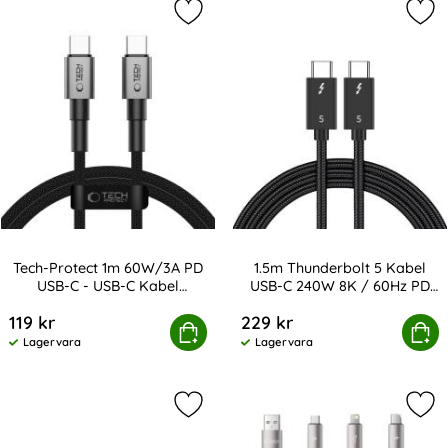
Markera tech-Protect 1m 60W/3A PD
Mar
Tech-Protect 1m 60W/3A PD
1.5m Thunderbolt 5 Kabel
USB-C - USB-C Kabel
USB-C 240W 8K / 60Hz PD
Art. nr 238080
Art. nr 247159
UltraBoost
Svart
119 kr
229 kr
rotect 1m 60W/3A PD USB-C - USB-C Kabel UltraBoost
Köp
1.5m Thunderbolt 5 Kabel USB-C
Köp
Lagervara
Lagervara
Tillgänglighet:
Tillgänglighet:
Markera 2m Thunderbolt 5 Kabel US
Mar