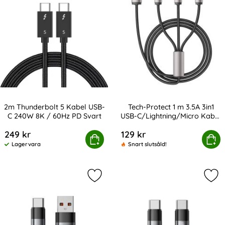
2m Thunderbolt 5 Kabel USB-
Tech-Protect 1 m 3.5A 3in1
C 240W 8K / 60Hz PD Svart
USB-C/Lightning/Micro Kabel
Art. nr 247160
Art. nr 232789
UltraBoost
249 kr
129 kr
hunderbolt 5 Kabel USB-C 240W 8K / 60Hz PD Svart
Tech-Protect 1 m 3.5A 3in1 USB-C/Li
Köp
Köp
Lagervara
Snart slutsåld!
Tillgänglighet:
Markera tech-Protect 0.5 m 66W/6A
Mar