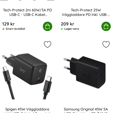
Tech-Protect 2m 60W/3A PD
Tech-Protect 25W
USB-C - USB-C Kabel
Väggladdare PD Inkl. USB-C
Art. nr 238096
Art. nr 232819
UltraBoost
Kabel UltraBoost Vit
129 kr
209 kr
rotect 2m 60W/3A PD USB-C - USB-C Kabel UltraBoost
Tech-Protect 25W Väggladdare PD Ink
Köp
Köp
Snart slutsåld!
Lagervara
Tillgänglighet:
Markera spigen 45W Väggladdare Ink
Mar
Spigen 45W Väggladdare
Samsung Original 45W 5A