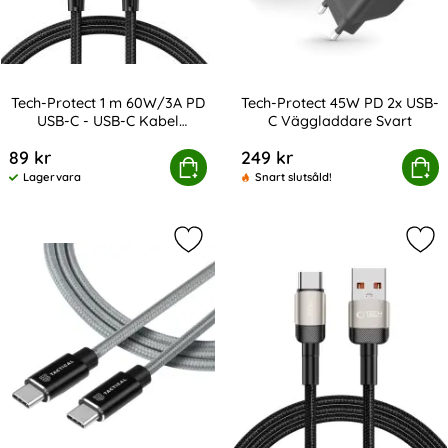
Tech-Protect 1 m 60W/3A PD
Tech-Protect 45W PD 2x USB-
USB-C - USB-C Kabel
C Väggladdare Svart
Art. nr 232845
Art. nr 238722
UltraBoost Grå
89 kr
249 kr
tect 1 m 60W/3A PD USB-C - USB-C Kabel UltraBoost Grå
Köp
Tech-Protect 45W PD 2x USB
Köp
Lagervara
Snart slutsåld!
Tillgänglighet:
Markera tactical 30cm 100W 5A US
Mar