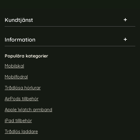
Sidfot Blandad info och länkar
Kundtjänst
Information
Populära kategorier
Mobilskal
Mobilfodral
Trådlösa hörlurar
AirPods tillbehör
Apple Watch armband
iPad tillbehör
Trådlös laddare