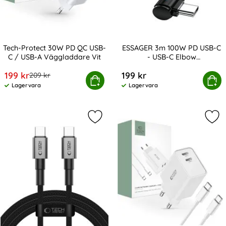
Tech-Protect 30W PD QC USB-
ESSAGER 3m 100W PD USB-C
C / USB-A Väggladdare Vit
- USB-C Elbow
Art. nr 208346
Art. nr 219482
Laddningskabel Svart
rea pris
199 kr
199 kr
tidigare pris
209 kr
-Protect 30W PD QC USB-C / USB-A Väggladdare Vit
ESSAGER 3m 100W PD USB-C - USB-C
Köp
Köp
Lagervara
Lagervara
Tillgänglighet:
Tillgänglighet:
Markera tech-Protect 2m 60W/3A PD
Mar