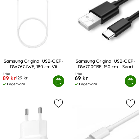
Samsung Original USB-C EP-
Samsung Original USB-C EP-
DW767JWE, 180 cm Vit
DW700CBE, 150 cm - Svart
Art. nr 210764
Art. nr 13853
Från
Från
rea pris
89 kr
69 kr
tidigare pris
129 kr
amsung Original USB-C EP-DW767JWE, 180 cm Vit
Köp
Samsung Original USB-C EP-DW
Köp
Lagervara
Lagervara
Tillgänglighet:
Tillgänglighet:
Markera samsung Original 15W 2A 
Mar