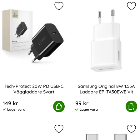
Markera tech-Protect 20W PD USB-
Mar
Tech-Protect 20W PD USB-C
Samsung Original 8W 1.55A
Väggladdare Svart
Laddare EP-TA50EWE Vit
Art. nr 243062
Art. nr 246554
149 kr
99 kr
Tech-Protect 20W PD USB-C Väggladdare Svart
Köp
Samsung Original 8W 1.55A L
Köp
Lagervara
Lagervara
Tillgänglighet:
Tillgänglighet:
Markera mcdodo 1.2m 3in1 USB-C Ti
Mar