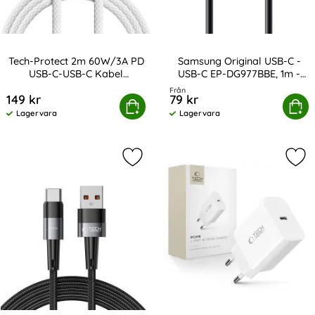
Tech-Protect 2m 60W/3A PD
Samsung Original USB-C -
USB-C-USB-C Kabel
USB-C EP-DG977BBE, 1m -
Art. nr 238101
Art. nr 13857
UltraBoost
Svart
Från
149 kr
79 kr
Protect 2m 60W/3A PD USB-C-USB-C Kabel UltraBoost
Köp
Samsung Original USB-C - USB-C
Köp
Lagervara
Lagervara
Tillgänglighet:
Tillgänglighet:
Markera tech-Protect 2 m 66W/6A U
Mar