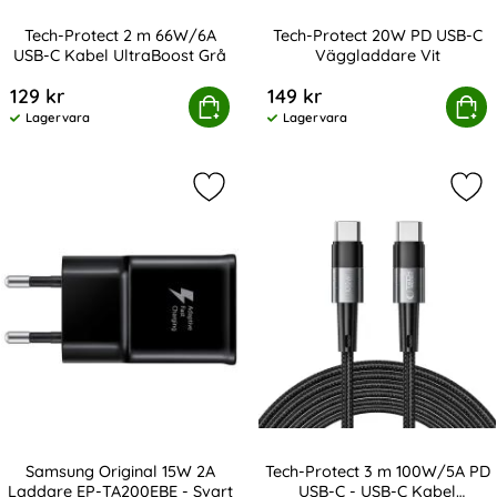
Tech-Protect 2 m 66W/6A
Tech-Protect 20W PD USB-C
USB-C Kabel UltraBoost Grå
Väggladdare Vit
Art. nr 232847
Art. nr 236612
129 kr
149 kr
h-Protect 2 m 66W/6A USB-C Kabel UltraBoost Grå
Köp
Tech-Protect 20W PD USB
Köp
Lagervara
Lagervara
Tillgänglighet:
Tillgänglighet:
Markera samsung Original 15W 2A 
Mar
Samsung Original 15W 2A
Tech-Protect 3 m 100W/5A PD
Laddare EP-TA200EBE - Svart
USB-C - USB-C Kabel