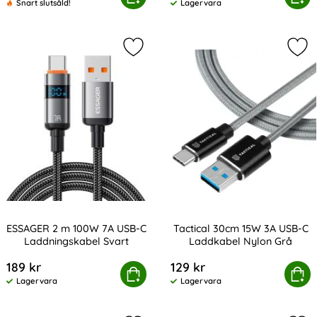
Snart slutsåld!
Lagervara
Tillgänglighet:
Markera eSSAGER 2 m 100W 7A USB-
Mar
ESSAGER 2 m 100W 7A USB-C
Tactical 30cm 15W 3A USB-C
Laddningskabel Svart
Laddkabel Nylon Grå
Art. nr 236039
Art. nr 216920
189 kr
129 kr
SSAGER 2 m 100W 7A USB-C Laddningskabel Svart
Köp
Tactical 30cm 15W 3A USB-C
Köp
Lagervara
Lagervara
Tillgänglighet:
Tillgänglighet: