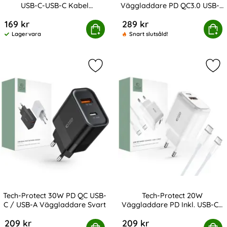
USB-C-USB-C Kabel
Väggladdare PD QC3.0 USB-C
Art. nr 238103
Art. nr 246706
UltraBoost
/ USB-A Vit
169 kr
289 kr
rotect 3m 100W/3A PD USB-C-USB-C Kabel UltraBoost
Köp
Tech-Protect 65W Väggladdare P
Köp
Lagervara
Snart slutsåld!
Tillgänglighet:
Markera tech-Protect 30W PD QC U
Mar
Tech-Protect 30W PD QC USB-
Tech-Protect 20W
C / USB-A Väggladdare Svart
Väggladdare PD Inkl. USB-C -
Art. nr 208347
Art. nr 213993
USB-C Kabel Vit
209 kr
209 kr