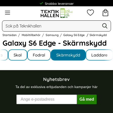
Snabba leveranser
Meny
Mina favorit
Sök
Ge
Sök på Teknikhallen
Startsidan
Mobiltillbehör
Samsung
Galaxy S6 Edge
Skärmskydd
Galaxy S6 Edge - Skärmskydd
Underkategorier
Hoppa
la
till
Skal
Fodral
Skärmskydd
Laddare
y S6 Edge
produkter
Nyhetsbrev
Ta del av exklusiva erbjudanden och kampanjer här
Gå med