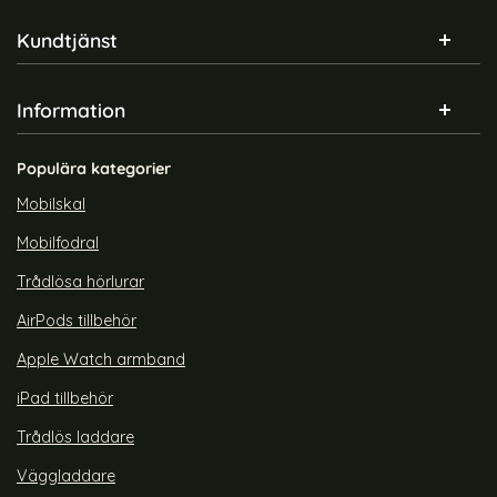
Sidfot Blandad info och länkar
Kundtjänst
Information
Populära kategorier
Mobilskal
Mobilfodral
Trådlösa hörlurar
AirPods tillbehör
Apple Watch armband
iPad tillbehör
Trådlös laddare
Väggladdare