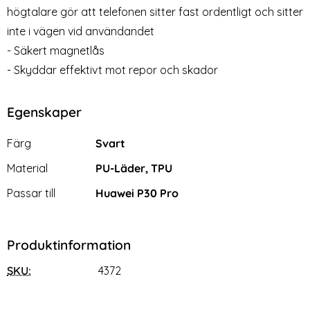
Plånboksfodral - Vit (Vit)
Plånboksfodral - Brun (Brun)
högtalare gör att telefonen sitter fast ordentligt och sitter
Art. nr 6104
Art. nr 6103
rea pris
rea pris
69 kr
69 kr
Välj ...
Välj ...
tidigare pris
tidigare pris
249 kr
249 kr
inte i vägen vid användandet
arent TPU Skal
- Säkert magnetlås
- Skyddar effektivt mot repor och skador
Egenskaper
Egenskaper/attribut för denna produkt
Attribut
Värde
Färg
Svart
Material
PU-Läder, TPU
Passar till
Huawei P30 Pro
Produktinformation
SKU:
4372