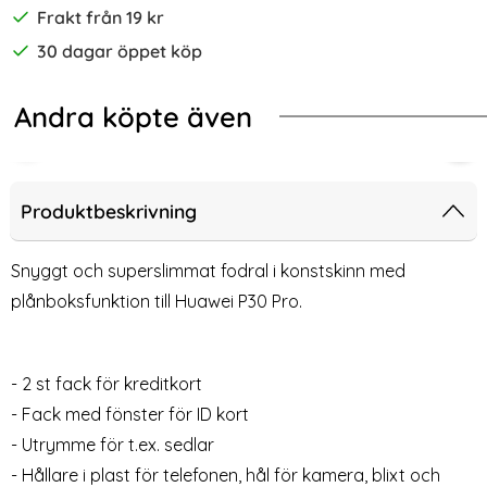
Frakt från 19 kr
30 dagar öppet köp
Andra köpte även
-72%
-72%
 Färg! (Svart)
i P30 Pro - Transparent TPU Skal
Huawei P30 Pro - Plånboksfodral - Vi
Hua
Produktbeskrivning
Snyggt och superslimmat fodral i konstskinn med
plånboksfunktion till Huawei P30 Pro.
- 2 st fack för kreditkort
- Fack med fönster för ID kort
- Utrymme för t.ex. sedlar
Huawei P30 Pro -
Huawei P30 Pro -
- Hållare i plast för telefonen, hål för kamera, blixt och