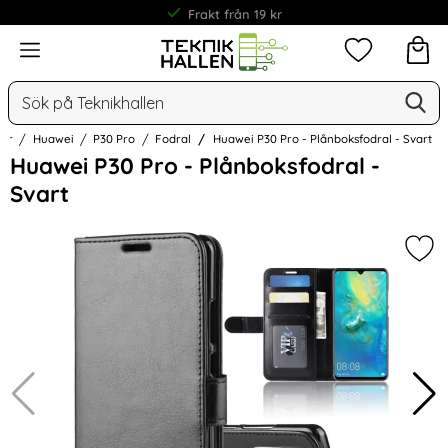
Frakt från 19 kr
Meny
Mina favorit
Sök
Ge
Sök på Teknikhallen
hör
Huawei
P30 Pro
Fodral
Huawei P30 Pro - Plånboksfodral - Svart
Hoppa
Huawei P30 Pro - Plånboksfodral -
över
Svart
Bilder
Mark