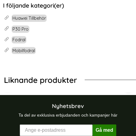
I följande kategori(er)
Huawei Tillbehör
P30 Pro
Fodral
Mobilfodral
Liknande produkter
- Röd (Röd)
 P30 Pro - Fodral I Äkta Läder - Rosa (Rosa)
Huawei P30 Pro - Litchi Plånboksfodr
Hua
Nyhetsbrev
Ta del av exklusiva erbjudanden och kampanjer här
Gå med