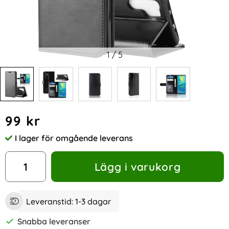
1
/
5
Handla denna produkt Huawei P30 Pro - Plånboksfodral - S
pris
99 kr
I lager för omgående leverans
Tillgänglighet:
antal
Lägg i varukorg
Leveranstid:
1-3 dagar
Snabba leveranser