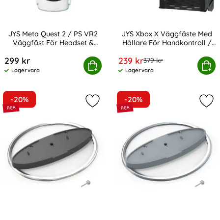
JYS Meta Quest 2 / PS VR2
JYS Xbox X Väggfäste Med
Väggfäst För Headset &
Hållare För Handkontroll /
Art. nr 237374
Art. nr 237354
Kontroll Svart
Headset
rea pris
299 kr
239 kr
tidigare pris
379 kr
Quest 2 / PS VR2 Väggfäst För Headset & Kontroll Svar
JYS Xbox X Väggfäste Med Hållare
Köp
Köp
Lagervara
Lagervara
Tillgänglighet:
Tillgänglighet:
-20%
-20%
Markera jYS Vertikalt Stativ För Pla
Mark