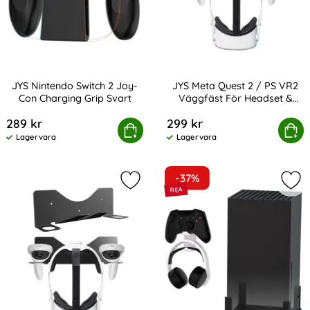
JYS Nintendo Switch 2 Joy-
JYS Meta Quest 2 / PS VR2
Con Charging Grip Svart
Väggfäst För Headset &
Art. nr 238563
Art. nr 237375
Kontroll Vit
289 kr
299 kr
YS Nintendo Switch 2 Joy-Con Charging Grip Svart
JYS Meta Quest 2 / PS VR2 Väggfäs
Köp
Köp
Lagervara
Lagervara
Tillgänglighet:
Tillgänglighet:
-37%
Markera jYS Meta Quest 2 / PS VR2 
Mar