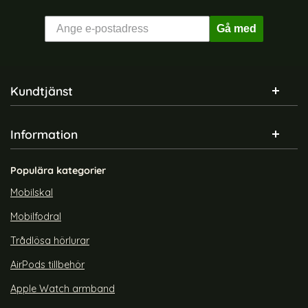
Gå med
Sidfot Blandad info och länkar
Kundtjänst
Information
Populära kategorier
Mobilskal
Mobilfodral
Trådlösa hörlurar
AirPods tillbehör
Apple Watch armband