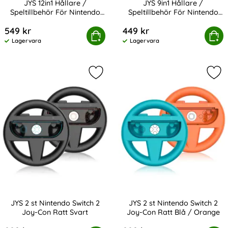
JYS 12in1 Hållare /
JYS 9in1 Hållare /
Speltillbehör För Nintendo
Speltillbehör För Nintendo
Art. nr 239060
Art. nr 239059
Switch 2
Switch 2
549 kr
449 kr
 12in1 Hållare / Speltillbehör För Nintendo Switch 2
Köp
JYS 9in1 Hållare / Speltillbeh
Köp
Lagervara
Lagervara
Tillgänglighet:
Tillgänglighet:
Markera jYS 2 st Nintendo Switch 2
Mar
JYS 2 st Nintendo Switch 2
JYS 2 st Nintendo Switch 2
Joy-Con Ratt Svart
Joy-Con Ratt Blå / Orange
Art. nr 239058
Art. nr 239057