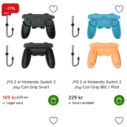
-17%
Markera jYS 2 st Nintendo Switch 2
Mar
JYS 2 st Nintendo Switch 2
JYS 2 st Nintendo Switch 2
Joy-Con Grip Svart
Joy-Con Grip Blå / Röd
Art. nr 239054
Art. nr 239053
rea pris
189 kr
229 kr
tidigare pris
229 kr
JYS 2 st Nintendo Switch 2 Joy-Con Grip Svart
Köp
JYS 2 st Nintendo Switch 2 J
Köp
Lagervara
Snart slutsåld!
Tillgänglighet:
Markera jYS Nintendo Switch / Swit
Mar