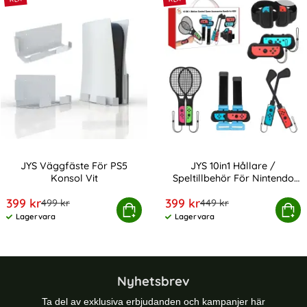
JYS Väggfäste För PS5
JYS 10in1 Hållare /
Konsol Vit
Speltillbehör För Nintendo
Art. nr 220003
Art. nr 217348
Switch
rea pris
rea pris
399 kr
399 kr
tidigare pris
tidigare pris
499 kr
449 kr
JYS Väggfäste För PS5 Konsol Vit
Köp
JYS 10in1 Hållare / Speltillbe
Köp
Lagervara
Lagervara
Tillgänglighet:
Tillgänglighet:
Nyhetsbrev
Ta del av exklusiva erbjudanden och kampanjer här