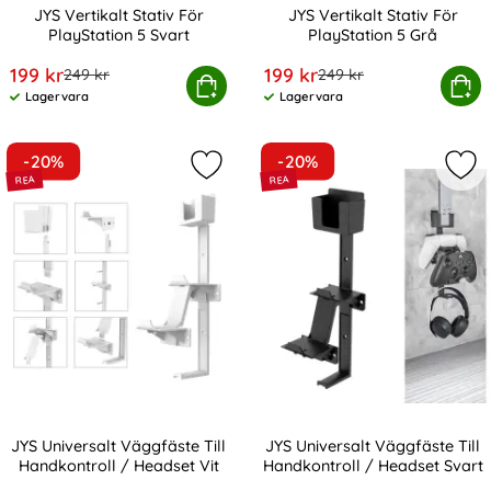
JYS Vertikalt Stativ För
JYS Vertikalt Stativ För
PlayStation 5 Svart
PlayStation 5 Grå
Art. nr 237332
Art. nr 237331
rea pris
rea pris
199 kr
199 kr
tidigare pris
tidigare pris
249 kr
249 kr
JYS Vertikalt Stativ För PlayStation 5 Svart
Köp
JYS Vertikalt Stativ För
Köp
Lagervara
Lagervara
Tillgänglighet:
Tillgänglighet:
-20%
-20%
Markera jYS Universalt Väggfäste Ti
Mar
JYS Universalt Väggfäste Till
JYS Universalt Väggfäste Till
Handkontroll / Headset Vit
Handkontroll / Headset Svart
Art. nr 237330
Art. nr 237329