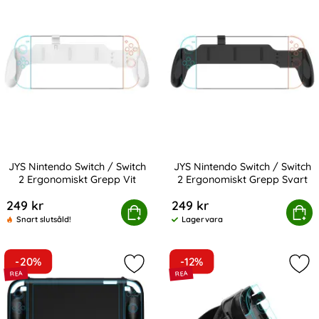
JYS Nintendo Switch / Switch
JYS Nintendo Switch / Switch
2 Ergonomiskt Grepp Vit
2 Ergonomiskt Grepp Svart
Art. nr 239045
Art. nr 239044
249 kr
249 kr
 Nintendo Switch / Switch 2 Ergonomiskt Grepp Vit
Köp
JYS Nintendo Switch / Switch 2
Köp
Snart slutsåld!
Lagervara
Tillgänglighet:
-20%
-12%
Markera jYS Nintendo Switch 2 Skal
Mar