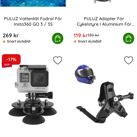
PULUZ Vattentät Fodral För
PULUZ Adapter För
Insta360 GO 3 / 3S
Cykelstyre I Aluminium För
Art. nr 240592
Art. nr 217760
Actionkamera Svart
rea pris
269 kr
119 kr
tidigare pris
139 kr
PULUZ Vattentät Fodral För Insta360 GO 3 / 3S
PULUZ Adapter För Cykelstyre I Alu
Köp
Köp
Snart slutsåld!
Snart slutsåld!
-17%
Markera pULUZ Triangel Sugkoppsfä
Mar