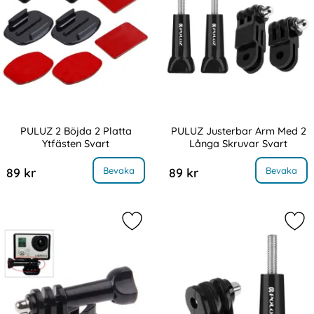
PULUZ 2 Böjda 2 Platta
PULUZ Justerbar Arm Med 2
Ytfästen Svart
Långa Skruvar Svart
Art. nr 217739
Art. nr 217738
, PULUZ 2 Böjda 2 Platta Ytfästen Svart
, PULUZ Justerbar Arm Med 2 Lå
Bevaka
Bevaka
89 kr
89 kr
Markera pULUZ 360° Justerbart Fäs
Mar