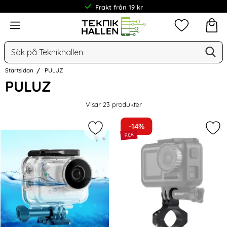
Frakt från 19 kr
Meny
Mina favorit
Sök
Ge
Sök på Teknikhallen
Startsidan
PULUZ
PULUZ
Visar
23
produkter
-14%
Markera pULUZ Vattentät Fodral För
Mar