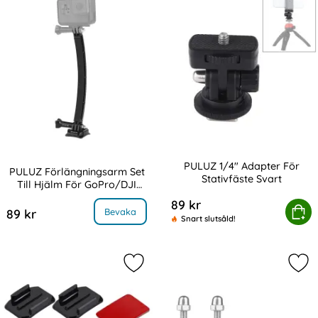
PULUZ 1/4" Adapter För
PULUZ Förlängningsarm Set
Stativfäste Svart
Till Hjälm För GoPro/DJI
Art. nr 217740
Art. nr 217741
Svart
89 kr
PULUZ 1/4" Adapter För 
Köp
PULUZ Förlängningsarm Set Till Hjälm För GoPro/DJI Svart
Bevaka
89 kr
Snart slutsåld!
Markera pULUZ 2 Bö
Mar