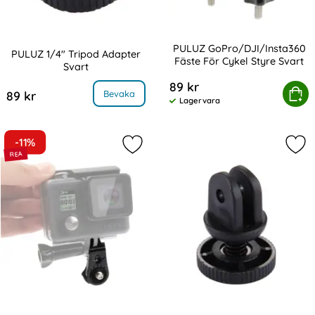
PULUZ GoPro/DJI/Insta360
PULUZ 1/4" Tripod Adapter
Fäste För Cykel Styre Svart
Svart
Art. nr 217729
Art. nr 217733
89 kr
PULUZ GoPro/DJI/Insta360 Fäst
Köp
, PULUZ 1/4" Tripod Adapter Svart
Bevaka
89 kr
Lagervara
Tillgänglighet:
-11%
Markera pULUZ Tripod Mount Anslut
Mar