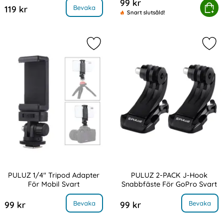
99 kr
PULUZ Trifold Med Adapt
Köp
PULUZ Sugkoppsfäste För Bil Med Adapter Och Väska Svart
Bevaka
119 kr
Snart slutsåld!
Markera pULUZ 1/4" Tripod Adapter 
Mar
PULUZ 1/4" Tripod Adapter
PULUZ 2-PACK J-Hook
För Mobil Svart
Snabbfäste För GoPro Svart
Art. nr 217747
Art. nr 217746
, PULUZ 1/4" Tripod Adapter För Mobil Svart
, PULUZ 2-PACK J-Hook Snabbfäst
Bevaka
Bevaka
99 kr
99 kr