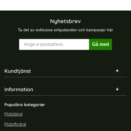
Nyhetsbrev
Ta del av exklusiva erbjudanden och kampanjer här
Gå med
Sidfot Blandad info och länkar
Kundtjänst
Information
Populära kategorier
Mobilskal
Mobilfodral