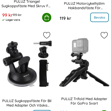
PULUZ Triangel
PULUZ Motorcykelhjälm
Sugkoppsfäste Med Skruv För
Hakbandsfäste För
Art. nr 217756
Actionkamera Svart
Art. nr 217755
Actionkamera Svart
rea pris
99 kr
tidigare pris
119 kr
iangel Sugkoppsfäste Med Skruv För Actionkamera Svar
Köp
, PULUZ Motorcykelhjälm Hakbandsfäste
Bevaka
119 kr
Lagervara
Tillgänglighet:
Markera pULUZ Sugkoppsfäste För 
Mar
PULUZ Trifold Med Adapter
PULUZ Sugkoppsfäste För Bil
För GoPro Svart
Med Adapter Och Väska
Art. nr 217752
Art. nr 217754
Svart