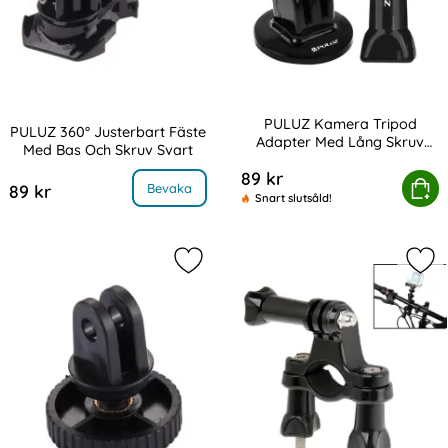
PULUZ Kamera Tripod
PULUZ 360° Justerbart Fäste
Adapter Med Lång Skruv
Med Bas Och Skruv Svart
Art. nr 217735
Svart
Art. nr 217736
89 kr
PULUZ Kamera Tripod Adapter
Köp
, PULUZ 360° Justerbart Fäste Med Bas Och Skruv Svart
Bevaka
89 kr
Snart slutsåld!
Markera pULUZ 1/4" Tripod Adapter
Mar