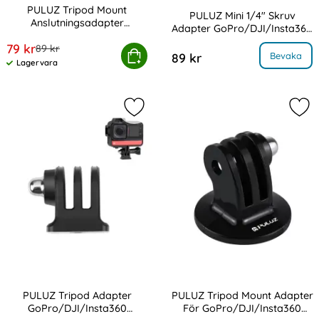
PULUZ Tripod Mount
PULUZ Mini 1/4" Skruv
Anslutningsadapter
Adapter GoPro/DJI/Insta360
Art. nr 217728
GoPro/DJI/Insta360 Svart
Art. nr 217727
Actionkameror Svart
rea pris
79 kr
tidigare pris
89 kr
pod Mount Anslutningsadapter GoPro/DJI/Insta360 Svar
Köp
, PULUZ Mini 1/4" Skruv Adapter GoPro/DJI/
Bevaka
89 kr
Lagervara
Tillgänglighet:
Markera pULUZ Tripod Adapter GoP
Mar
PULUZ Tripod Adapter
PULUZ Tripod Mount Adapter
GoPro/DJI/Insta360
För GoPro/DJI/Insta360